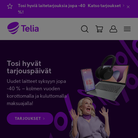
Tosi hyviä laitetarjouksia jopa -40
Katso tarjoukset
%!
YKSITYISILLE
YRITYKSILLE
WHOLESALE
TELIA FINLAND
Tosi hyvät
tarjouspäivät
Liittymät ja palvelut
Uudet laitteet syksyyn jopa
-40 % – kolmen vuoden
korottomalla ja kuluttomalla
Laitteet
maksuajalla!
TARJOUKSET
TV ja viihde