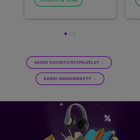
TUTUSTU JA TILAA
1
2
3
KAIKKI SUORATOISTOPALVELUT
KAIKKI KANAVAPAKETIT