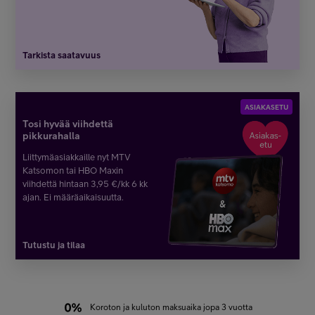
Tarkista saatavuus
ASIAKASETU
Tosi hyvää viihdettä
pikkurahalla
Liittymäasiakkaille nyt MTV
Katsomon tai HBO Maxin
viihdettä hintaan 3,95 €/kk 6 kk
ajan. Ei määräaikaisuutta.
Tutustu ja tilaa
Koroton ja kuluton maksuaika jopa 3 vuotta