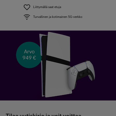
Liittymällä saat etuja
Turvallinen ja kotimainen 5G-verkko
Tilaa uutiskirje ja voit voittaa