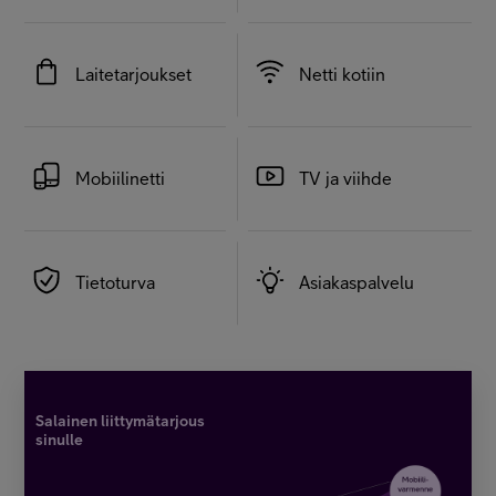
Laitetarjoukset
Netti kotiin
Mobiilinetti
TV ja viihde
Tietoturva
Asiakaspalvelu
Salainen liittymätarjous
sinulle