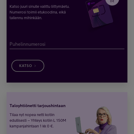
Katso juuri sinulle valittu liittymäetu.
Numerosi toimii etukoodina, eikä
tallennu mihinkään.
Puhelinnumerosi
KATSO
Taloyhtiönetti tarjoushintaan
Tilaa nyt nopea netti kotiin
edullisesti – Yhteys kotiin L 150M
kampanjahintaan 1 kk 0 €.