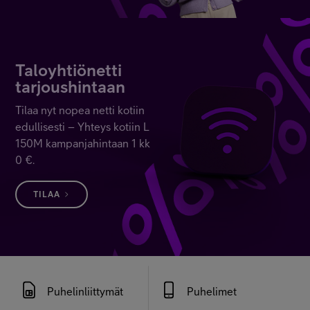
Asiakastuki
Minun Telia
Taloyhtiönetti
tarjoushintaan
Tilaa nyt nopea netti kotiin
FI
EN
SV
edullisesti – Yhteys kotiin L
150M kampanjahintaan 1 kk
0 €.
TILAA
Puhelinliittymät
Puhelimet