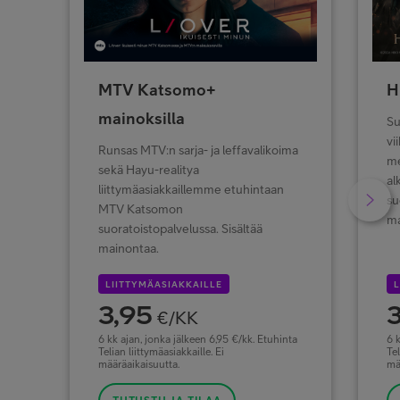
MTV Katsomo+
H
mainoksilla
Su
vi
Runsas MTV:n sarja- ja leffavalikoima
me
sekä Hayu-realitya
al
liittymäasiakkaillemme etuhintaan
su
MTV Katsomon
ma
suoratoistopalvelussa. Sisältää
mainontaa.
LIITTYMÄASIAKKAILLE
L
3,95
3
€/KK
6 kk ajan, jonka jälkeen 6,95 €/kk. Etuhinta
6 k
Telian liittymäasiakkaille. Ei
Tel
määräaikaisuutta.
mä