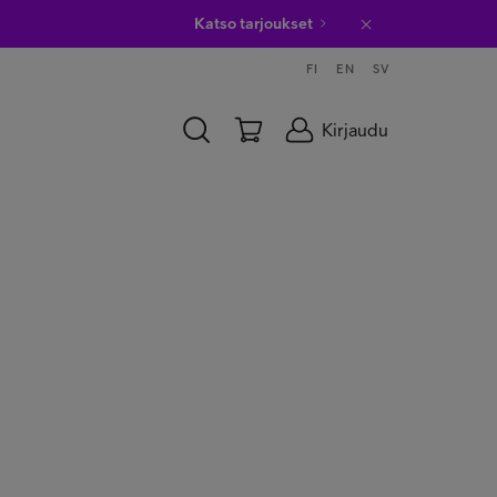
Katso tarjoukset
FI
EN
SV
Kirjaudu