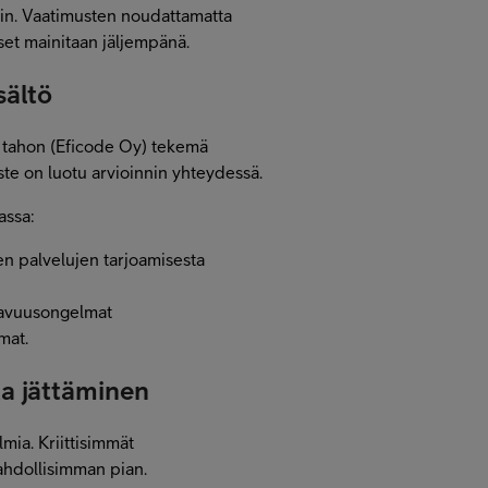
ain. Vaatimusten noudattamatta
kset mainitaan jäljempänä.
sältö
 tahon (Eficode Oy) tekemä
ste on luotu arvioinnin yhteydessä.
sassa:
ten palvelujen tarjoamisesta
ttavuusongelmat
mat.
a jättäminen
mia. Kriittisimmät
hdollisimman pian.