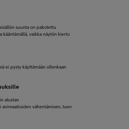
isällön suunta on pakotettu
a kääntämällä, vaikka näytön kierto
iä ei pysty käyttämään ollenkaan
uuksille
n alustan
i animaatioiden vähentämisen, tuen