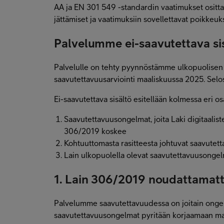
AA ja EN 301 549 -standardin vaatimukset ositt
jättämiset ja vaatimuksiin sovellettavat poikkeu
Palvelumme ei-saavutettava si
Palvelulle on tehty pyynnöstämme ulkopuolisen
saavutettavuusarviointi maaliskuussa 2025. Selo
Ei-saavutettava sisältö esitellään kolmessa eri o
Saavutettavuusongelmat, joita Laki digitaalis
306/2019 koskee
Kohtuuttomasta rasitteesta johtuvat saavute
Lain ulkopuolella olevat saavutettavuusongel
1. Lain 306/2019 noudattamatt
Palvelumme saavutettavuudessa on joitain ongel
saavutettavuusongelmat pyritään korjaamaan ma