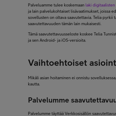
Palveluamme tulee koskemaan
laki digitaaliste
ja lain palvelukohtaiset lisävaatimukset, joissa e
sovellusten on oltava saavutettavia. Telia pyrkii
saavutettavuuden tämän lain mukaisesti.
Tämä saavutettavuusseloste koskee Telia Tunnis
ja sen Android- ja iOS-versioita.
Vaihtoehtoiset asioint
Mikäli asian hoitaminen ei onnistu sovelluksessa,
kautta.
Palvelumme saavutettavuu
Palvelumme täyttää Verkkosisällön saavutettavu