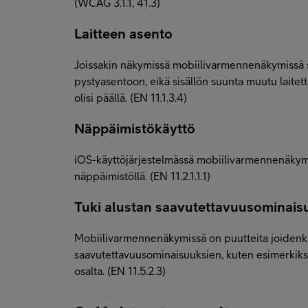
(WCAG 3.1.1, 41.3)
Laitteen asento
Joissakin näkymissä mobiilivarmennenäkymissä s
pystyasentoon, eikä sisällön suunta muutu laitett
olisi päällä. (EN 11.1.3.4)
Näppäimistökäyttö
iOS-käyttöjärjestelmässä mobiilivarmennenäkym
näppäimistöllä. (EN 11.2.1.1.1)
Tuki alustan saavutettavuusominais
Mobiilivarmennenäkymissä on puutteita joidenki
saavutettavuusominaisuuksien, kuten esimerkiks
osalta. (EN 11.5.2.3)