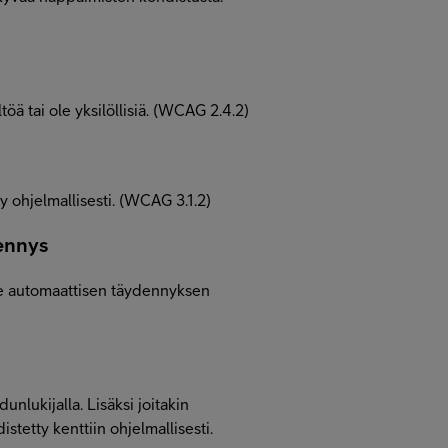
ltöä tai ole yksilöllisiä. (WCAG 2.4.2)
lty ohjelmallisesti. (WCAG 3.1.2)
ennys
ole automaattisen täydennyksen
unlukijalla. Lisäksi joitakin
stetty kenttiin ohjelmallisesti.