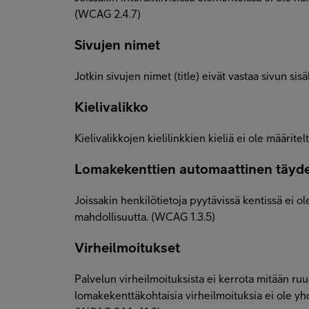
(WCAG 2.4.7)
Sivujen nimet
Jotkin sivujen nimet (title) eivät vastaa sivun sisä
Kielivalikko
Kielivalikkojen kielilinkkien kieliä ei ole määrite
Lomakekenttien automaattinen täyd
Joissakin henkilötietoja pyytävissä kentissä ei 
mahdollisuutta. (WCAG 1.3.5)
Virheilmoitukset
Palvelun virheilmoituksista ei kerrota mitään ruud
lomakekenttäkohtaisia virheilmoituksia ei ole yhdi