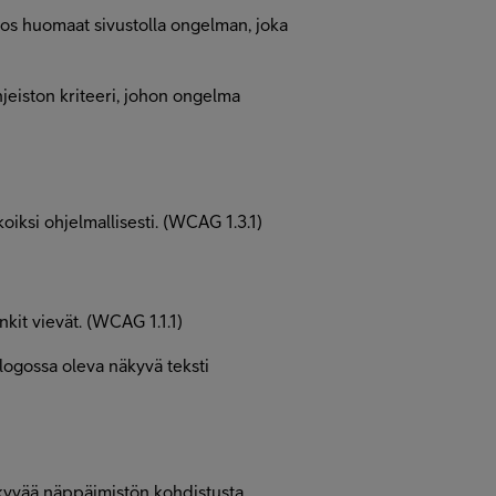
os huomaat sivustolla ongelman, joka
eiston kriteeri, johon ongelma
koiksi ohjelmallisesti. (WCAG 1.3.1)
nkit vievät. (WCAG 1.1.1)
 logossa oleva näkyvä teksti
näkyvää näppäimistön kohdistusta.