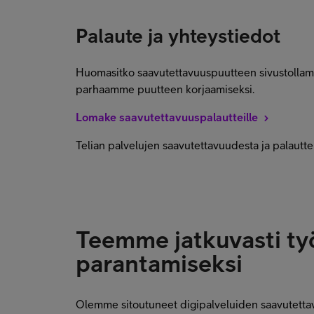
Palaute ja yhteystiedot
Huomasitko saavutettavuuspuutteen sivustollam
parhaamme puutteen korjaamiseksi.
Lomake saavutettavuuspalautteille
Telian palvelujen saavutettavuudesta ja palauttei
Teemme jatkuvasti ty
parantamiseksi
Olemme sitoutuneet digipalveluiden saavutett