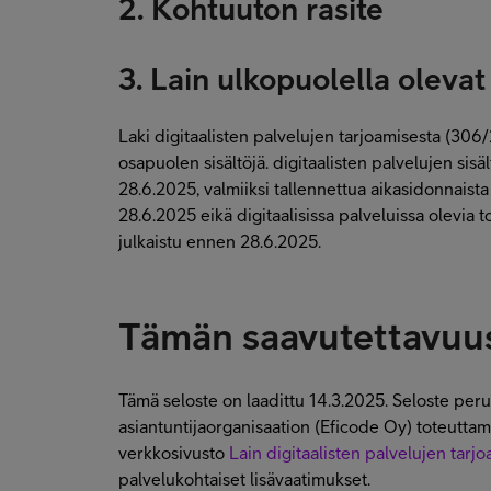
2. Kohtuuton rasite
3. Lain ulkopuolella olev
Laki digitaalisten palvelujen tarjoamisesta (306
osapuolen sisältöjä. digitaalisten palvelujen sisäl
28.6.2025, valmiiksi tallennettua aikasidonnaist
28.6.2025 eikä digitaalisissa palveluissa olevia t
julkaistu ennen 28.6.2025.
Tämän saavutettavuus
Tämä seloste on laadittu 14.3.2025. Seloste per
asiantuntijaorganisaation (Eficode Oy) toteuttamaa
verkkosivusto
Lain digitaalisten palvelujen tar
palvelukohtaiset lisävaatimukset.