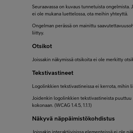
Seuraavassa on kuvaus tunnetuista ongelmista. J
ei ole mukana luettelossa, ota meihin yhteyttä.
Ongelman perässä on mainittu saavutettavuusohj
liittyy.
Otsikot
Joissakin näkymissä otsikoita ei ole merkitty otsi
Tekstivastineet
Logolinkkien tekstivastineissa ei kerrota, mihin li
Joidenkin logolinkkien tekstivastineista puuttuu
kokonaan. (WCAG 1.4.5, 1.1.1)
Näkyvä näppäimistökohdistus
Joissakin interaktiivisissa elementeissä ei ole 