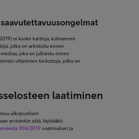
at saavutettavuusongelmat
/2019) ei koske karttoja, kolmannen
töjä, jotka on arkistoitu ennen
a mediaa, joka on julkaistu ennen
oimisto-ohjelmien tiedostoja, jotka on
selosteen laatiminen
ustuu ulkopuolisen
n arviointiin siitä, täyttääkö
joamisesta 306/2019
vaatimukset ja