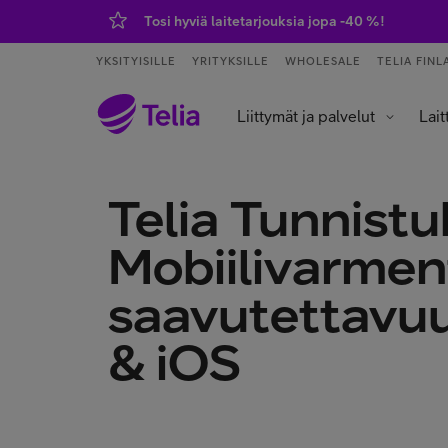
Tosi hyviä laitetarjouksia jopa -40 %!
YKSITYISILLE
YRITYKSILLE
WHOLESALE
TELIA FINL
Liittymät ja palvelut
Lait
Palvelut ja sovellukset
Tietokoneet j
Älykell
Älykoti ja kod
Telia Tunnistu
Mobiilivarme
saavutettavuu
& iOS