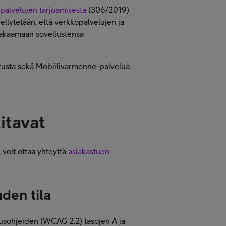
n palvelujen tarjoamisesta
(306/2019)
dellytetään, että verkkopalvelujen ja
 takaamaan sovellustensa
tusta sekä Mobiilivarmenne-palvelua
itavat
 voit ottaa yhteyttä
asiakastuen
den tila
usohjeiden (WCAG 2.2) tasojen A ja