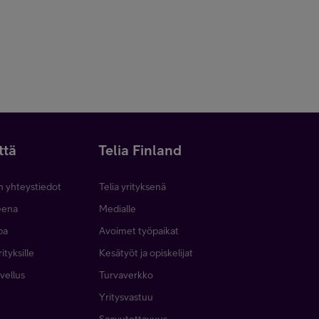
ttä
Telia Finland
n yhteystiedot
Telia yrityksenä
neena
Medialle
pa
Avoimet työpaikat
ityksille
Kesätyöt ja opiskelijat
vellus
Turvaverkko
Yritysvastuu