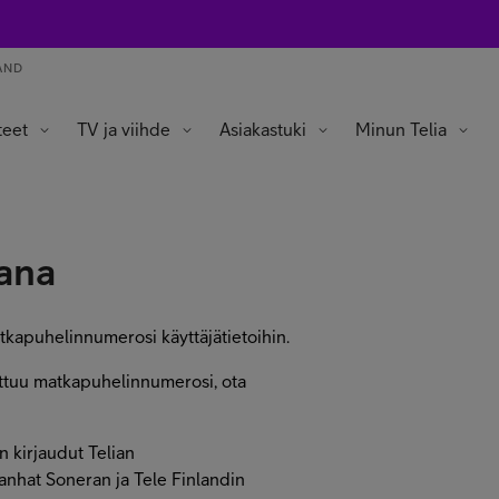
AND
teet
TV ja viihde
Asiakastuki
Minun Telia
a tabletit
ot ja älysormukset
in laitteet
Omat edut ja tarjoukset
Omat tiedot ja asetukset
sana
matkapuhelinnumerosi käyttäjätietoihin.
puuttuu matkapuhelinnumerosi, ota
in kirjaudut Telian
Vanhat Soneran ja Tele Finlandin