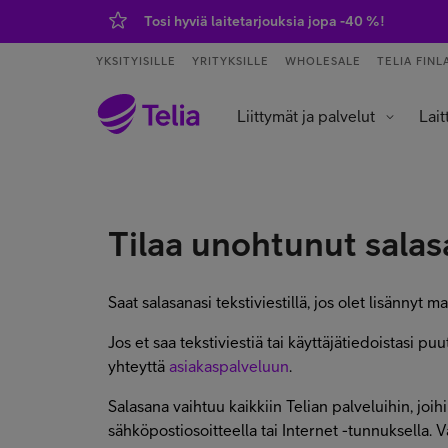
Tosi hyviä laitetarjouksia jopa -40 %!
YKSITYISILLE
YRITYKSILLE
WHOLESALE
TELIA FINL
Liittymät ja palvelut
Lait
Palvelut ja sovellukset
Tietokoneet j
Älykell
Älykoti ja kod
Tilaa unohtunut sala
Saat salasanasi tekstiviestillä, jos olet lisännyt 
Jos et saa tekstiviestiä tai käyttäjätiedoistasi 
yhteyttä
asiakaspalveluun
.
Salasana vaihtuu kaikkiin Telian palveluihin, joih
sähköpostiosoitteella tai Internet -tunnuksella. 