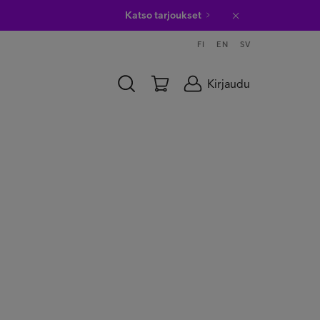
Katso tarjoukset
FI
EN
SV
Kirjaudu