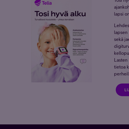
Tosi hy
ajankoh
lapsi o
Lehdess
lapsen 
sekä ja
digitur
kellopu
Lasten 
tietoa 
perheil
L