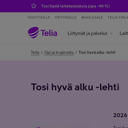
Tosi hyviä laitetarjouksia jopa -40 %!
YKSITYISILLE
YRITYKSILLE
WHOLESALE
TELIA FINL
Liittymät ja palvelut
Lait
Palvelut ja sovellukset
Tietokoneet j
Älykell
Älykoti ja kod
Telia
/
Opi ja inspiroidu
/
Tosi hyvä alku -lehti
Tosi hyvä alku -lehti
2026 