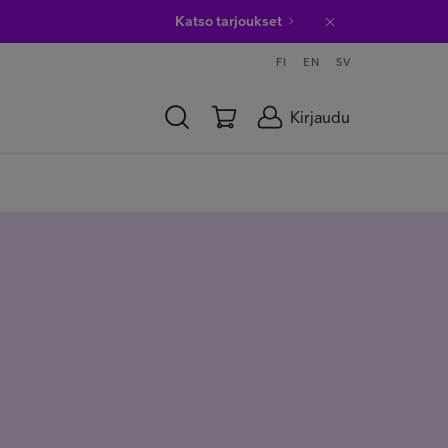
Katso tarjoukset
FI
EN
SV
Kirjaudu