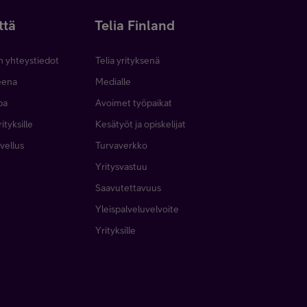
ttä
Telia Finland
n yhteystiedot
Telia yrityksenä
neena
Medialle
pa
Avoimet työpaikat
ityksille
Kesätyöt ja opiskelijat
vellus
Turvaverkko
Yritysvastuu
Saavutettavuus
Yleispalveluvelvoite
Yrityksille