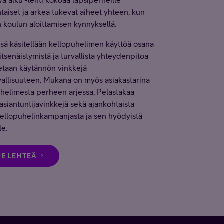
vä alku -lehti kokoaa lapsiperheille
taiset ja arkea tukevat aiheet yhteen, kun
n koulun aloittamisen kynnyksellä.
ä käsitellään kellopuhelimen käyttöä osana
itsenäistymistä ja turvallista yhteydenpitoa
etaan käytännön vinkkejä
vallisuuteen. Mukana on myös asiakastarina
helimesta perheen arjessa, Pelastakaa
asiantuntijavinkkejä sekä ajankohtaista
kellopuhelinkampanjasta ja sen hyödyistä
le.
UE LEHTEÄ