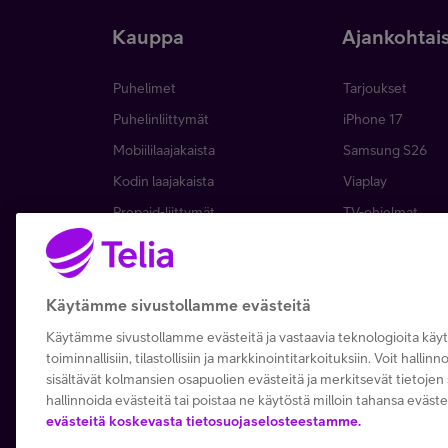
Kauppa
Ajankohtai
Puhelimet
Tarjoukset
Puhelinliittymät
iPhone 17
Mobiililaajakaista
Samsung S26
Kodin laajakaista
Viaplay
Prepaid-liittymät
TV-ohjelmat
TV ja viihde
Suoratoistopalve
MTV Katsomo
Mikä on 5G?
Käytämme sivustollamme evästeitä
Palvelut
Asiakasedut
Kierrätysetu
Tilaa uutiskirje
Käytämme sivustollamme evästeitä ja vastaavia teknologioita kä
toiminnallisiin, tilastollisiin ja markkinointitarkoituksiin. Voit hallin
Telia Recycled
Tietoturva
sisältävät kolmansien osapuolien evästeitä ja merkitsevät tietojen s
hallinnoida evästeitä tai poistaa ne käytöstä milloin tahansa eväste
evästeitä koskevasta tietosuojaselosteestamme.