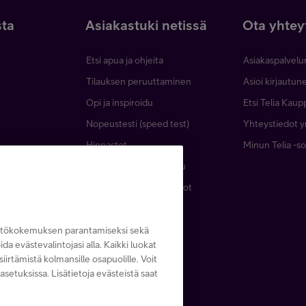
sta
Asiakastuki netissä
Ota yhtey
Etsi apua ja ohjeita
Asiakaspalvelu
Tilauksen peruuttaminen
Asioi kirjautu
Opi ja inspiroidu
Etsi Telia Kaup
Nopeustesti (speed test)
Yhteystiedot yr
Hinnastot
Minun Telia -so
lut
Telia Helppi -tukipalvelu
Kaapeleiden sijaintitiedot
Häiriötiedotteet
Asiakastiedotteet
yttökokemuksen parantamiseksi sekä
noida evästevalintojasi alla. Kaikki luokat
Asiakastuki yrityksille
iirtämistä kolmansille osapuolille. Voit
asetuksissa. Lisätietoja evästeistä saat