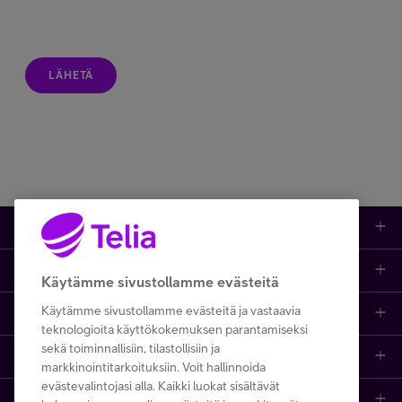
LÄHETÄ
Kauppa
Ajankohtaista
Puhelimet
Käytämme sivustollamme evästeitä
Käytämme sivustollamme evästeitä ja vastaavia
Asiakastuki netissä
Tarjoukset
Puhelinliittymät
teknologioita käyttökokemuksen parantamiseksi
sekä toiminnallisiin, tilastollisiin ja
Ota yhteyttä
Etsi apua ja ohjeita
iPhone 17
Mobiililaajakaista
markkinointitarkoituksiin. Voit hallinnoida
evästevalintojasi alla. Kaikki luokat sisältävät
Telia Finland
Asiakaspalvelun yhteystiedot
Tilauksen peruuttaminen