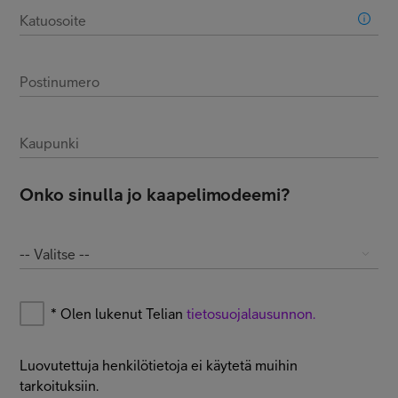
Katuosoite
Postinumero
Kaupunki
Onko sinulla jo kaapelimodeemi?
-- Valitse --
*
Olen lukenut Telian
tietosuojalausunnon.
Luovutettuja henkilötietoja ei käytetä muihin
tarkoituksiin.