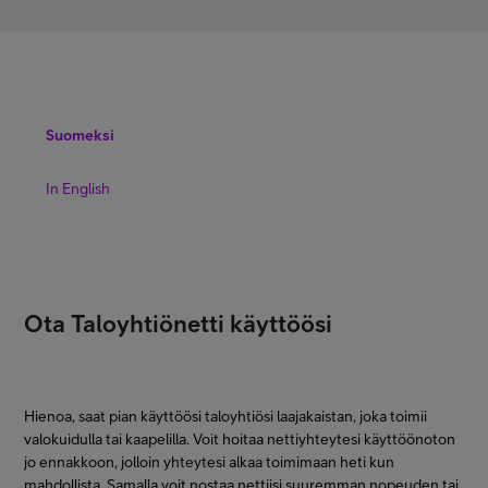
Asiakastuki
Minun Telia
Suomeksi
FI
EN
SV
In English
Ota Taloyhtiönetti käyttöösi
Hienoa, saat pian käyttöösi taloyhtiösi laajakaistan, joka toimii
valokuidulla tai kaapelilla. Voit hoitaa nettiyhteytesi käyttöönoton
jo ennakkoon, jolloin yhteytesi alkaa toimimaan heti kun
mahdollista. Samalla voit nostaa nettiisi suuremman nopeuden tai