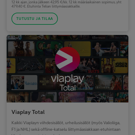
12 kk ajan, jonka jälkeen 42,95 €/kk. 12 kk määräaikainen sopimus, yht
479,40 €. Etuhinta Telian liittymäasiakkaille.
TUTUSTU JA TILAA
Viaplay Total
Kaikki Viaplayn viihdesisällöt, urheilusisällöt (myös Valioliiga,
F1 ja NHL) sekä offline-katselu liittymäasiakkaan etuhintaan