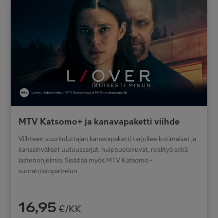
MTV Katsomo+ ja kanavapaketti viihde
Viihteen suurkuluttajan kanavapaketti tarjoilee kotimaiset ja
kansainväliset uutuussarjat, huippuelokuvat, realityä sekä
lastenohjelmia. Sisältää myös MTV Katsomo -
suoratoistopalvelun.
16,95
€/KK