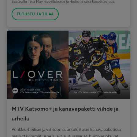
Saatavilla Telia Play -sovellukselle ja -boksille sekä kaapelikortille.
TUTUSTU JA TILAA
MTV Katsomo+ ja kanavapaketti viihde ja
urheilu
Penkkiurheilijan ja viihteen suurkuluttajan kanavapaketissa
merkittävimmät urheilulajit, uutuussarjat, huippuelokuvat,