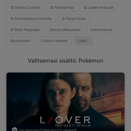
Disney Channel
Ryhmä Hau
Lasten elokuvat
Muumilaakson tarinoita
Pipsa Possu
Risto Räppääjä
Alvin ja pikkuoravat
Autot-elokuva
Barnkanalen
Cartoon Network
Lisää...
Valitsemasi sisältö: Pokémon