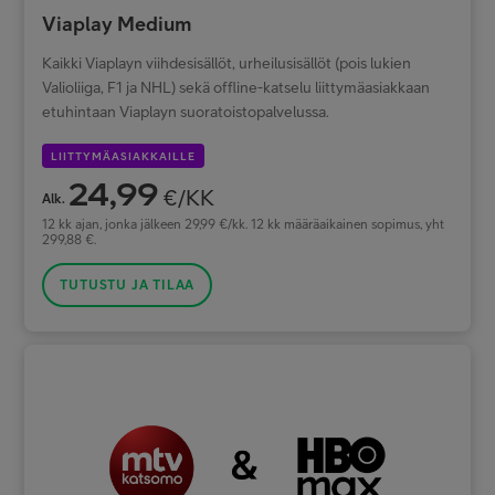
Viaplay Medium
Kaikki Viaplayn viihdesisällöt, urheilusisällöt (pois lukien
Valioliiga, F1 ja NHL) sekä offline-katselu liittymäasiakkaan
etuhintaan Viaplayn suoratoistopalvelussa.
LIITTYMÄASIAKKAILLE
24,99
€/KK
Alk.
12 kk ajan, jonka jälkeen 29,99 €/kk. 12 kk määräaikainen sopimus, yht
299,88 €.
TUTUSTU JA TILAA