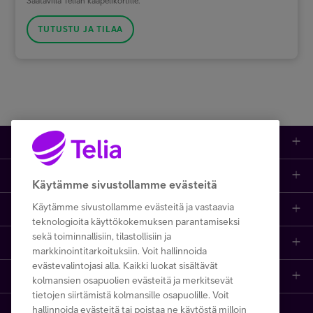
Saatavilla Telian kaapelikortille.
TUTUSTU JA TILAA
Kauppa
Ajankohtaista
Puhelimet
Käytämme sivustollamme evästeitä
Käytämme sivustollamme evästeitä ja vastaavia
Asiakastuki netissä
Tarjoukset
Puhelinliittymät
teknologioita käyttökokemuksen parantamiseksi
sekä toiminnallisiin, tilastollisiin ja
Ota yhteyttä
Etsi apua ja ohjeita
iPhone 17
Mobiililaajakaista
markkinointitarkoituksiin. Voit hallinnoida
evästevalintojasi alla. Kaikki luokat sisältävät
Telia Finland
Asiakaspalvelun yhteystiedot
Tilauksen peruuttaminen
Samsung S26
Kodin laajakaista
kolmansien osapuolien evästeitä ja merkitsevät
tietojen siirtämistä kolmansille osapuolille. Voit
hallinnoida evästeitä tai poistaa ne käytöstä milloin
Telia yrityksenä
Asioi kirjautuneena
Opi ja inspiroidu