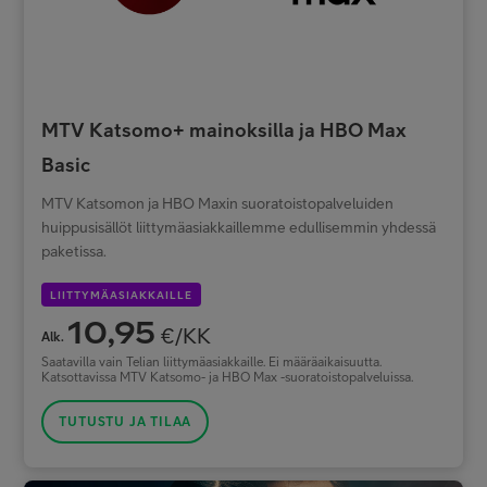
MTV Katsomo+ mainoksilla ja HBO Max
Basic
MTV Katsomon ja HBO Maxin suoratoistopalveluiden
huippusisällöt liittymäasiakkaillemme edullisemmin yhdessä
paketissa.
LIITTYMÄASIAKKAILLE
10,95
€/KK
Alk.
Saatavilla vain Telian liittymäasiakkaille. Ei määräaikaisuutta.
Katsottavissa MTV Katsomo- ja HBO Max -suoratoistopalveluissa.
TUTUSTU JA TILAA