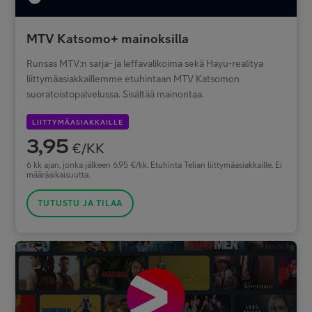
MTV Katsomo+ mainoksilla
Runsas MTV:n sarja- ja leffavalikoima sekä Hayu-realitya
liittymäasiakkaillemme etuhintaan MTV Katsomon
suoratoistopalvelussa. Sisältää mainontaa.
LIITTYMÄASIAKKAILLE
3,95
€/KK
6 kk ajan, jonka jälkeen 6,95 €/kk. Etuhinta Telian liittymäasiakkaille. Ei
määräaikaisuutta.
TUTUSTU JA TILAA