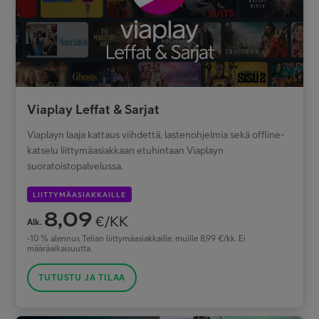
Viaplay Leffat & Sarjat
Viaplayn laaja kattaus viihdettä, lastenohjelmia sekä offline-
katselu liittymäasiakkaan etuhintaan Viaplayn
suoratoistopalvelussa.
LIITTYMÄASIAKKAILLE
8,09
€/KK
Alk.
-10 % alennus Telian liittymäasiakkaille, muille 8,99 €/kk. Ei
määräaikaisuutta.
TUTUSTU JA TILAA