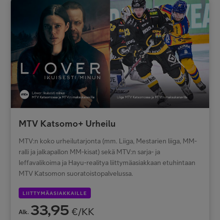
MTV Katsomo+ Urheilu
MTV:n koko urheilutarjonta (mm. Liiga, Mestarien liiga, MM-
ralli ja jalkapallon MM-kisat) sekä MTV:n sarja- ja
leffavalikoima ja Hayu-realitya liittymäasiakkaan etuhintaan
MTV Katsomon suoratoistopalvelussa.
LIITTYMÄASIAKKAILLE
33,95
€/KK
Alk.