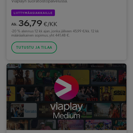
Viaplayn suoratoistopalvelussa.
LIITTYMÄASIAKKAILLE
36,79
€/KK
Alk.
-20 % alennus 12 kk ajan, jonka jälkeen 45,99 €/kk. 12 kk
määräaikainen sopimus, yht 441,48 €.
TUTUSTU JA TILAA