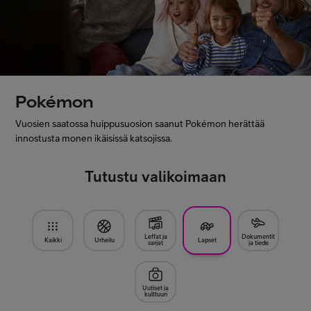
Asiakastuki
Minun Telia
Pokémon
FI
EN
SV
Vuosien saatossa huippusuosion saanut Pokémon herättää
innostusta monen ikäisissä katsojissa.
Tutustu valikoimaan
Leffat ja
Dokumentit
Kaikki
Urheilu
Lapset
sarjat
ja tiede
Uutiset ja
kulttuuri