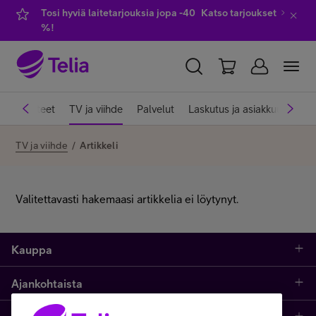
Tosi hyviä laitetarjouksia jopa -40
Katso tarjoukset
%!
YKSITYISILLE
YRITYKSILLE
WHOLESALE
et
Laitteet
TV ja viihde
Palvelut
Laskutus ja asiakkuus
Ve
TELIA FINLAND
TV ja viihde
/
Artikkeli
Liittymät ja palvelut
Valitettavasti hakemaasi artikkelia ei löytynyt.
Laitteet
Kauppa
TV ja viihde
Ajankohtaista
Puhelimet