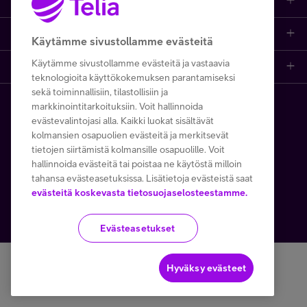
Asiakastuki netissä
Tarjoukset
Puhelinliittymät
Asiakastuki
Ota yhteyttä
Etsi apua ja ohjeita
iPhone 17
Mobiililaajakaista
Käytämme sivustollamme evästeitä
Minun Telia
Käytämme sivustollamme evästeitä ja vastaavia
Telia Finland
Asiakaspalvelun yhteystiedot
Tilauksen peruuttaminen
Samsung S26
Kodin laajakaista
teknologioita käyttökokemuksen parantamiseksi
sekä toiminnallisiin, tilastollisiin ja
Telia yrityksenä
Asioi kirjautuneena
Opi ja inspiroidu
Viaplay
Prepaid-liittymät
markkinointitarkoituksiin. Voit hallinnoida
FI
EN
SV
Copyright Telia Company 2026
Tietosuoja ja -turva
evästevalintojasi alla. Kaikki luokat sisältävät
Medialle
Etsi Telia Kauppa
Nopeustesti (speed test)
kolmansien osapuolien evästeitä ja merkitsevät
TV-ohjelmat
TV ja viihde
Käyttöehdot
Evästeiden käyttö
tietojen siirtämistä kolmansille osapuolille. Voit
hallinnoida evästeitä tai poistaa ne käytöstä milloin
Avoimet työpaikat
Yhteystiedot yrityksille
Hinnastot
Suoratoistopalvelut
MTV Katsomo
Toimitusehdot ja palvelukuvaukset
tahansa evästeasetuksissa. Lisätietoja evästeistä saat
evästeitä koskevasta tietosuojaselosteestamme.
Kesätyöt ja opiskelijat
Minun Telia -sovellus
Telia Helppi -tukipalvelu
Mikä on 5G?
Palvelut
Käytämme tällä verkkosivustolla Google reCAPTCHAa
Evästeasetukset
Turvaverkko
Kaapeleiden sijaintitiedot
Asiakasedut
Kierrätysetu
Yritysvastuu
Hyväksy evästeet
Häiriötiedotteet
Tilaa uutiskirje
Telia Recycled
Saavutettavuus
Asiakastiedotteet
Tietoturva