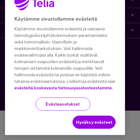
Asiakastuki netissä
Tarjoukset
Puhelinliittymät
Asiakastuki
Ota yhteyttä
Etsi apua ja ohjeita
iPhone 17
Mobiililaajakaista
Käytämme sivustollamme evästeitä
Minun Telia
Käytämme sivustollamme evästeitä ja vastaavia
Telia Finland
Asiakaspalvelun yhteystiedot
Tilauksen peruuttaminen
Samsung S26
Kodin laajakaista
teknologioita käyttökokemuksen parantamiseksi
sekä toiminnallisiin, tilastollisiin ja
Telia yrityksenä
Asioi kirjautuneena
Opi ja inspiroidu
Viaplay
Prepaid-liittymät
markkinointitarkoituksiin. Voit hallinnoida
FI
EN
SV
Copyright Telia Company 2026
Tietosuoja ja -turva
evästevalintojasi alla. Kaikki luokat sisältävät
Medialle
Etsi Telia Kauppa
Nopeustesti (speed test)
kolmansien osapuolien evästeitä ja merkitsevät
TV-ohjelmat
TV ja viihde
Käyttöehdot
Evästeiden käyttö
tietojen siirtämistä kolmansille osapuolille. Voit
hallinnoida evästeitä tai poistaa ne käytöstä milloin
Avoimet työpaikat
Yhteystiedot yrityksille
Hinnastot
Suoratoistopalvelut
MTV Katsomo
Toimitusehdot ja palvelukuvaukset
tahansa evästeasetuksissa. Lisätietoja evästeistä saat
evästeitä koskevasta tietosuojaselosteestamme.
Kesätyöt ja opiskelijat
Minun Telia -sovellus
Telia Helppi -tukipalvelu
Mikä on 5G?
Palvelut
Käytämme tällä verkkosivustolla Google reCAPTCHAa
Evästeasetukset
Turvaverkko
Kaapeleiden sijaintitiedot
Asiakasedut
Kierrätysetu
Yritysvastuu
Hyväksy evästeet
Häiriötiedotteet
Tilaa uutiskirje
Telia Recycled
Saavutettavuus
Asiakastiedotteet
Tietoturva