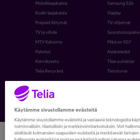
Mobiililaajakaista
Samsung S26
Kodin laajakaista
Viaplay
Prepaid-liittymät
TV-ohjelmat
TV ja viihde
Suoratoistopalve
MTV Katsomo
Mikä on 5G?
Palvelut
Asiakasedut
Kierrätysetu
Tilaa uutiskirje
Telia Recycled
Tietoturva
Copyright Telia Company 2026
Tietosuoja ja -turva
Käytämme sivustollamme evästeitä
Käytämme sivustollamme evästeitä ja vastaavia teknologioita kä
toiminnallisiin, tilastollisiin ja markkinointitarkoituksiin. Voit hallin
sisältävät kolmansien osapuolien evästeitä ja merkitsevät tietojen s
hallinnoida evästeitä tai poistaa ne käytöstä milloin tahansa eväste