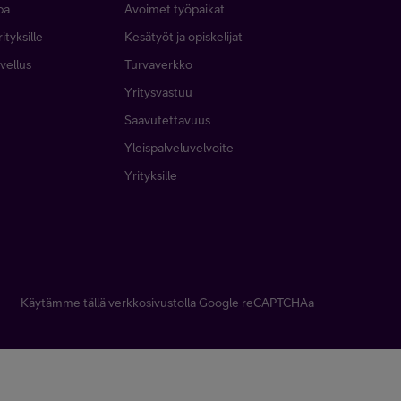
pa
Avoimet työpaikat
ityksille
Kesätyöt ja opiskelijat
vellus
Turvaverkko
Yritysvastuu
Saavutettavuus
Yleispalveluvelvoite
Yrityksille
Käytämme tällä verkkosivustolla Google reCAPTCHAa