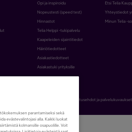
Opi ja inspiroidu
Etsi Telia Kaup
Nopeustesti (speed test)
Yhteystiedot yr
Hinnastot
Minun Telia -so
lut
Telia Helppi -tukipalvelu
Kaapeleiden sijaintitiedot
Häiriötiedotteet
Asiakastiedotteet
Asiakastuki yrityksille
Käyttöehdot
Evästeiden käyttö
Toimitusehdot ja palvelukuvaukset
yttökokemuksen parantamiseksi sekä
noida evästevalintojasi alla. Kaikki luokat
iirtämistä kolmansille osapuolille. Voit
asetuksissa. Lisätietoja evästeistä saat