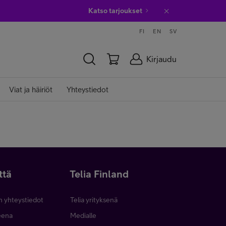
Katso tarjoukset
FI
EN
SV
Kirjaudu
Viat ja häiriöt
Yhteystiedot
ttä
Telia Finland
n yhteystiedot
Telia yrityksenä
neena
Medialle