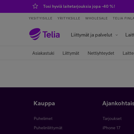
Tosi hyviä laitetarjouksia jopa -40 %!
YKSITYISILLE
YRITYKSILLE
WHOLESALE
TELIA FINL
Liittymät ja palvelut
Lait
Palvelut ja sovellukset
Tietokoneet j
Älykell
Älykoti ja kod
Asiakastuki
Liittymät
Nettiyhteydet
Laitte
Kauppa
Ajankohtai
Puhelimet
Tarjoukset
Puhelinliittymät
iPhone 17