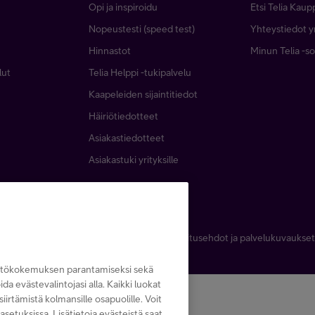
Opi ja inspiroidu
Etsi Telia Kaup
Nopeustesti (speed test)
Yhteystiedot yr
Hinnastot
Minun Telia -so
lut
Telia Helppi -tukipalvelu
Kaapeleiden sijaintitiedot
Häiriötiedotteet
Asiakastiedotteet
Asiakastuki yrityksille
Käyttöehdot
Evästeiden käyttö
Toimitusehdot ja palvelukuvaukset
yttökokemuksen parantamiseksi sekä
noida evästevalintojasi alla. Kaikki luokat
iirtämistä kolmansille osapuolille. Voit
asetuksissa. Lisätietoja evästeistä saat