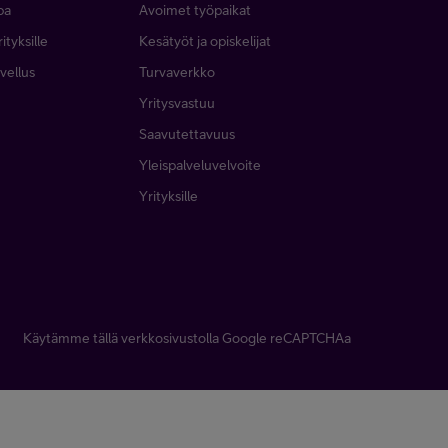
pa
Avoimet työpaikat
ityksille
Kesätyöt ja opiskelijat
vellus
Turvaverkko
Yritysvastuu
Saavutettavuus
Yleispalveluvelvoite
Yrityksille
Käytämme tällä verkkosivustolla Google reCAPTCHAa