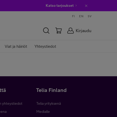
Katso tarjoukset
FI
EN
SV
Kirjaudu
Viat ja häiriöt
Yhteystiedot
ttä
Telia Finland
n yhteystiedot
Telia yrityksenä
neena
Medialle