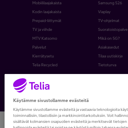
Mobiililaajakaista
Samsung S26
Kodin laajakaista
Viaplay
Prepaid-liittymät
TV-ohjelmat
TV ja viihde
Suoratoistopalve
MTV Katsomo
Mikä on 5G?
Palvelut
Asiakasedut
Kierrätysetu
Tilaa uutiskirje
Telia Recycled
Tietoturva
Copyright Telia Company 2026
Tietosuoja ja -turva
Käytämme sivustollamme evästeitä
Käytämme sivustollamme evästeitä ja vastaavia teknologioita kä
toiminnallisiin, tilastollisiin ja markkinointitarkoituksiin. Voit hallin
sisältävät kolmansien osapuolien evästeitä ja merkitsevät tietojen s
hallinnoida evästeitä tai poistaa ne käytöstä milloin tahansa eväste