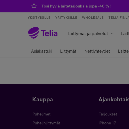
Tosi hyviä laitetarjouksia jopa -40 %!
YKSITYISILLE
YRITYKSILLE
WHOLESALE
TELIA FINL
Liittymät ja palvelut
Lait
Palvelut ja sovellukset
Tietokoneet j
Älykell
Älykoti ja kod
Asiakastuki
Liittymät
Nettiyhteydet
Laitte
Kauppa
Ajankohtai
Puhelimet
Tarjoukset
Puhelinliittymät
iPhone 17