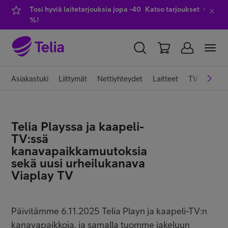
Tosi hyviä laitetarjouksia jopa -40
Katso tarjoukset
%!
YKSITYISILLE
YRITYKSILLE
WHOLESALE
Asiakastuki
Liittymät
Nettiyhteydet
Laitteet
TV ja viihde
TELIA FINLAND
Telia Playssa ja kaapeli-
Liittymät ja palvelut
TV:ssä
kanavapaikkamuutoksia
sekä uusi urheilukanava
Laitteet
Viaplay TV
TV ja viihde
Päivitämme 6.11.2025 Telia Playn ja kaapeli-TV:n
kanavapaikkoja, ja samalla tuomme jakeluun