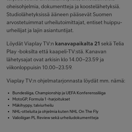
oheisohjelmia, dokumentteja ja koostelähetyksiä.
Studiolähetyksissä ääneen pääsevät Suomen
arvostetuimmat urheilutoimittajat, entiset huippu-
urheilijat ja lajin asiantuntijat.
Löydät Viaplay TV:n
kanavapaikalta 21
sekä Telia
Play -boksilta että kaapeli-TV:stä. Kanavan
lähetysajat ovat arkisin klo 14.00
–
23.59 ja
viikonloppuisin 10.00
–
23.59.
Viaplay TV:n ohjelmatarjonnasta löydät mm. nämä:
Bundesliiga, Championship ja UEFA Konferenssiliiga
MotoGP, Formula 1 -harjoitukset
Mäkihyppy, talviurheilu
NHL-otteluita ja ohjelmia kuten NHL On The Fly
Valioliigan PL Review sekä urheiludokumentteja