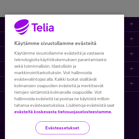
Kauppa
Ajankohtaista
Puhelimet
Käytämme sivustollamme evästeitä
Käytämme sivustollamme evästeitä ja vastaavia
Asiakastuki netissä
Tarjoukset
Puhelinliittymät
teknologioita käyttökokemuksen parantamiseksi
sekä toiminnallisiin, tilastollisiin ja
Ota yhteyttä
Etsi apua ja ohjeita
iPhone 17
Mobiililaajakaista
markkinointitarkoituksiin. Voit hallinnoida
evästevalintojasi alla. Kaikki luokat sisältävät
Telia Finland
Asiakaspalvelun yhteystiedot
Tilauksen peruuttaminen
Samsung S26
Kodin laajakaista
kolmansien osapuolien evästeitä ja merkitsevät
tietojen siirtämistä kolmansille osapuolille. Voit
hallinnoida evästeitä tai poistaa ne käytöstä milloin
Telia yrityksenä
Asioi kirjautuneena
Opi ja inspiroidu
Viaplay
Prepaid-liittymät
tahansa evästeasetuksissa. Lisätietoja evästeistä saat
Copyright Telia Company 2026
Tietosuoja ja -turva
evästeitä koskevasta tietosuojaselosteestamme.
Medialle
Etsi Telia Kauppa
Nopeustesti (speed test)
TV-ohjelmat
TV ja viihde
Käyttöehdot
Evästeiden käyttö
Evästeasetukset
Avoimet työpaikat
Yhteystiedot yrityksille
Hinnastot
Suoratoistopalvelut
MTV Katsomo
Toimitusehdot ja palvelukuvaukset