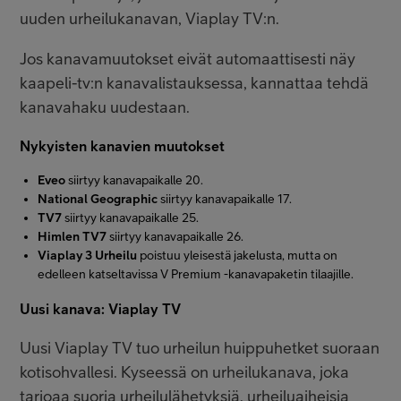
Asiakastuki
uuden urheilukanavan, Viaplay TV:n.
Jos kanavamuutokset eivät automaattisesti näy
Minun Telia
kaapeli-tv:n kanavalistauksessa, kannattaa tehdä
kanavahaku uudestaan.
Nykyisten kanavien muutokset
FI
EN
SV
Eveo
siirtyy kanavapaikalle 20.
National Geographic
siirtyy kanavapaikalle 17.
TV7
siirtyy kanavapaikalle 25.
Himlen TV7
siirtyy kanavapaikalle 26.
Viaplay 3 Urheilu
poistuu yleisestä jakelusta, mutta on
edelleen katseltavissa V Premium -kanavapaketin tilaajille.
Uusi kanava: Viaplay TV
Uusi Viaplay TV tuo urheilun huippuhetket suoraan
kotisohvallesi. Kyseessä on urheilukanava, joka
tarjoaa suoria urheilulähetyksiä, urheiluaiheisia