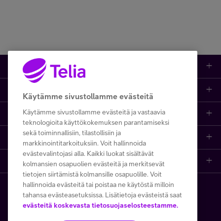
Asiakastuki
Minun Telia
Kauppa
FI
EN
SV
Ajankohtaista
Puhelimet
Käytämme sivustollamme evästeitä
Käytämme sivustollamme evästeitä ja vastaavia
Asiakastuki netissä
Tarjoukset
Puhelinliittymät
teknologioita käyttökokemuksen parantamiseksi
sekä toiminnallisiin, tilastollisiin ja
Ota yhteyttä
Etsi apua ja ohjeita
iPhone 17
Mobiililaajakaista
markkinointitarkoituksiin. Voit hallinnoida
evästevalintojasi alla. Kaikki luokat sisältävät
Telia Finland
Asiakaspalvelun yhteystiedot
Tilauksen peruuttaminen
Samsung S26
Kodin laajakaista
kolmansien osapuolien evästeitä ja merkitsevät
tietojen siirtämistä kolmansille osapuolille. Voit
hallinnoida evästeitä tai poistaa ne käytöstä milloin
Telia yrityksenä
Asioi kirjautuneena
Opi ja inspiroidu
Viaplay
Prepaid-liittymät
tahansa evästeasetuksissa. Lisätietoja evästeistä saat
Copyright Telia Company 2026
Tietosuoja ja -turva
evästeitä koskevasta tietosuojaselosteestamme.
Medialle
Etsi Telia Kauppa
Nopeustesti (speed test)
TV-ohjelmat
TV ja viihde
Käyttöehdot
Evästeiden käyttö