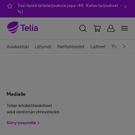
Tosi hyviä laitetarjouksia jopa -40
Katso tarjoukset
%!
YKSITYISILLE
YRITYKSILLE
WHOLESALE
Asiakastuki
Liittymät
Nettiyhteydet
Laitteet
TV ja viihde
TELIA FINLAND
Liittymät ja palvelut
Medialle
Laitteet
Telian lehdistötiedotteet
sekä viestinnän yhteystiedot.
TV ja viihde
Siirry sivustolle