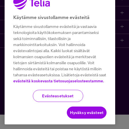
Asiakastuki
Asiakastuki netissä
Tarjoukset
Puhelinliittymät
Käytämme sivustollamme evästeitä
Minun Telia
Käytämme sivustollamme evästeitä ja vastaavia
Ota yhteyttä
Etsi apua ja ohjeita
iPhone 17
Mobiililaajakaista
teknologioita käyttökokemuksen parantamiseksi
sekä toiminnallisiin, tilastollisiin ja
Telia Finland
Asiakaspalvelun yhteystiedot
Tilauksen peruuttaminen
Samsung S26
Kodin laajakaista
markkinointitarkoituksiin. Voit hallinnoida
FI
EN
SV
evästevalintojasi alla. Kaikki luokat sisältävät
Telia yrityksenä
Asioi kirjautuneena
Opi ja inspiroidu
Viaplay
Prepaid-liittymät
kolmansien osapuolien evästeitä ja merkitsevät
Copyright Telia Company 2026
Tietosuoja ja -turva
tietojen siirtämistä kolmansille osapuolille. Voit
Medialle
hallinnoida evästeitä tai poistaa ne käytöstä milloin
Etsi Telia Kauppa
Nopeustesti (speed test)
TV-ohjelmat
TV ja viihde
Käyttöehdot
Evästeiden käyttö
tahansa evästeasetuksissa. Lisätietoja evästeistä saat
evästeitä koskevasta tietosuojaselosteestamme.
Avoimet työpaikat
Yhteystiedot yrityksille
Hinnastot
Suoratoistopalvelut
MTV Katsomo
Toimitusehdot ja palvelukuvaukset
Evästeasetukset
Kesätyöt ja opiskelijat
Minun Telia -sovellus
Telia Helppi -tukipalvelu
Mikä on 5G?
Palvelut
Käytämme tällä verkkosivustolla Google reCAPTCHAa
Turvaverkko
Kaapeleiden sijaintitiedot
Asiakasedut
Kierrätysetu
Hyväksy evästeet
Yritysvastuu
Häiriötiedotteet
Tilaa uutiskirje
Telia Recycled