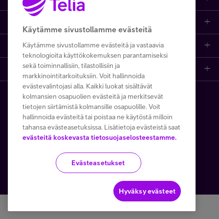
Asiakastuki
Asiakastuki netissä
Tarjoukset
Puhelinliittymät
Käytämme sivustollamme evästeitä
Minun Telia
Käytämme sivustollamme evästeitä ja vastaavia
Ota yhteyttä
Etsi apua ja ohjeita
iPhone 17
Mobiililaajakaista
teknologioita käyttökokemuksen parantamiseksi
sekä toiminnallisiin, tilastollisiin ja
Telia Finland
Asiakaspalvelun yhteystiedot
Tilauksen peruuttaminen
Samsung S26
Kodin laajakaista
markkinointitarkoituksiin. Voit hallinnoida
FI
EN
SV
evästevalintojasi alla. Kaikki luokat sisältävät
Telia yrityksenä
Asioi kirjautuneena
Opi ja inspiroidu
Viaplay
Prepaid-liittymät
kolmansien osapuolien evästeitä ja merkitsevät
Copyright Telia Company 2026
Tietosuoja ja -turva
tietojen siirtämistä kolmansille osapuolille. Voit
Medialle
hallinnoida evästeitä tai poistaa ne käytöstä milloin
Etsi Telia Kauppa
Nopeustesti (speed test)
TV-ohjelmat
TV ja viihde
Käyttöehdot
Evästeiden käyttö
tahansa evästeasetuksissa. Lisätietoja evästeistä saat
evästeitä koskevasta tietosuojaselosteestamme.
Avoimet työpaikat
Yhteystiedot yrityksille
Hinnastot
Suoratoistopalvelut
MTV Katsomo
Toimitusehdot ja palvelukuvaukset
Evästeasetukset
Kesätyöt ja opiskelijat
Minun Telia -sovellus
Telia Helppi -tukipalvelu
Mikä on 5G?
Palvelut
Käytämme tällä verkkosivustolla Google reCAPTCHAa
Turvaverkko
Kaapeleiden sijaintitiedot
Asiakasedut
Kierrätysetu
Hyväksy evästeet
Yritysvastuu
Häiriötiedotteet
Tilaa uutiskirje
Telia Recycled