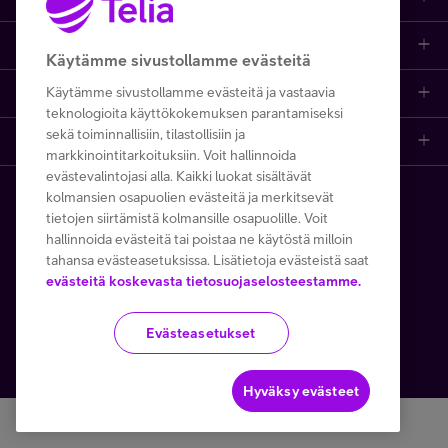
Asiakastuki
Asiakastuki netissä
Tarjoukset
Puhelinliittymät
Käytämme sivustollamme evästeitä
Minun Telia
Käytämme sivustollamme evästeitä ja vastaavia
Ota yhteyttä
Etsi apua ja ohjeita
iPhone 17
Mobiililaajakaista
teknologioita käyttökokemuksen parantamiseksi
sekä toiminnallisiin, tilastollisiin ja
Telia Finland
Asiakaspalvelun yhteystiedot
Tilauksen peruuttaminen
Samsung S26
Kodin laajakaista
markkinointitarkoituksiin. Voit hallinnoida
FI
EN
SV
evästevalintojasi alla. Kaikki luokat sisältävät
Telia yrityksenä
Asioi kirjautuneena
Opi ja inspiroidu
Viaplay
Prepaid-liittymät
kolmansien osapuolien evästeitä ja merkitsevät
Copyright Telia Company 2026
Tietosuoja ja -turva
tietojen siirtämistä kolmansille osapuolille. Voit
Medialle
hallinnoida evästeitä tai poistaa ne käytöstä milloin
Etsi Telia Kauppa
Nopeustesti (speed test)
TV-ohjelmat
TV ja viihde
Käyttöehdot
Evästeiden käyttö
tahansa evästeasetuksissa. Lisätietoja evästeistä saat
evästeitä koskevasta tietosuojaselosteestamme.
Avoimet työpaikat
Yhteystiedot yrityksille
Hinnastot
Suoratoistopalvelut
MTV Katsomo
Toimitusehdot ja palvelukuvaukset
Evästeasetukset
Kesätyöt ja opiskelijat
Minun Telia -sovellus
Telia Helppi -tukipalvelu
Mikä on 5G?
Palvelut
Käytämme tällä verkkosivustolla Google reCAPTCHAa
Turvaverkko
Kaapeleiden sijaintitiedot
Asiakasedut
Kierrätysetu
Hyväksy evästeet
Yritysvastuu
Häiriötiedotteet
Tilaa uutiskirje
Telia Recycled