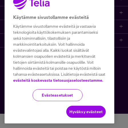
Asiakastuki
Asiakastuki netissä
Tarjoukset
Puhelinliittymät
Käytämme sivustollamme evästeitä
Minun Telia
Käytämme sivustollamme evästeitä ja vastaavia
Ota yhteyttä
Etsi apua ja ohjeita
iPhone 17
Mobiililaajakaista
teknologioita käyttökokemuksen parantamiseksi
sekä toiminnallisiin, tilastollisiin ja
Telia Finland
Asiakaspalvelun yhteystiedot
Tilauksen peruuttaminen
Samsung S26
Kodin laajakaista
markkinointitarkoituksiin. Voit hallinnoida
FI
EN
SV
evästevalintojasi alla. Kaikki luokat sisältävät
Telia yrityksenä
Asioi kirjautuneena
Opi ja inspiroidu
Viaplay
Prepaid-liittymät
kolmansien osapuolien evästeitä ja merkitsevät
Copyright Telia Company 2026
Tietosuoja ja -turva
tietojen siirtämistä kolmansille osapuolille. Voit
Medialle
hallinnoida evästeitä tai poistaa ne käytöstä milloin
Etsi Telia Kauppa
Nopeustesti (speed test)
TV-ohjelmat
TV ja viihde
Käyttöehdot
Evästeiden käyttö
tahansa evästeasetuksissa. Lisätietoja evästeistä saat
evästeitä koskevasta tietosuojaselosteestamme.
Avoimet työpaikat
Yhteystiedot yrityksille
Hinnastot
Suoratoistopalvelut
MTV Katsomo
Toimitusehdot ja palvelukuvaukset
Evästeasetukset
Kesätyöt ja opiskelijat
Minun Telia -sovellus
Telia Helppi -tukipalvelu
Mikä on 5G?
Palvelut
Käytämme tällä verkkosivustolla Google reCAPTCHAa
Turvaverkko
Kaapeleiden sijaintitiedot
Asiakasedut
Kierrätysetu
Hyväksy evästeet
Yritysvastuu
Häiriötiedotteet
Tilaa uutiskirje
Telia Recycled