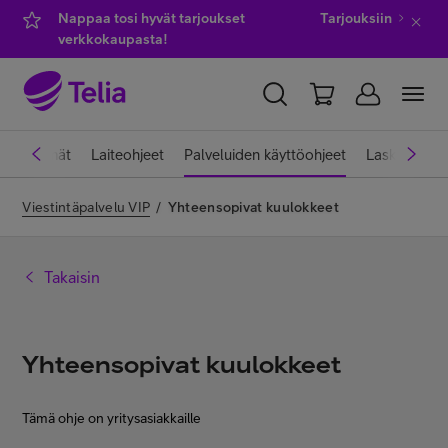
Nappaa tosi hyvät tarjoukset
Tarjouksiin
verkkokaupasta!
YKSITYISILLE
YRITYKSILLE
WHOLESALE
ttiliittymät
Laiteohjeet
Palveluiden käyttöohjeet
Laskut ja m
TELIA FINLAND
Viestintäpalvelu VIP
/
Yhteensopivat kuulokkeet
Kauppa
Takaisin
IT-palvelut
Yhteensopivat kuulokkeet
Asiakastuki
Tämä ohje on yritysasiakkaille