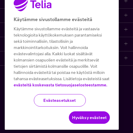
Tuotteet
Asiakastuki
Kauppa
Käytämme sivustollamme evästeitä
Käytämme sivustollamme evästeitä ja vastaavia
Opi ja inspiroidu
Etusivu
IT-palvelut
teknologioita käyttökokemuksen parantamiseksi
sekä toiminnallisiin, tilastollisiin ja
Telia
Kaikki sisällöt
Yhteystiedot
Yrittäjän palvelut
markkinointitarkoituksiin. Voit hallinnoida
evästevalintojasi alla. Kaikki luokat sisältävät
Telia Finland
Telia
Artikkelit
Paikalliset yritysmyyjät
Julkishallinnolle
kolmansien osapuolien evästeitä ja merkitsevät
tietojen siirtämistä kolmansille osapuolille. Voit
hallinnoida evästeitä tai poistaa ne käytöstä milloin
Telia yrityksenä
Telia Cygate
Referenssit
Viat ja häiriöt
Wholesale
tahansa evästeasetuksissa. Lisätietoja evästeistä saat
Copyright Telia Company 2026
evästeitä koskevasta tietosuojaselosteestamme.
Vastuullisuus
Asiakasvinkit
Laskut ja maksaminen
Business
Kaikki hinnat ALV 0 %
Evästeasetukset
Turvaverkko
Webinaarit ja koulutukset
Asiakkuuden hallinta
5G yrityksille
Tietosuoja ja -turva
Käyttöehdot
Evästeiden käyttö
Töissä Telialla
Podcastit
Verkko ja tukiasemat
Microsoft 365
Hyväksy evästeet
Toimitusehdot
Avoimet työpaikat
Lehdet ja oppaat
Apple yrityksille