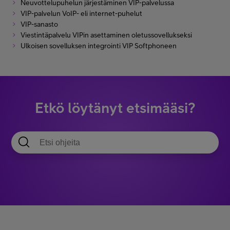
Neuvottelupuhelun järjestäminen VIP-palvelussa
VIP-palvelun VoIP- eli internet-puhelut
VIP-sanasto
Viestintäpalvelu VIPin asettaminen oletussovellukseksi
Ulkoisen sovelluksen integrointi VIP Softphoneen
Etkö löytänyt etsimääsi?