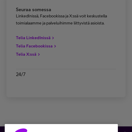
Seuraa somessa
LinkedInissä, Facebookissa ja X:ssä voit keskustella
toimialaamme ja palveluihimme liittyvistä asioista.
Telia LinkedInissä
Telia Facebookissa
Telia X:ssä
24/7