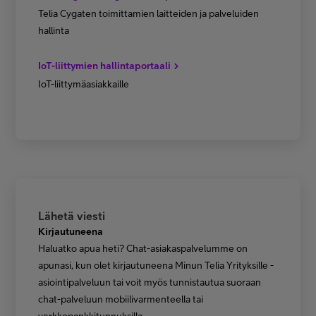
Telia Cygaten toimittamien laitteiden ja palveluiden
hallinta
IoT-liittymien hallintaportaali
IoT-liittymäasiakkaille
Lähetä viesti
Kirjautuneena
Haluatko apua heti? Chat-asiakaspalvelumme on
apunasi, kun olet kirjautuneena Minun Telia Yrityksille -
asiointipalveluun tai voit myös tunnistautua suoraan
chat-palveluun mobiilivarmenteella tai