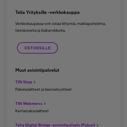
Telia Yrityksille -verkkokauppa
Verkkokaupassa voit ostaa liittymiä, matkapuhelimia,
tietokoneita ja lisätarvikkeita.
OSTOKSILLE
Muut asiointipalvelut
TIN Shop
Palvelulaitteet ja lisenssituotteet
TIN Webmercs
Kertamaksulaitteet
Telia Digital Bridge -asiointipalvelu (Pulsar)