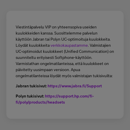
Minun Telia Yrityksille
Inspiroidu
Viestintäpalvelu VIP on yhteensopiva useiden
kuulokkeiden kanssa. Suosittelemme palvelun
käyttöön Jabran tai Polyn UC-optimoituja kuulokkeita.
Löydät kuulokkeita
verkkokaupastamme
. Valmistajien
FI
EN
SV
UC-optimoidut kuulokkeet (Unified Communication) on
suunniteltu erityisesti Softphone-käyttöön.
Varmistathan ongelmatilanteissa, että kuulokkeet on
päivitetty uusimpaan versioon. Apua
ongelmatilanteissa löydät myös valmistajan tukisivuilta:
Jabran tukisivut:
https://www.jabra.fi/Support
Polyn tukisivut:
https://support.hp.com/fi-
fi/poly/products/headsets