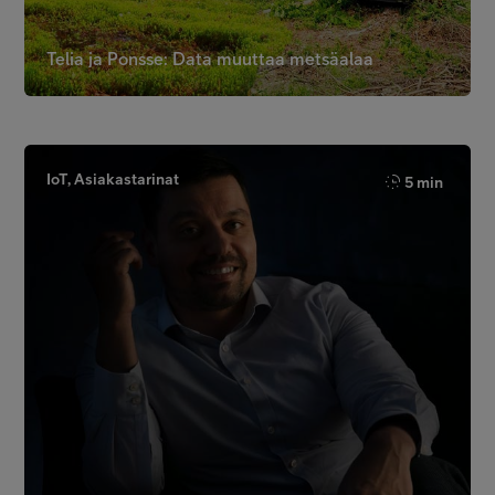
Telia ja Ponsse: Data muuttaa metsäalaa
IoT, Asiakastarinat
5 min