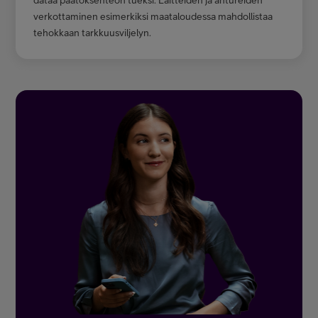
dataa päätöksenteon tueksi. L
aitteiden ja antureiden
verkottaminen esimerkiksi maataloudessa mahdollistaa
tehokkaan tarkkuusviljelyn.