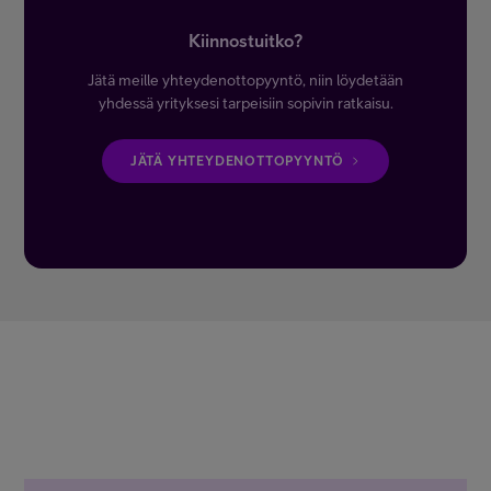
Kiinnostuitko?
Jätä meille yhteydenottopyyntö, niin löydetään
yhdessä yrityksesi tarpeisiin sopivin ratkaisu.
JÄTÄ YHTEYDENOTTOPYYNTÖ