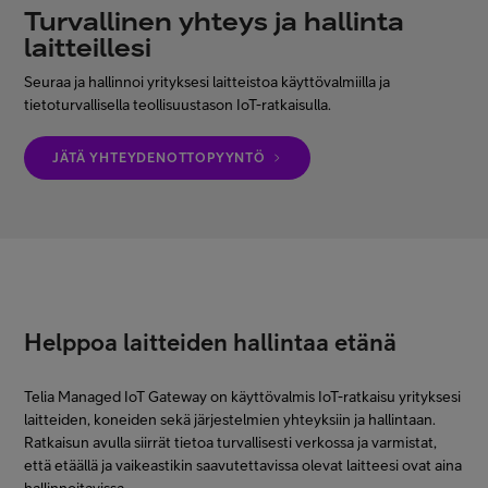
Turvallinen yhteys ja hallinta
Minun Telia Yrityksille
laitteillesi
Seuraa ja hallinnoi yrityksesi laitteistoa käyttövalmiilla ja
Inspiroidu
tietoturvallisella teollisuustason IoT-ratkaisulla.
JÄTÄ YHTEYDENOTTOPYYNTÖ
FI
EN
SV
Helppoa laitteiden hallintaa etänä
Telia Managed IoT Gateway on käyttövalmis IoT-ratkaisu yrityksesi
laitteiden, koneiden sekä järjestelmien yhteyksiin ja hallintaan.
Ratkaisun avulla siirrät tietoa turvallisesti verkossa ja varmistat,
että etäällä ja vaikeastikin saavutettavissa olevat laitteesi ovat aina