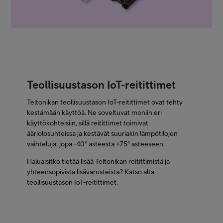
Teollisuustason IoT-reitittimet
Teltonikan teollisuustason IoT-reitittimet ovat tehty
kestämään käyttöä. Ne soveltuvat moniin eri
käyttökohteisiin, sillä reitittimet toimivat
ääriolosuhteissa ja kestävät suuriakin lämpötilojen
vaihteluja, jopa -40° asteesta +75° asteeseen.
Haluaisitko tietää lisää Teltonikan reitittimistä ja
yhteensopivista lisävarusteista? Katso alta
teollisuustason IoT-reitittimet.