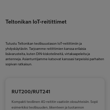
Teltonikan IoT-reitittimet
Tutustu Teltonikan teollisuustason IoT-reitittimiin ja
yhdyskäytäviin. Tarjoamme reitittimien kanssa erilaisia
lisävarusteita, kuten DIN-kiskotelineitä, virtakaapeleita ja
antenneja. Asiantuntijamme katsovat kanssasi tarpeisiisi parhaiten
sopivan ratkaisun.
RUT200/RUT241
Kompakti teollinen 4G-reititin vaativiin olosuhteisiin. Sopii
esimerkiksi teollisuuden, liikenteen ja tuotannon