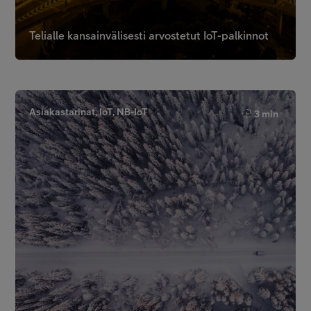
Telialle kansainvälisesti arvostetut IoT-palkinnot
Asiakastarinat, IoT, NB-IoT
3 min