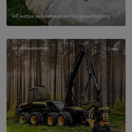
IoT auttaa suojelemaan mehiläispopulaatioita
IoT, Asiakastarinat
2 min