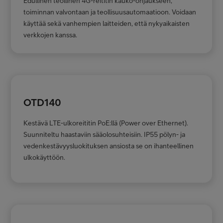
Edullinen teollinen 4G-reititin kauko-ohjaukseen,
toiminnan valvontaan ja teollisuusautomaatioon. Voidaan
käyttää sekä vanhempien laitteiden, että nykyaikaisten
verkkojen kanssa.
OTD140
Kestävä LTE-ulkoreititin PoE:llä (Power over Ethernet).
Suunniteltu haastaviin sääolosuhteisiin. IP55 pölyn- ja
vedenkestävyysluokituksen ansiosta se on ihanteellinen
ulkokäyttöön.