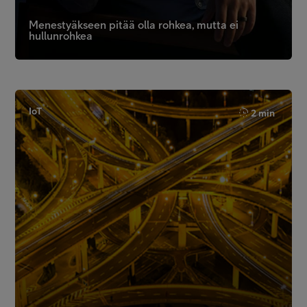
Menestyäkseen pitää olla rohkea, mutta ei
hullunrohkea
IoT
2 min