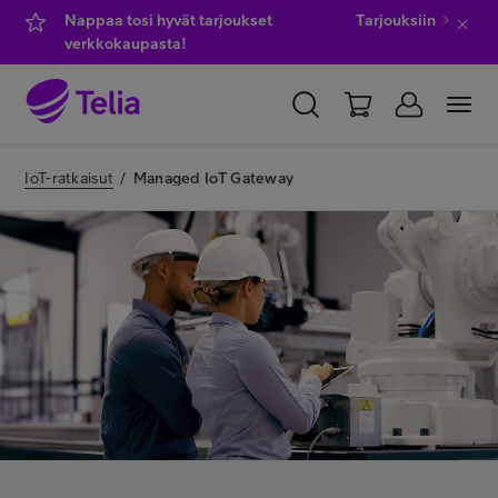
Nappaa tosi hyvät tarjoukset
Tarjouksiin
verkkokaupasta!
YKSITYISILLE
YRITYKSILLE
WHOLESALE
IoT-ratkaisut
/
Managed IoT Gateway
TELIA FINLAND
Kauppa
IT-palvelut
Asiakastuki