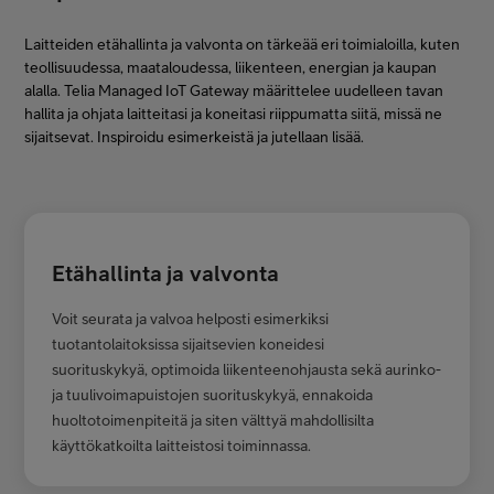
Laitteiden etähallinta ja valvonta on tärkeää eri toimialoilla, kuten
teollisuudessa, maataloudessa, liikenteen, energian ja kaupan
alalla. Telia Managed IoT Gateway määrittelee uudelleen tavan
hallita ja ohjata laitteitasi ja koneitasi riippumatta siitä, missä ne
sijaitsevat. Inspiroidu esimerkeistä ja jutellaan lisää.
Etähallinta ja valvonta
Voit seurata ja valvoa helposti esimerkiksi
tuotantolaitoksissa sijaitsevien koneidesi
suorituskykyä, optimoida liikenteenohjausta sekä aurinko-
ja tuulivoimapuistojen suorituskykyä, ennakoida
huoltotoimenpiteitä ja siten välttyä mahdollisilta
käyttökatkoilta laitteistosi toiminnassa.