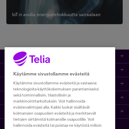
IoT:n avulla energiatehokkuutta sairaalaan
Tuotteet
Asiakastuki
Kauppa
Käytämme sivustollamme evästeitä
Käytämme sivustollamme evästeitä ja vastaavia
Opi ja inspiroidu
Etusivu
IT-palvelut
teknologioita käyttökokemuksen parantamiseksi
sekä toiminnallisiin, tilastollisiin ja
Telia
Kaikki sisällöt
Yhteystiedot
Yrittäjän palvelut
markkinointitarkoituksiin. Voit hallinnoida
evästevalintojasi alla. Kaikki luokat sisältävät
Telia Finland
Telia
Artikkelit
Paikalliset yritysmyyjät
Julkishallinnolle
kolmansien osapuolien evästeitä ja merkitsevät
tietojen siirtämistä kolmansille osapuolille. Voit
hallinnoida evästeitä tai poistaa ne käytöstä milloin
Telia yrityksenä
Telia Cygate
Referenssit
Viat ja häiriöt
Wholesale