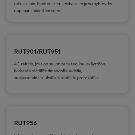
ratkaisuihin. Ihanteellinen ensisijaisen ja varayhteyden
nopeaan määrittämiseen.
RUT901/RUT951
4G-reititin, joka on suunniteltu teollisuuskäyttöön,
korkealla räätälöintimahdollisuudella,
suojausominaisuuksilla ja teollisilla protokollilla.
RUT956