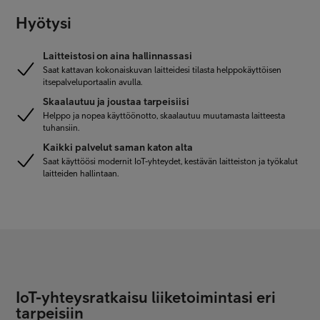
Hyötysi
Laitteistosi on aina hallinnassasi
Saat kattavan kokonaiskuvan laitteidesi tilasta helppokäyttöisen
itsepalveluportaalin avulla.
Skaalautuu ja joustaa tarpeisiisi
Helppo ja nopea käyttöönotto, skaalautuu muutamasta laitteesta
tuhansiin.
Kaikki palvelut saman katon alta
Saat käyttöösi modernit IoT-yhteydet, kestävän laitteiston ja työkalut
laitteiden hallintaan.
IoT-yhteysratkaisu liiketoimintasi eri
tarpeisiin