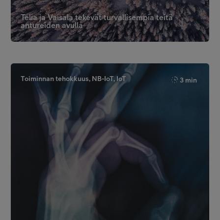
Telia ja Vaisala tekevät turvallisempia teitä
antureiden avulla
Toiminnan tehokkuus, NB-IoT, IoT
3 min