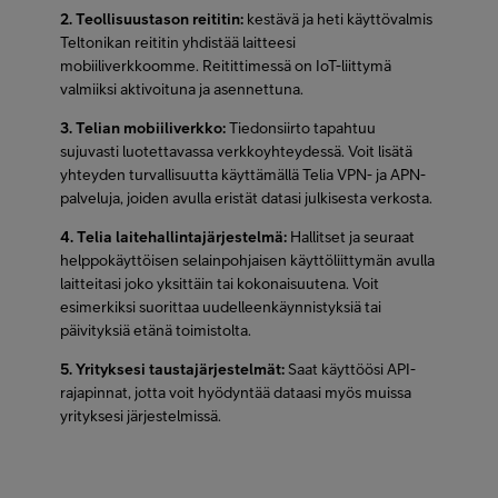
2. Teollisuustason reititin:
kestävä ja heti käyttövalmis
Teltonikan reititin yhdistää laitteesi
mobiiliverkkoomme. Reitittimessä on IoT-liittymä
valmiiksi aktivoituna ja asennettuna.
3. Telian mobiiliverkko:
Tiedonsiirto tapahtuu
sujuvasti luotettavassa verkkoyhteydessä. Voit lisätä
yhteyden turvallisuutta käyttämällä Telia VPN- ja APN-
palveluja, joiden avulla eristät datasi julkisesta verkosta.
4. Telia laitehallintajärjestelmä:
Hallitset ja seuraat
helppokäyttöisen selainpohjaisen käyttöliittymän avulla
laitteitasi joko yksittäin tai kokonaisuutena. Voit
esimerkiksi suorittaa uudelleenkäynnistyksiä tai
päivityksiä etänä toimistolta.
5. Yrityksesi taustajärjestelmät:
Saat käyttöösi API-
rajapinnat, jotta voit hyödyntää dataasi myös muissa
yrityksesi järjestelmissä.