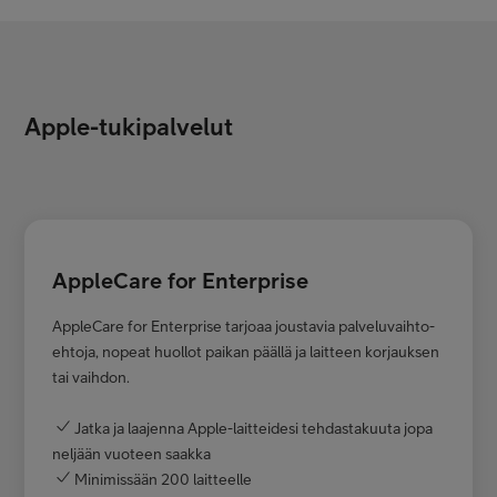
Apple-tukipalvelut
AppleCare for Enterprise
AppleCare for Enterprise tarjoaa joustavia palvelu­vaihto­
ehtoja, nopeat huollot paikan päällä ja laitteen korjauksen
tai vaihdon.
Jatka ja laajenna Apple-laitteidesi tehdastakuuta jopa
neljään vuoteen saakka
Minimissään 200 laitteelle