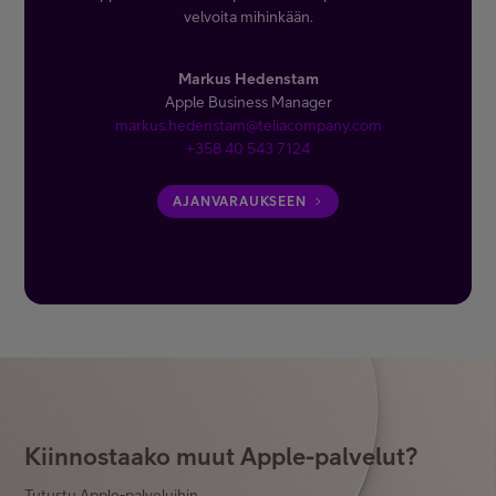
velvoita mihinkään.
Markus Hedenstam
Apple Business Manager
markus.hedenstam@teliacompany.com
+358 40 543 7124
AJANVARAUKSEEN
Kiinnostaako muut Apple-palvelut?
Tutustu Apple-palveluihin.