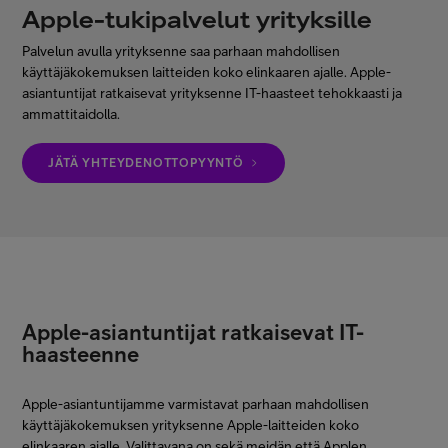
Apple-tukipalvelut yrityksille
Minun Telia Yrityksille
Palvelun avulla yrityksenne saa parhaan mahdollisen
käyttäjäkokemuksen laitteiden koko elinkaaren ajalle. Apple-
Inspiroidu
asiantuntijat ratkaisevat yrityksenne IT-haasteet tehokkaasti ja
ammattitaidolla.
FI
EN
SV
JÄTÄ YHTEYDENOTTOPYYNTÖ
Apple-asiantuntijat ratkaisevat IT-
haasteenne
Apple-asiantuntijamme varmistavat parhaan mahdollisen
käyttäjäkokemuksen yrityksenne Apple-laitteiden koko
elinkaaren ajalle. Valittavana on sekä meidän että Applen