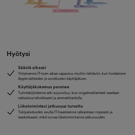
Hyötysi
Säästä aikaasi
Yrityksenne IT-tuen aikaa vapautuu muihin tehtäviin, kun hoidamme
Apple-laitteiden ja sovellusten käyttäjätuen.
Käyttäjäkokemus paranee
Työntekijöidenne arki sujuvoituu, kun ongelmatilanteet saadaan
ratkaistua tehokkaasti ja ammattitaidolla.
Liiketoimintasi jatkuvuus turvattu
Tukipalveluiden avulla IT-haasteenne ratkaistaan nopeasti ja
laadukkaasti, mikä turvaa liiketoimintanne jatkuvuuden.