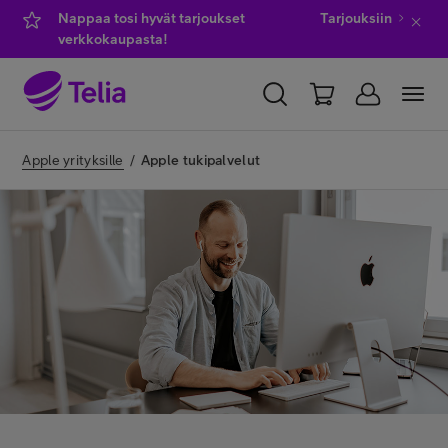
Nappaa tosi hyvät tarjoukset
Tarjouksiin
verkkokaupasta!
YKSITYISILLE
YRITYKSILLE
WHOLESALE
Apple yrityksille
/
Apple tukipalvelut
TELIA FINLAND
Kauppa
IT-palvelut
Asiakastuki