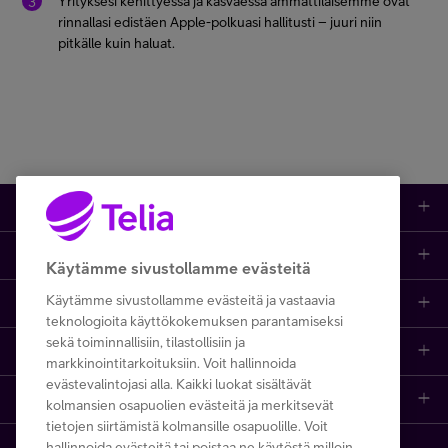
Yrityksesi kehittyessä ja kasvaessa ammattilaisemme ovat
rinnallasi edistäen Apple-polkuasi hallitusti – juuri niin
pitkälle kuin haluat.
Tuotteet
Asiakastuki
Kauppa
Käytämme sivustollamme evästeitä
Käytämme sivustollamme evästeitä ja vastaavia
Opi ja inspiroidu
Etusivu
IT-palvelut
teknologioita käyttökokemuksen parantamiseksi
sekä toiminnallisiin, tilastollisiin ja
Telia
Kaikki sisällöt
Yhteystiedot
Yrittäjän palvelut
markkinointitarkoituksiin. Voit hallinnoida
evästevalintojasi alla. Kaikki luokat sisältävät
Telia Finland
Telia
Artikkelit
Paikalliset yritysmyyjät
Julkishallinnolle
kolmansien osapuolien evästeitä ja merkitsevät
tietojen siirtämistä kolmansille osapuolille. Voit
hallinnoida evästeitä tai poistaa ne käytöstä milloin