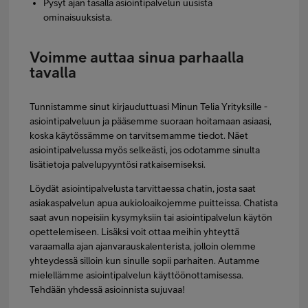
Pysyt ajan tasalla asiointipalvelun uusista
ominaisuuksista.
Voimme auttaa sinua parhaalla
tavalla
Tunnistamme sinut kirjauduttuasi Minun Telia Yrityksille -
asiointipalveluun ja pääsemme suoraan hoitamaan asiaasi,
koska käytössämme on tarvitsemamme tiedot. Näet
asiointipalvelussa myös selkeästi, jos odotamme sinulta
lisätietoja palvelupyyntösi ratkaisemiseksi.
Löydät asiointipalvelusta tarvittaessa chatin, josta saat
asiakaspalvelun apua aukioloaikojemme puitteissa. Chatista
saat avun nopeisiin kysymyksiin tai asiointipalvelun käytön
opettelemiseen. Lisäksi voit ottaa meihin yhteyttä
varaamalla ajan ajanvarauskalenterista, jolloin olemme
yhteydessä silloin kun sinulle sopii parhaiten. Autamme
mielellämme asiointipalvelun käyttöönottamisessa.
Tehdään yhdessä asioinnista sujuvaa!