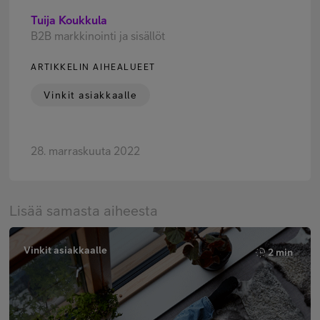
Tuija Koukkula
B2B markkinointi ja sisällöt
ARTIKKELIN AIHEALUEET
Vinkit asiakkaalle
28. marraskuuta 2022
Lisää samasta aiheesta
Vinkit asiakkaalle
2 min