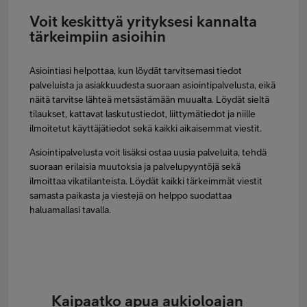
Voit keskittyä yrityksesi kannalta
tärkeimpiin asioihin
Asiointiasi helpottaa, kun löydät tarvitsemasi tiedot
palveluista ja asiakkuudesta suoraan asiointipalvelusta, eikä
näitä tarvitse lähteä metsästämään muualta. Löydät sieltä
tilaukset, kattavat laskutustiedot, liittymätiedot ja niille
ilmoitetut käyttäjätiedot sekä kaikki aikaisemmat viestit.
Asiointipalvelusta voit lisäksi ostaa uusia palveluita, tehdä
suoraan erilaisia muutoksia ja palvelupyyntöjä sekä
ilmoittaa vikatilanteista. Löydät kaikki tärkeimmät viestit
samasta paikasta ja viestejä on helppo suodattaa
haluamallasi tavalla.
Kaipaatko apua aukioloajan