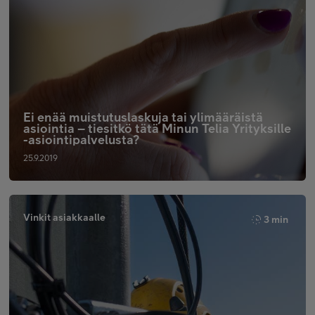
Ei enää muistutuslaskuja tai ylimääräistä
asiointia – tiesitkö tätä Minun Telia Yrityksille
-asiointipalvelusta?
25.9.2019
Vinkit asiakkaalle
3 min