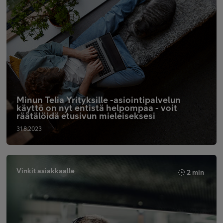
Minun Telia Yrityksille -asiointipalvelun
käyttö on nyt entistä helpompaa - voit
räätälöidä etusivun mieleiseksesi
31.8.2023
Vinkit asiakkaalle
2 min