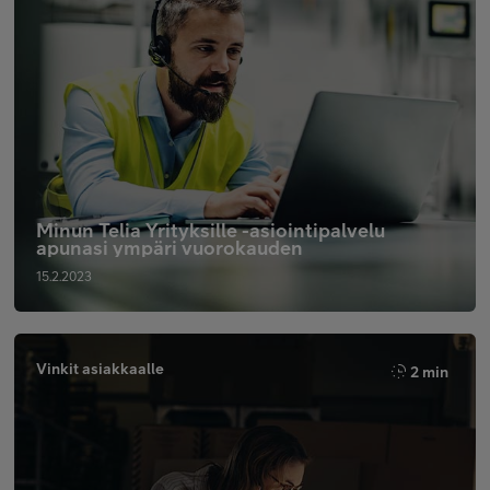
Minun Telia Yrityksille -asiointipalvelu
apunasi ympäri vuorokauden
15.2.2023
Vinkit asiakkaalle
2 min