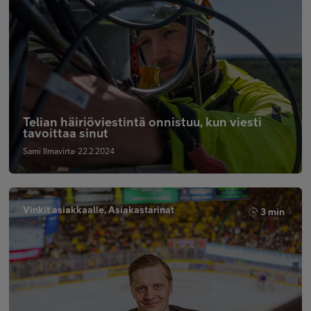
Telian häiriöviestintä onnistuu, kun viesti
tavoittaa sinut
Sami Ilmavirta· 22.2.2024
Vinkit asiakkaalle, Asiakastarinat
3 min