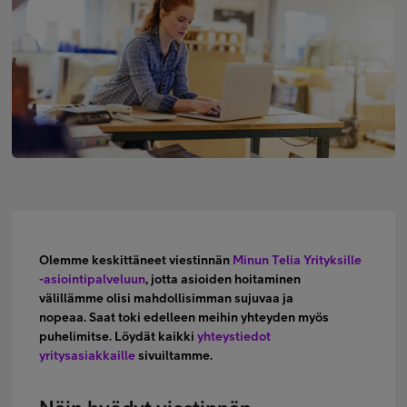
Minun Telia Yrityksille
Inspiroidu
FI
EN
SV
Olemme keskittäneet viestinnän
Minun Telia Yrityksille
-asiointipalveluun
, jotta asioiden hoitaminen
välillämme olisi mahdollisimman sujuvaa ja
nopeaa. Saat toki edelleen meihin yhteyden myös
puhelimitse. Löydät kaikki
yhteystiedot
yritysasiakkaille
sivuiltamme.