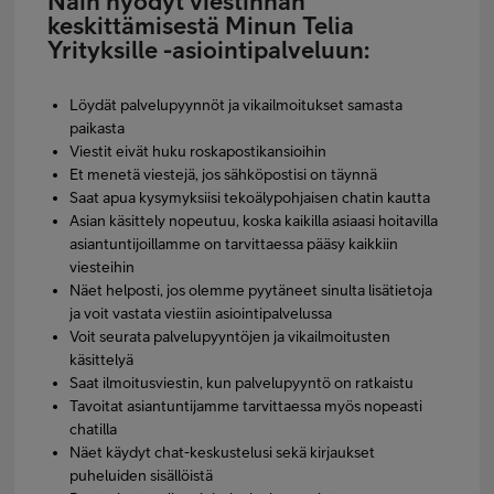
Näin hyödyt viestinnän
keskittämisestä Minun Telia
Yrityksille -asiointipalveluun:
Löydät palvelupyynnöt ja vikailmoitukset samasta
paikasta
Viestit eivät huku roskapostikansioihin
Et menetä viestejä, jos sähköpostisi on täynnä
Saat apua kysymyksiisi tekoälypohjaisen chatin kautta
Asian käsittely nopeutuu, koska kaikilla asiaasi hoitavilla
asiantuntijoillamme on tarvittaessa pääsy kaikkiin
viesteihin
Näet helposti, jos olemme pyytäneet sinulta lisätietoja
ja voit vastata viestiin asiointipalvelussa
Voit seurata palvelupyyntöjen ja vikailmoitusten
käsittelyä
Saat ilmoitusviestin, kun palvelupyyntö on ratkaistu
Tavoitat asiantuntijamme tarvittaessa myös nopeasti
chatilla
Näet käydyt chat-keskustelusi sekä kirjaukset
puheluiden sisällöistä