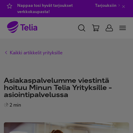
Nappaa tosi hyvät tarjoukset
Tarjouksiin
verkkokaupasta!
YKSITYISILLE
YRITYKSILLE
WHOLESALE
Kaikki artikkelit yrityksille
TELIA FINLAND
Kauppa
Asiakaspalvelumme viestintä
hoituu Minun Telia Yrityksille -
asiointipalvelussa
IT-palvelut
2 min
Asiakastuki