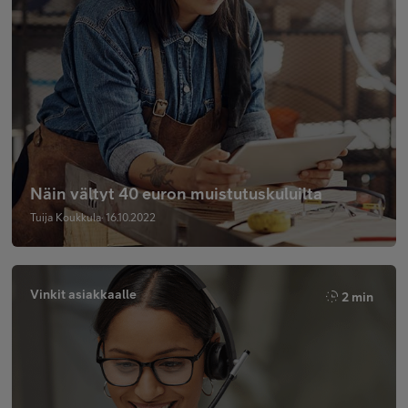
Näin vältyt 40 euron muistutuskuluilta
Tuija Koukkula· 16.10.2022
Vinkit asiakkaalle
2 min