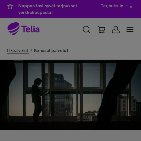
Nappaa tosi hyvät tarjoukset
Tarjouksiin
verkkokaupasta!
YKSITYISILLE
YRITYKSILLE
WHOLESALE
IT-palvelut
/
Konesalipalvelut
TELIA FINLAND
Kauppa
IT-palvelut
Asiakastuki