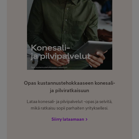
Opas kustannustehokkaaseen konesali-
ja pilviratkaisuun
Lataa konesali- ja pilvipalvelut -opas ja selvitä,
mikä ratkaisu sopii parhaiten yrityksellesi.
Siirry lataamaan