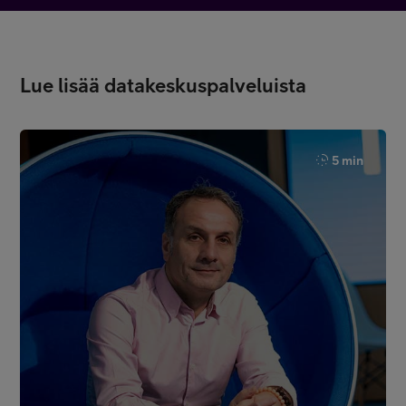
Lue lisää datakeskuspalveluista
5 min