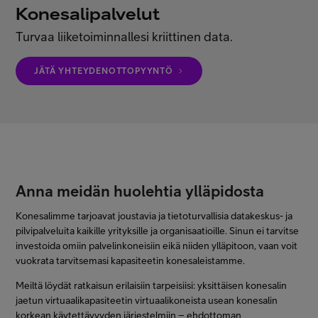
Konesalipalvelut
Minun Telia Yrityksille
Turvaa liiketoiminnallesi kriittinen data.
Inspiroidu
JÄTÄ YHTEYDENOTTOPYYNTÖ
FI
EN
SV
Anna meidän huolehtia ylläpidosta
Konesalimme tarjoavat joustavia ja tietoturvallisia datakeskus- ja
pilvipalveluita kaikille yrityksille ja organisaatioille. Sinun ei tarvitse
investoida omiin palvelinkoneisiin eikä niiden ylläpitoon, vaan voit
vuokrata tarvitsemasi kapasiteetin konesaleistamme.
Meiltä löydät ratkaisun erilaisiin tarpeisiisi: yksittäisen konesalin
jaetun virtuaalikapasiteetin virtuaalikoneista usean konesalin
korkean käytettävyyden järjestelmiin – ehdottoman