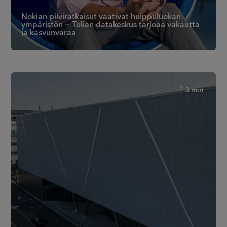
Nokian pilviratkaisut vaativat huippuluokan
ympäristön – Telian datakeskus tarjoaa vakautta
ja kasvunvaraa
3 min