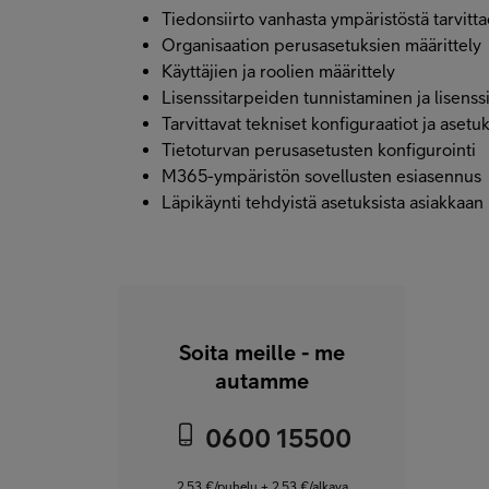
Tiedonsiirto vanhasta ympäristöstä tarvittae
Organisaation perusasetuksien määrittely
Käyttäjien ja roolien määrittely
Lisenssitarpeiden tunnistaminen ja lisenss
Tarvittavat tekniset konfiguraatiot ja aset
Tietoturvan perusasetusten konfigurointi
M365-ympäristön sovellusten esiasennus
Läpikäynti tehdyistä asetuksista asiakkaan
Soita meille - me
autamme
0600 15500
2,53 €/puhelu + 2,53 €/alkava