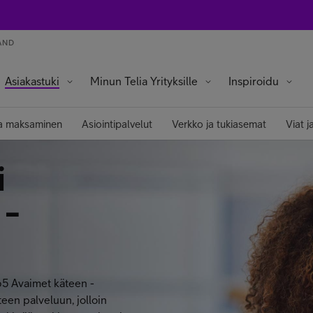
AND
Asiakastuki
Minun Telia Yrityksille
Inspiroidu
ja maksaminen
Asiointipalvelut
Verkko ja tukiasemat
Viat j
i
 -
65 Avaimet käteen -
teen palveluun, jolloin