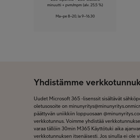
minuutti + pvm/mpm (alv. 25,5 %)
Ma–pe 8–20, la 9–16.30
Yhdistämme verkkotunnuk
Uudet Microsoft 365 -lisenssit sisältävät sähköp
oletusosoite on minunyritys@minunyritys.onmicro
päättyvän uniikkiin loppuosaan @minunyritys.com,
verkkotunnus. Voimme yhdistää verkkotunnuksesi 
varaa tällöin 30min M365 Käyttötuki aika ajanvar
verkkotunnuksen itsenäisesti. Jos sinulla ei ole 