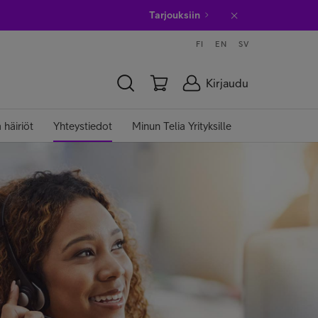
Tarjouksiin
FI
EN
SV
Kirjaudu
a häiriöt
Yhteystiedot
Minun Telia Yrityksille