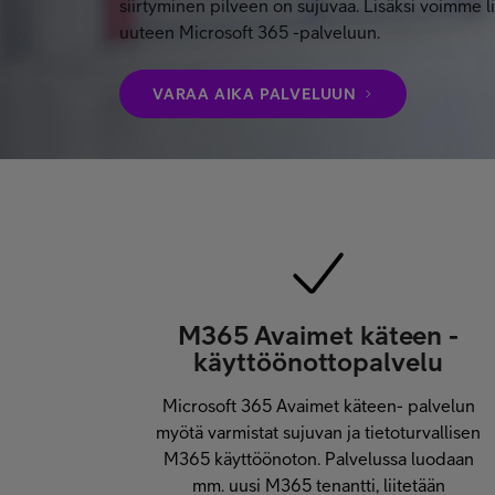
siirtyminen pilveen on sujuvaa. Lisäksi voimme l
uuteen Microsoft 365 -palveluun.
VARAA AIKA PALVELUUN
M365 Avaimet käteen -
käyttöönottopalvelu
Microsoft 365 Avaimet käteen- palvelun
myötä varmistat sujuvan ja tietoturvallisen
M365 käyttöönoton. Palvelussa luodaan
mm. uusi M365 tenantti, liitetään