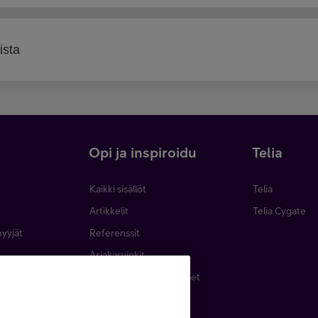
ista
i
Opi ja inspiroidu
Telia
Kaikki sisällöt
Telia
Artikkelit
Telia Cygate
myyjät
Referenssit
Asiakasvinkit
minen
Webinaarit ja koulutukset
inta
Podcastit