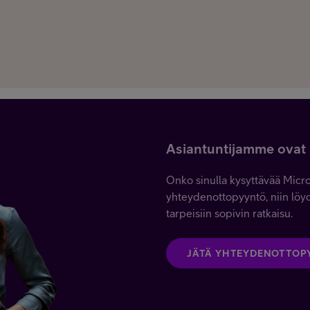
Asiantuntijamme ovat
Onko sinulla kysyttävää Micro
yhteydenottopyyntö, niin löy
tarpeisiin sopivin ratkaisu.
JÄTÄ YHTEYDENOTTOP