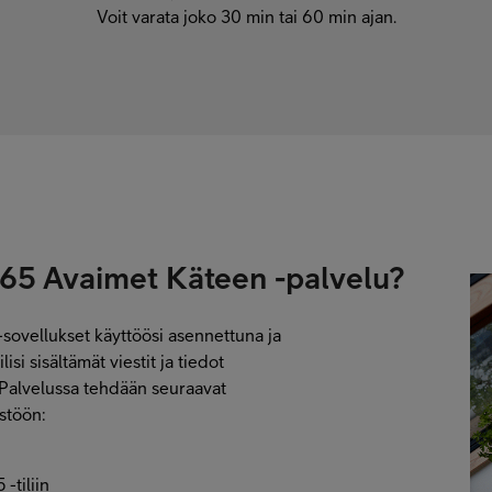
Voit varata joko 30 min tai 60 min ajan.
365 Avaimet Käteen -palvelu?
-sovellukset käyttöösi asennettuna ja
si sisältämät viestit ja tiedot
 Palvelussa tehdään seuraavat
istöön:
-tiliin