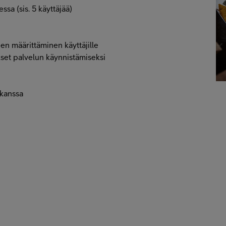
ssa (sis. 5 käyttäjää)
ien määrittäminen käyttäjille
ukset palvelun käynnistämiseksi
 kanssa