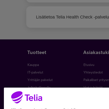
Lisätietoa Telia Health Check -palvelu
Tuotteet
Asiakastuk
Kauppa
Etusivu
IT-palvelut
Yhteystiedot
Yrittäjän palvelut
Paikalliset yritys
Julkishallinnolle
Viat ja häiriöt
Wholesale
Laskut ja maksa
Business
Asiakkuuden hall