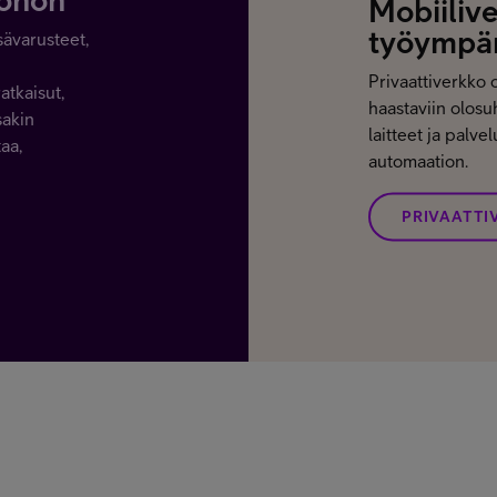
Mobiilive
työympär
sävarusteet,
Privaattiverkko 
atkaisut,
haastaviin olosuh
sakin
laitteet ja palvel
aa,
automaation.
PRIVAATTI