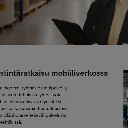
stintäratkaisu mobiiliverkossa
va moderni ryhmäviestintäpalvelu,
 ja tukee tehokasta yhteistyötä
eviestinnän lisäksi myös teksti-,
ue- tai taajuusrajoitteita. Joustava
n ylläpitotarve tekevät palvelusta
-tehtävissä.