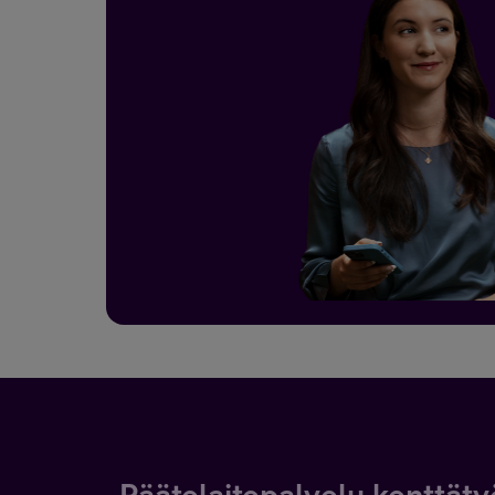
Päätelaitepalvelu kenttät