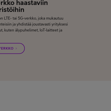
rkko haastaviin
istöihin
on LTE- tai 5G-verkko, joka mukautuu
teisiin ja yhdistää joustavasti yrityksesi
ut, kuten älypuhelimet, IoT‑laitteet ja
VERKKO