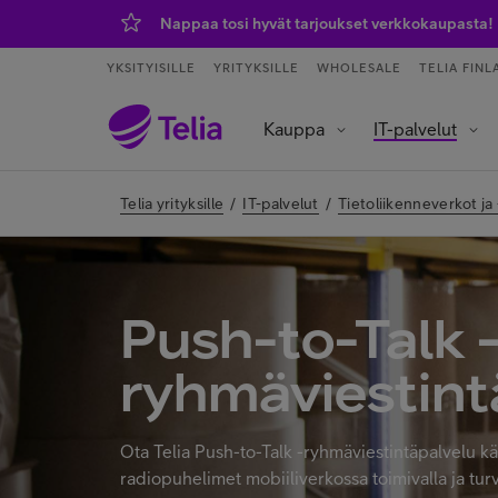
Nappaa tosi hyvät tarjoukset verkkokaupasta!
YKSITYISILLE
YRITYKSILLE
WHOLESALE
TELIA FINL
Kauppa
IT-palvelut
Tietoliikenneverkot ja yhteydet
Asiakaspalvelu ja puhelinvaihde
Data- ja tekoälypalvelut
IoT – esineiden internet
Telia yrityksille
/
IT-palvelut
/
Tietoliikenneverkot ja
Push-to-Talk 
ryhmäviestint
Ota Telia Push-to-Talk -ryhmäviestintäpalvelu kä
radiopuhelimet mobiiliverkossa toimivalla ja turval