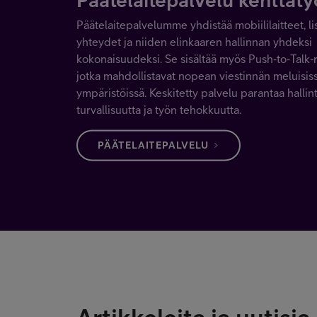
Päätelaitepalvelumme yhdistää mobiililaitteet, li
yhteydet ja niiden elinkaaren hallinnan yhdeksi
kokonaisuudeksi. Se sisältää myös Push‑to‑Talk‑r
jotka mahdollistavat nopean viestinnän meluisis
ympäristöissä. Keskitetty palvelu parantaa hallint
turvallisuutta ja työn tehokkuutta.
PÄÄTELAITEPALVELU