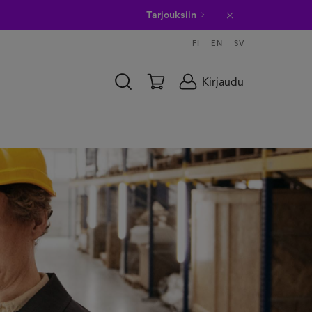
Tarjouksiin
FI
EN
SV
Kirjaudu