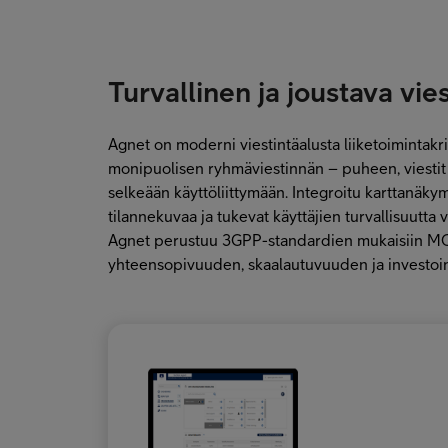
Turvallinen ja joustava vie
Agnet on moderni viestintäalusta liiketoimintakr
monipuolisen ryhmäviestinnän – puheen, viestit 
selkeään käyttöliittymään. Integroitu karttanäky
tilannekuvaa ja tukevat käyttäjien turvallisuutta 
Agnet perustuu 3GPP-standardien mukaisiin MCX
yhteensopivuuden, skaalautuvuuden ja investoin