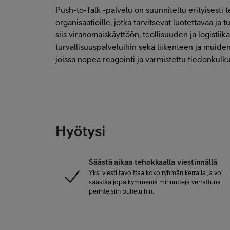
Push-to-Talk -palvelu on suunniteltu erityisesti 
organisaatioille, jotka tarvitsevat luotettavaa ja 
siis viranomaiskäyttöön, teollisuuden ja logistii
turvallisuuspalveluihin sekä liikenteen ja muiden 
joissa nopea reagointi ja varmistettu tiedonkulk
Hyötysi
Säästä aikaa tehokkaalla viestinnällä
Yksi viesti tavoittaa koko ryhmän kerralla ja voi
säästää jopa kymmeniä minuutteja verrattuna
perinteisiin puheluihin.