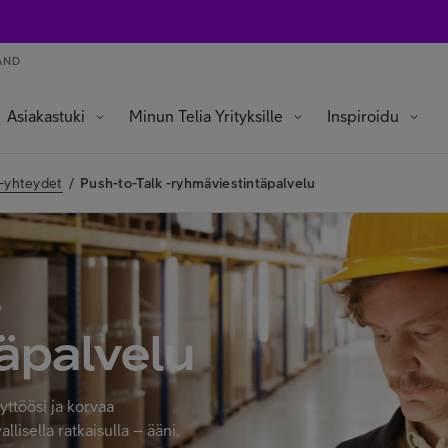
AND
Asiakastuki
Minun Telia Yrityksille
Inspiroidu
 -yhteydet
/
Push-to-Talk -ryhmäviestintäpalvelu
-
äpalvelu
yttöösi ja korvaa
lisella ratkaisulla – ääni,