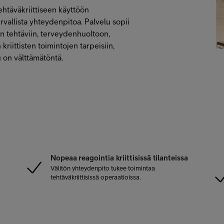
tehtäväkriittiseen käyttöön
turvallista yhteydenpitoa. Palvelu sopii
kan tehtäviin, terveydenhuoltoon,
kriittisten toimintojen tarpeisiin,
u on välttämätöntä.
Nopeaa reagointia kriittisissä tilanteissa
Välitön yhteydenpito tukee toimintaa
tehtäväkriittisissä operaatioissa.