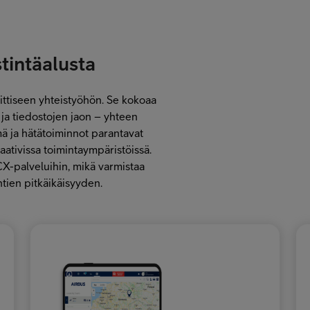
stintäalusta
iittiseen yhteistyöhön. Se kokoaa
ja tiedostojen jaon – yhteen
mä ja hätätoiminnot parantavat
vaativissa toimintaympäristöissä.
-palveluihin, mikä varmistaa
tien pitkäikäisyyden.