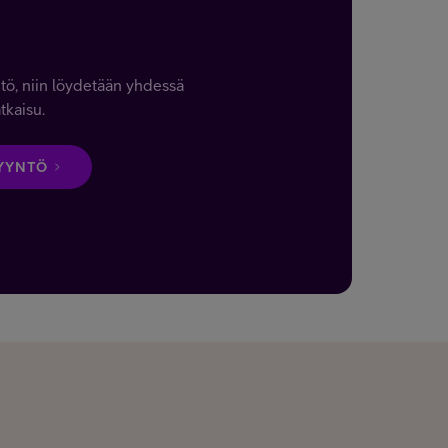
tö, niin löydetään yhdessä
tkaisu.
YYNTÖ