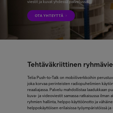
viestit ja kuvat yhdessä palvelussa.
OTA YHTEYTTÄ
Tehtäväkriittinen ryhmävie
Telia Push-to-Talk on mobiiliverkkoihin perustu
joka korvaa perinteisten radiopuhelimien käytön
reaaliajassa. Palvelu mahdollistaa laadukkaan puh
kuva- ja videoviestit samassa ratkaisussa ilman al
ryhmien hallinta, helppo käyttöönotto ja vähäine
helppokäyttöisen erilaisissa työympäristöissä ja 