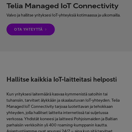
Telia Managed IoT Connectivity
Minun Telia Yrityksille
Valvo ja hallitse yrityksesi IoT-yhteyksiä kotimaassa ja ulkomailla.
Inspiroidu
OTA YHTEYTTÄ
FI
EN
SV
Hallitse kaikkia IoT-laitteitasi helposti
Kun yrityksesi laitemäärä kasvaa kymmenistä satoihin tai
tuhansiin, tarvitset älykkään ja skaalautuvan IoT-yhteyden. Telia
Managed IoT Connectivity tarjoaa luotettavan ja tehokkaan
yhteyden, jolla hallitset laitteita internetissä tai suljetussa
verkossa.
Yhdistät koneesi ja laitteesi Pohjoismaiden ja Baltian
parhaisiin verkkoihin yli 400 roaming-kumppanin kautta.
Asiantuntijamme ovat apunasi 24/7 – aina kun sitä tarvitset.