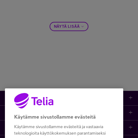
NÄYTÄ LISÄÄ
Tuotteet
Asiakastuki
Kauppa
Käytämme sivustollamme evästeitä
Käytämme sivustollamme evästeitä ja vastaavia
Opi ja inspiroidu
Etusivu
IT-palvelut
teknologioita käyttökokemuksen parantamiseksi