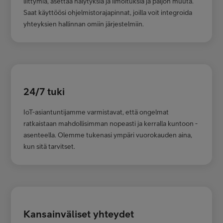
liittymiä, asettaa hälytyksiä ja ilmoituksia ja paljon muuta.
Saat käyttöösi ohjelmistorajapinnat, joilla voit integroida
yhteyksien hallinnan omiin järjestelmiin.
24/7 tuki
IoT-asiantuntijamme varmistavat, että ongelmat
ratkaistaan mahdollisimman nopeasti ja kerralla kuntoon -
asenteella. Olemme tukenasi ympäri vuorokauden aina,
kun sitä tarvitset.
Kansainväliset yhteydet