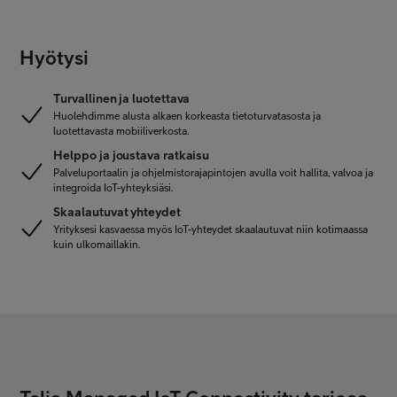
Hyötysi
Turvallinen ja luotettava
Huolehdimme alusta alkaen korkeasta tietoturvatasosta ja
luotettavasta mobiiliverkosta.
Helppo ja joustava ratkaisu
Palveluportaalin ja ohjelmistorajapintojen avulla voit hallita, valvoa ja
integroida IoT-yhteyksiäsi.
Skaalautuvat yhteydet
Yrityksesi kasvaessa myös IoT-yhteydet skaalautuvat niin kotimaassa
kuin ulkomaillakin.