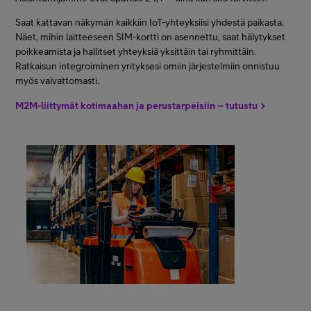
Saat kattavan näkymän kaikkiin IoT-yhteyksiisi yhdestä paikasta.
Näet, mihin laitteeseen SIM-kortti on asennettu, saat hälytykset
poikkeamista ja hallitset yhteyksiä yksittäin tai ryhmittäin.
Ratkaisun integroiminen yrityksesi omiin järjestelmiin onnistuu
myös vaivattomasti.
M2M-liittymät kotimaahan ja perustarpeisiin – tutustu