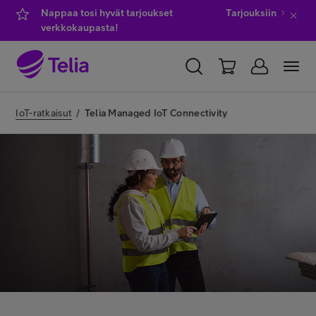
Nappaa tosi hyvät tarjoukset
Tarjouksiin
verkkokaupasta!
YKSITYISILLE
YRITYKSILLE
WHOLESALE
IoT-ratkaisut
/
Telia Managed IoT Connectivity
TELIA FINLAND
Kauppa
IT-palvelut
Asiakastuki