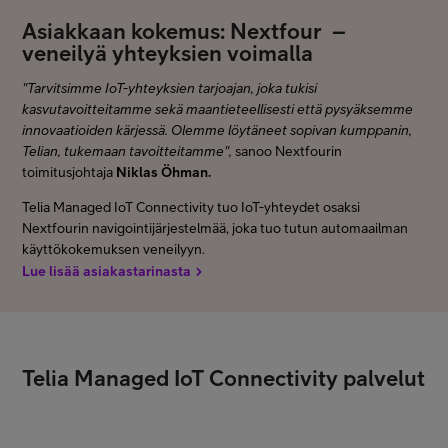
Asiakkaan kokemus: Nextfour –
veneilyä yhteyksien voimalla
"Tarvitsimme IoT-yhteyksien tarjoajan, joka tukisi
kasvutavoitteitamme sekä maantieteellisesti että pysyäksemme
innovaatioiden kärjessä. Olemme löytäneet sopivan kumppanin,
Telian, tukemaan tavoitteitamme",
sanoo Nextfourin
toimitusjohtaja
Niklas Öhman.
Telia Managed IoT Connectivity tuo IoT-yhteydet osaksi
Nextfourin navigointijärjestelmää, joka tuo tutun automaailman
käyttökokemuksen veneilyyn.
Lue lisää asiakastarinasta
Telia Managed IoT Connectivity palvelut