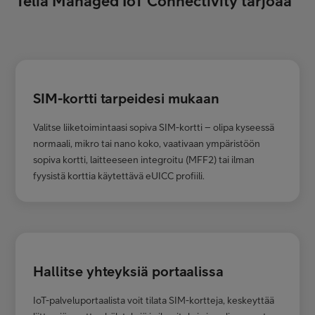
Telia Managed IoT Connectivity tarjoaa
SIM-kortti tarpeidesi mukaan
Valitse liiketoimintaasi sopiva SIM-kortti – olipa kyseessä
normaali, mikro tai nano koko, vaativaan ympäristöön
sopiva kortti, laitteeseen integroitu (MFF2) tai ilman
fyysistä korttia käytettävä eUICC profiili.
Hallitse yhteyksiä portaalissa
IoT-palveluportaalista voit tilata SIM-kortteja, keskeyttää