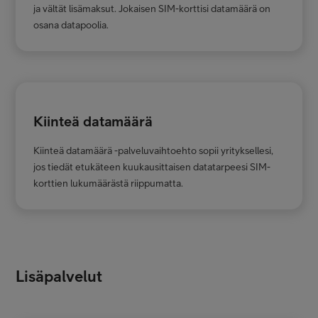
ja vältät lisämaksut. Jokaisen SIM-korttisi datamäärä on
osana datapoolia.
Kiinteä datamäärä
Kiinteä datamäärä -palveluvaihtoehto sopii yrityksellesi,
jos tiedät etukäteen kuukausittaisen datatarpeesi SIM-
korttien lukumäärästä riippumatta.
Lisäpalvelut