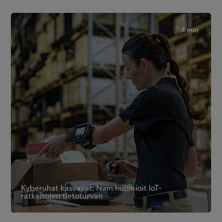
4 min
Kyberuhat kasvavat: Näin huomioit IoT-
ratkaisujen tietoturvan