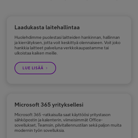
Laadukasta laitehallintaa
Huolehdimme puolestasi laitteiden hankinnan, hallinnan
ja kierrätyksen, jotta voit keskittyä olennaiseen. Voit joko
hankkia laitteet palveluna verkkokaupastamme tai
ulkoistaa kaiken meille.
LUE LISÄÄ
Microsoft 365 yrityksellesi
Microsoft 365 -ratkaisulla saat käyttöösi yritystason
sähköpostin ja kalenterin, viimeisimmät Office-
sovellukset, Teamsin, pilvitallennustilan sekä paljon muita
modernin työn sovelluksia.