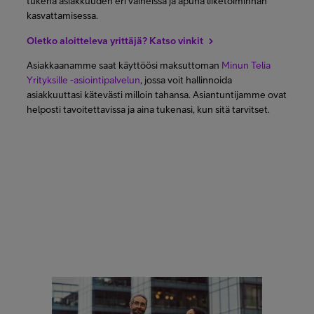
tukena asiakkuuden eri vaiheissa ja apuna liiketoiminnan
kasvattamisessa.
Oletko aloitteleva yrittäjä?
Katso vinkit
Asiakkaanamme saat käyttöösi maksuttoman
Minun Telia
Yrityksille -asiointipalvelun
, jossa voit hallinnoida
asiakkuuttasi kätevästi milloin tahansa. Asiantuntijamme ovat
helposti tavoitettavissa ja aina tukenasi, kun sitä tarvitset.