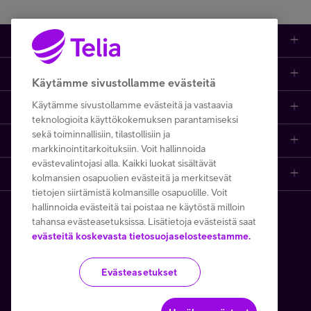
Tuotteet
Asiakastuki
Kauppa
Käytämme sivustollamme evästeitä
Käytämme sivustollamme evästeitä ja vastaavia
Opi ja inspiroidu
Etusivu
IT-palvelut
teknologioita käyttökokemuksen parantamiseksi
sekä toiminnallisiin, tilastollisiin ja
Telia
Kaikki sisällöt
Yhteystiedot
Yrittäjän palvelut
markkinointitarkoituksiin. Voit hallinnoida
evästevalintojasi alla. Kaikki luokat sisältävät
Telia Finland
Telia
Artikkelit
Paikalliset yritysmyyjät
Julkishallinnolle
kolmansien osapuolien evästeitä ja merkitsevät
tietojen siirtämistä kolmansille osapuolille. Voit
hallinnoida evästeitä tai poistaa ne käytöstä milloin
Telia yrityksenä
Telia Cygate
Referenssit
Viat ja häiriöt
Wholesale
tahansa evästeasetuksissa. Lisätietoja evästeistä saat
Copyright Telia Company 2026
evästeitä koskevasta tietosuojaselosteestamme.
Vastuullisuus
Asiakasvinkit
Laskut ja maksaminen
Business
Kaikki hinnat ALV 0 %
Evästeasetukset
Turvaverkko
Webinaarit ja koulutukset
Asiakkuuden hallinta
5G yrityksille
Tietosuoja ja -turva
Käyttöehdot
Evästeiden käyttö
Töissä Telialla