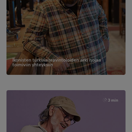
Ikonisten turkulaisravintoloiden arki nojaa
toimiviin yhteyksiin
3 min