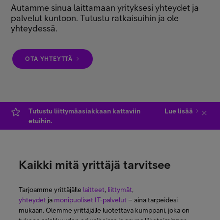
Autamme sinua laittamaan yrityksesi yhteydet ja
Minun Telia Yrityksille
palvelut kuntoon. Tutustu ratkaisuihin ja ole
yhteydessä.
Inspiroidu
OTA YHTEYTTÄ
FI
EN
SV
Tutustu liittymäasiakkaan kattaviin
Lue lisää
etuihin.
Kaikki mitä yrittäjä tarvitsee
Tarjoamme yrittäjälle
laitteet
,
liittymät
,
yhteydet
ja
monipuoliset IT-palvelut
– aina tarpeidesi
mukaan. Olemme yrittäjälle luotettava kumppani, joka on