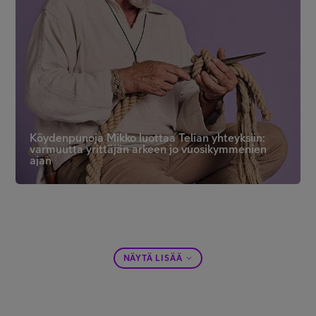
Köydenpunoja Mikko luottaa Telian yhteyksiin:
varmuutta yrittäjän arkeen jo vuosikymmenien
ajan
NÄYTÄ LISÄÄ