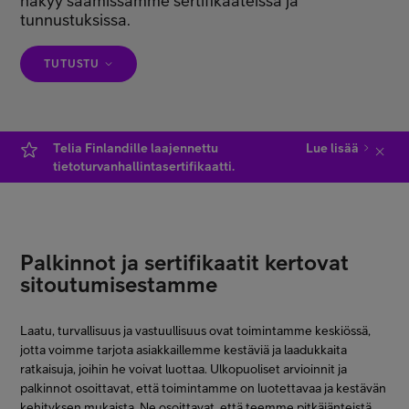
näkyy saamissamme sertifikaateissa ja
tunnustuksissa.
FI
SV
EN
TUTUSTU
Telia Finlandille laajennettu
Lue lisää
tietoturvanhallintasertifikaatti.
Palkinnot ja sertifikaatit kertovat
sitoutumisestamme
Laatu, turvallisuus ja vastuullisuus ovat toimintamme keskiössä,
jotta voimme tarjota asiakkaillemme kestäviä ja laadukkaita
ratkaisuja, joihin he voivat luottaa. Ulkopuoliset arvioinnit ja
palkinnot osoittavat, että toimintamme on luotettavaa ja kestävän
kehityksen mukaista. Ne osoittavat, että teemme pitkäjänteistä