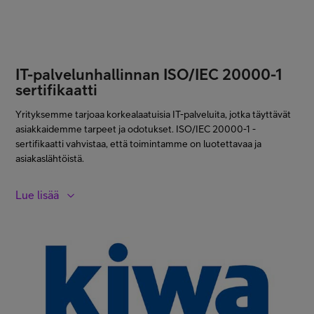
minimoimaan onnettomuuksien, työperäisten sairauksien ja
muiden turvallisuusriskien todennäköisyyden ja vakavuuden.
Työterveys- ja -turvallisuustoimintamme perustuu
järjestelmälliseen toimintatapaan, joka on osa päivittäistä
IT-palvelunhallinnan ISO/IEC 20000-1
toimintaamme. Esihenkilöiden vastuulla on näyttää hyvää
sertifikaatti
esimerkkiä terveyteen ja turvallisuuteen liittyvässä toiminnassa ja
kertoa työntekijöille, miten tämä vaikuttaa heidän ja vierailijoiden
Yrityksemme tarjoaa korkealaatuisia IT-palveluita, jotka täyttävät
hyvinvointiin sekä liiketoiminnan kannattavuuteen.
asiakkaidemme tarpeet ja odotukset. ISO/IEC 20000-1 -
sertifikaatti vahvistaa, että toimintamme on luotettavaa ja
asiakaslähtöistä.
Lue lisää
Telia Finlandin IT-palvelunhallinnan ISO/IEC 20000-1 sertifikaatti
kattaa yrityksille toimitettavat Service Desk -palvelut ja