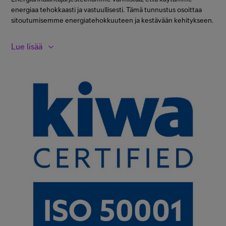
asiakkaillemme.
energiaa tehokkaasti ja vastuullisesti. Tämä tunnustus osoittaa
sitoutumisemme energiatehokkuuteen ja kestävään kehitykseen.
Lue lisää
Telia Finlandilla on energianhallinnan ISO 50001 sertifikaatti, joka
kattaa Telia Finland Oyj:n toiminnot, Telia Towers Finland Oy:n,
Telia Rooftop Oy:n toiminnot ja Telia Cygate Oy:n toiminnot.
Sertifikaatin kuvaus
Energianhallintajärjestelmä (ISO 50001) on energiatehokkuuden
johtamisjärjestelmä, joka auttaa yritystä parantamaan
energiatehokkuuttaan ja vähentämään energiankulutusta sekä
kustannuksia. Se tarjoaa systemaattisen menettelyn jatkuvaan
parantamiseen.