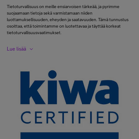
merkittävässä roolissa.
Tietoturvallisuus on meille ensiarvoisen tärkeää, ja pyrimme
suojaamaan tietoja sekä varmistamaan niiden
luottamuksellisuuden, eheyden ja saatavuuden. Tämä tunnustus
osoittaa, että toimintamme on luotettavaa ja täyttää korkeat
tietoturvallisuusvaatimukset.
Lue lisää
Telia Finlandin tietoturvanhallinnan sertifikaatti kattaa Telia
Finland Oyj:n toiminnot, joilla hallitaan ja tuotetaan sähköisiä
viestintäpalveluita, IT- ja laitepalveluita ja luottamuspalveluita sekä
näihin liitännäisiä palveluita yritysasiakkaille. Lisäksi Telia Finlandilla
on tietoturvanhallinnan sertifikaatti Colocation-palvelun
tuottamiselle Telia Helsinki Data Centeristä. Myös Telia Cygatella
on oma tietoturvanhallinnan sertifikaattinsa, kattaen toiminnot,
joilla Telia Cygate tuottaa tietoturva-, verkko-, pilvi- ja