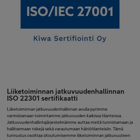
konesalipalveluita.
Sertifikaatin kuvaus
ISO/IEC 27001 on kansainvälinen tietoturvallisuuden
hallintajärjestelmästandardi. Se asettaa vaatimukset organisaation
tietoihin kohdistuvien riskien tunnistamiseen ja hallintaan.
Tietoturvallisuuden hallintajärjestelmä koostuu
toimintaperiaatteista, menettelytavoista, ohjeista ja niihin
liittyvistä toiminnoista, joita organisaatio hallinnoi suojatakseen
tieto-omaisuuttaan.
Liiketoiminnan jatkuvuudenhallinnan
ISO 22301 sertifikaatti
Liiketoiminnan jatkuvuudenhallinnan avulla pyrimme
varmistamaan toimintamme jatkuvuuden kaikissa tilanteissa.
Jatkuvuudenhallintajärjestelmämme auttaa meitä tunnistamaan ja
hallitsemaan riskejä sekä varautumaan häiriötilanteisiin. Tämä
tunnustus osoittaa sitoutumisemme liiketoiminnan jatkuvuuteen