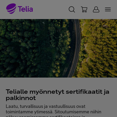
YKSITYISILLE
YRITYKSILLE
WHOLESALE
TELIA FINLAND
Telia yrityksenä
Vastuullisuus
Töissä Telialla
Telialle myönnetyt sertifikaatit ja
palkinnot
Laatu, turvallisuus ja vastuullisuus ovat
Medialle
toimintamme ytimessä. Sitoutumisemme niihin