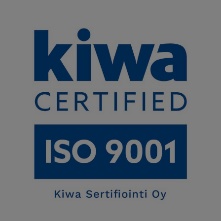
Telia Finlandilla on laadunhallinnan sertifikaatti, joka kattaa Telia
Finland Oyj:n toiminnot, joilla tuotetaan
telekommunikaatiopalveluita ja -tuotteita sekä verkkoyhteyksiä
yritysasiakkaille, Telia Towers Finland Oy:n ja Telia Rooftop Oy:n
toiminnot, sekä lisäksi Telia Cygate Oy:n toiminnot, joilla
tuotetaan tietoturva-, verkko-, pilvi- ja konesalipalveluita.
Sertifikaatin kuvaus
ISO 9001 on kansainvälinen standardi, joka määrittelee
vaatimukset organisaation laadunhallintajärjestelmälle. Se on
tunnetuin työkalu laadunhallintajärjestelmän rakentamiseen ja
kehittämiseen. Standardin avulla lisätään luottamusta tuotteiden
ja palveluiden laatuun sekä varmistetaan asiakkaiden odotusten
täyttyminen. Laadunhallintajärjestelmän prosessit tuottavat
laadukkaita palveluita ja tuotteita, mikä ylläpitää
asiakastyytyväisyyttä.