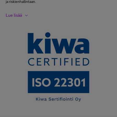
ja riskienhallintaan.
Lue lisää
Telia Finlandilla on liiketoiminnan jatkuvuudenhallinnan
sertifikaatti Colocation-palvelun tuottamiselle Telia Helsinki Data
Centeristä.
Sertifikaatin kuvaus
Liiketoiminnan jatkuvuudenhallinnan standardi ISO 22301 on
kansainvälinen standardi, joka määrittelee vaatimukset
liiketoiminnan jatkuvuuden hallintajärjestelmälle. Se auttaa
organisaatioita suunnittelemaan, toteuttamaan, ylläpitämään ja
parantamaan järjestelmää, joka suojaa toimintoja ja palveluita
häiriötilanteissa. Standardi parantaa organisaation kykyä tunnistaa
riskejä, valmistautua hätätilanteisiin ja nopeuttaa toipumista.