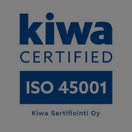
Telia Finlandilla on työterveyden- ja työturvallisuudenhallinnan
ISO 45001 sertifikaatti, joka kattaa Telia Finland Oyj:n toiminnot,
Telia Towers Finland Oy:n, Telia Rooftop Oy:n toiminnot ja Telia
Cygate Oy:n toiminnot
Sertifikaatin kuvaus
ISO 45001 on maailmanlaajuinen standardi, joka asettaa
vähimmäisvaatimukset työntekijöiden suojelulle ja hyvinvoinnille.
Sen tavoitteena on parantaa työntekijöiden terveyttä ja
turvallisuutta, vähentää työpaikkojen riskejä sekä luoda
terveellisempiä ja turvallisempia työolosuhteita.
ISO 45001 -sertifikaatin avulla tavoitteemme on tarjota
turvallinen ja terveellinen työpaikka ja parantaa sitä jatkuvasti.
Tämä saavutetaan varmistamalla työympäristön ja -prosessien
turvallisuus, ennaltaehkäisemällä terveyden heikentymistä ja
tukemalla terveyttä ja hyvinvointia edistäviä toimia. Pyrimme