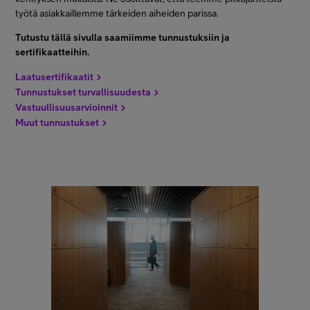
työtä asiakkaillemme tärkeiden aiheiden parissa.
Tutustu tällä sivulla saamiimme tunnustuksiin ja
sertifikaatteihin.
Laatusertifikaatit
Tunnustukset turvallisuudesta
Vastuullisuusarvioinnit
Muut tunnustukset