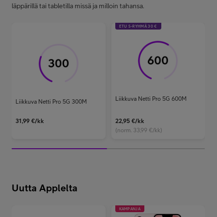
läppärillä tai tabletilla missä ja milloin tahansa.
ETU S-RYHMÄ 30 €
Liikkuva Netti Pro 5G 600M
Liikkuva Netti Pro 5G 300M
31,99
€/kk
22,95
€/kk
(norm. 33,99 €/kk)
Uutta Applelta
KAMPANJA