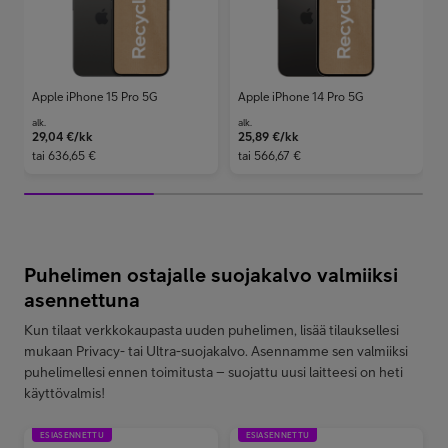
Apple iPhone 15 Pro 5G
Apple iPhone 14 Pro 5G
alk.
alk.
a
29,04
€/kk
25,89
€/kk
tai
636,65 €
tai
566,67 €
t
Puhelimen ostajalle suojakalvo valmiiksi
asennettuna
Kun tilaat verkkokaupasta uuden puhelimen, lisää tilauksellesi
mukaan Privacy- tai Ultra-suojakalvo. Asennamme sen valmiiksi
puhelimellesi ennen toimitusta – suojattu uusi laitteesi on heti
käyttövalmis!
ESIASENNETTU
ESIASENNETTU