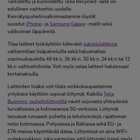
Tarkistettu ja kunnostettu Telia Recycled -laite on
edullinen vaihtoehto uudelle.
Kierrätyspuhelinvalkoimastamme löydät
suositut
iPhone
- ja
Samsung Galaxy
-mallit sekä
valikoiman läppäreitä.
Tilaa laitteet työkäyttöön kätevästi
palvelulaitteina
valitsemillasi lisäpalveluilla sekä haluamallasi
sopimuskaudella 48 kk:n, 36 kk:n, 30 kk:n, 24 kk:n tai 12
kk:n vaihtoehdoista. Voit myös ostaa laitteet halutessasi
kertamaksulla.
Laitteiden lisäksi voit tilata verkkokaupastamme
yrityksesi käyttöön sopivat liittymät. Kaikilla
Telia
Business -puhelinliittymillä
nautit sujuvasta yhteydestä
turvallisessa ja kotimaisessa 5G-verkossa. Liittymät
tarjoavat runsaasti puhetta ja tekstiviestejä, rajattoman
netin kotimaassa, Pohjolassa ja Baltiassa sekä EU- ja
ETA-maissa käytettävää dataa. Liittymissä on aina WiFi-
puhekyvykkyys, joka varmistaa, että liittymäsi toimii myös