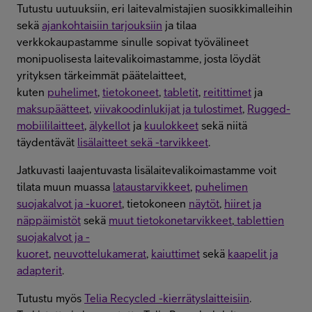
Tutustu uutuuksiin, eri laitevalmistajien suosikkimalleihin
sekä
ajankohtaisiin tarjouksiin
ja tilaa
verkkokaupastamme sinulle sopivat työvälineet
monipuolisesta laitevalikoimastamme, josta löydät
yrityksen tärkeimmät päätelaitteet,
kuten
puhelimet
,
tietokoneet
,
tabletit
,
reitittimet
ja
maksupäätteet
,
viivakoodinlukijat ja tulostimet
,
Rugged-
mobiililaitteet
,
älykellot
ja
kuulokkeet
sekä niitä
täydentävät
lisälaitteet sekä -tarvikkeet
.
Jatkuvasti laajentuvasta lisälaitevalikoimastamme voit
tilata muun muassa
lataustarvikkeet
,
puhelimen
suojakalvot ja -kuoret
, tietokoneen
näytöt
,
hiiret ja
näppäimistöt
sekä
muut tietokonetarvikkeet
,
tablettien
suojakalvot ja -
kuoret
,
neuvottelukamerat
,
kaiuttimet
sekä
kaapelit ja
adapterit
.
Tutustu myös
Telia Recycled -kierrätyslaitteisiin
.