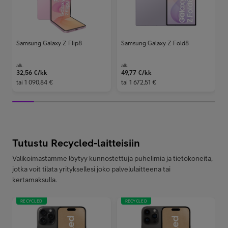
Samsung Galaxy Z Flip8
Samsung Galaxy Z Fold8
alk.
alk.
a
32,56
€/kk
49,77
€/kk
tai
1 090,84 €
tai
1 672,51 €
t
Tutustu Recycled-laitteisiin
Valikoimastamme löytyy kunnostettuja puhelimia ja tietokoneita,
jotka voit tilata yrityksellesi joko palvelulaitteena tai
kertamaksulla.
RECYCLED
RECYCLED