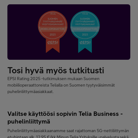
EPSI Rating 2025 -tutkimuksen mukaan Suomen
mobiilioperaattoreista Telialla on Suomen tyytyväisimmät
puhelinliittymäasiakkaat.
Valitse käyttöösi sopivin Telia Business -
puhelinliittymä
Puhelinliittymäasiakkaanamme saat rajattoman 5G-nettiliittymän
etuhintaan alk. 12,95 €/kk Minun Telia Yrityksille -palvelusta sekä