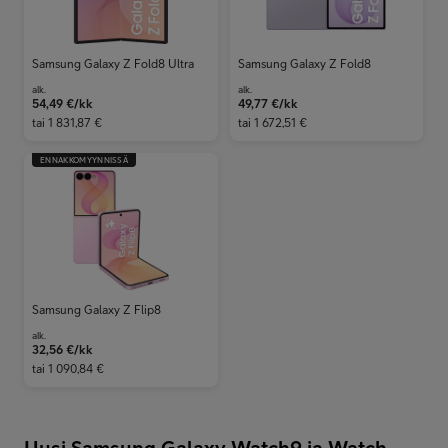
Samsung Galaxy Z Fold8 Ultra
Samsung Galaxy Z Fold8
alk.
alk.
54,49
€/kk
49,77
€/kk
tai
1 831,87 €
tai
1 672,51 €
ENNAKKOMYYNNISSÄ
Samsung Galaxy Z Flip8
alk.
32,56
€/kk
tai
1 090,84 €
Uusi Samsung Galaxy Watch9 ja Watch