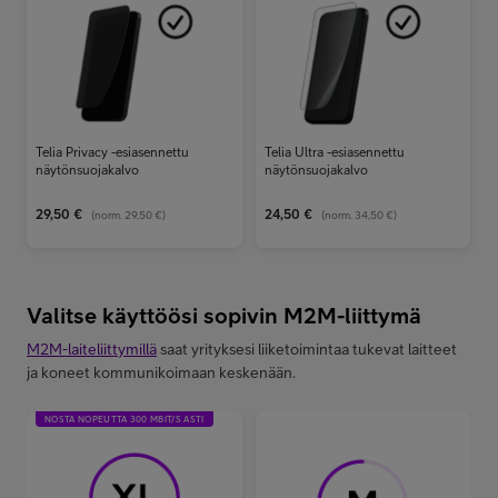
Telia Privacy -esiasennettu
Telia Ultra -esiasennettu
näytönsuojakalvo
näytönsuojakalvo
29,50
€
24,50
€
(norm.
29,50 €
)
(norm.
34,50 €
)
Valitse käyttöösi sopivin M2M-liittymä
M2M-laiteliittymillä
saat yrityksesi liiketoimintaa tukevat laitteet
ja koneet kommunikoimaan keskenään.
NOSTA NOPEUTTA 300 MBIT/S ASTI