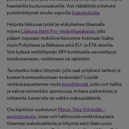
haastavilla kuuluvuusalueilla. Voit räätälöidä yrityksesi
puhelinliittymät sinulle sopivilla
lisäpalveluilla
.
Helpota liikkuvaa työtä tai etätyöarkea tilaamalla
nopea
Liikkuva Netti Pro -mobiililaajakaista
, jolla
pääset nopeaan mobiiliverkkoomme kotimaan lisäksi
myös Pohjolassa ja Baltiassa sekä EU- ja ETA-alueilla.
Voit kytkeä nettiliittymän SIM-korttituella varustettuun
tietokoneeseen, reitittimeen tai tablettiin.
Tarvitsetko lisäksi liittymän, jolla saat yrityksesi laitteet ja
koneet kommunikoimaan keskenään? Löydät
verkkokaupastamme myös
koneliittymät
, joilla voit hallita
ja valvoa esimerkiksi ajoneuvoja, erilasia paikantimia ja
mittareita, kameroita tai vaikka maksupäätteitä.
Ota käyttöösi uudistunut
Minun Telia Yrityksille -
asiointipalvelu
, jossa voit hallinnoida verkkokaupasta
tilaamiasi palvelulaitteita ja liittymiä sekä tilata uusia