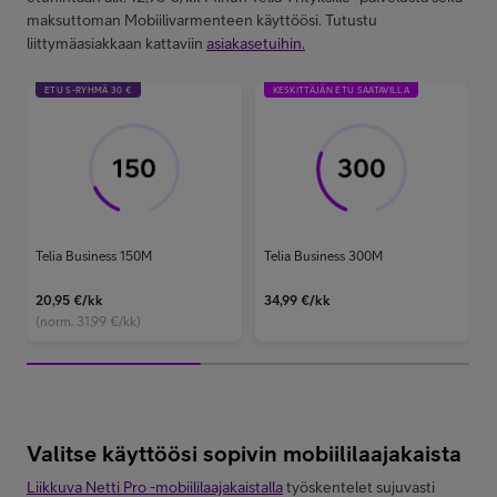
maksuttoman Mobiilivarmenteen käyttöösi. Tutustu
liittymäasiakkaan kattaviin
asiakasetuihin.
ETU S-RYHMÄ 30 €
KESKITTÄJÄN ETU SAATAVILLA
Telia Business 150M
Telia Business 300M
20,95
€/kk
34,99
€/kk
(norm. 31,99 €/kk)
Valitse käyttöösi sopivin mobiililaajakaista
Liikkuva Netti Pro -mobiililaajakaistalla
työskentelet sujuvasti