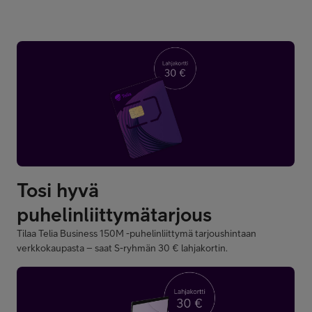
Tilaa Telia Business 150M -puhelinliittymä tarjoushintaan
verkkokaupasta – saat S-ryhmän 30 € lahjakortin.