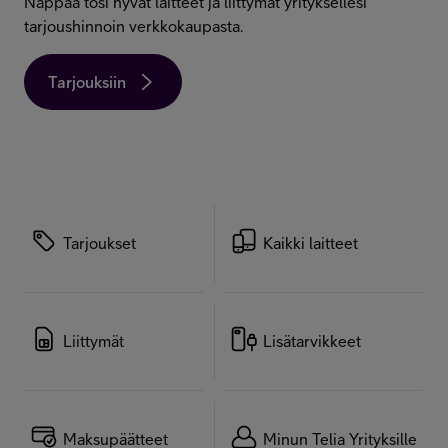
Nappaa tosi hyvät laitteet ja liittymät yrityksellesi
Minun Telia Yrityksille
tarjoushinnoin verkkokaupasta.
Tarjouksiin
Inspiroidu
FI
EN
SV
Tarjoukset
Kaikki laitteet
Liittymät
Lisätarvikkeet
Maksupäätteet
Minun Telia Yrityksille