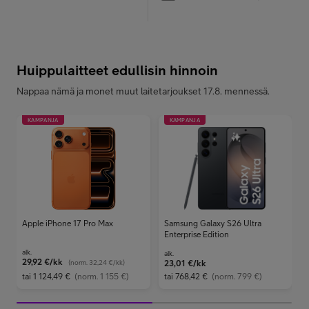
Huippulaitteet edullisin hinnoin
Nappaa nämä ja monet muut laitetarjoukset 17.8. mennessä.
KAMPANJA
KAMPANJA
Apple iPhone 17 Pro Max
Samsung Galaxy S26 Ultra
Enterprise Edition
alk.
alk.
29,92
€/kk
(norm.
32,24 €/kk
)
23,01
€/kk
tai
1 124,49 €
(norm. 1 155 €)
tai
768,42 €
(norm. 799 €)