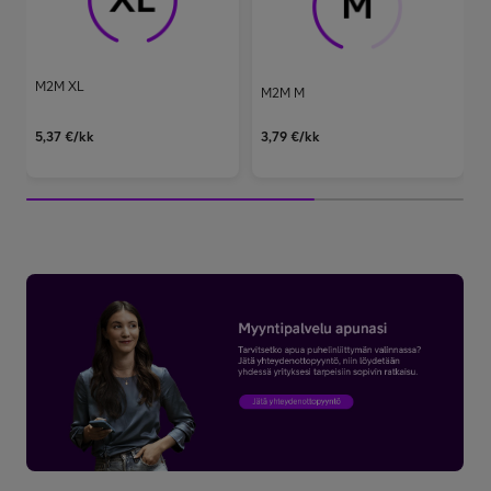
M2M XL
M2M M
5,37
€/kk
3,79
€/kk