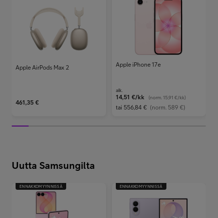
Apple iPhone 17e
Apple AirPods Max 2
alk.
a
14,51
€/kk
(norm.
15,91 €/kk
)
461,35
€
tai
556,84 €
(norm. 589 €)
t
Uutta Samsungilta
ENNAKKOMYYNNISSÄ
ENNAKKOMYYNNISSÄ