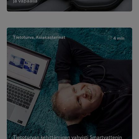
ja vapaalla
Tietoturva, Asiakastarinat
4 min
Tietoturvan kehittäminen vahvisti Smartvattenin