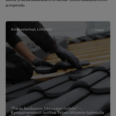
ja inspiroidu.
Asiakastarinat, Liittymät
3 min
”Paras kuuluvuus liikkuvaan työhön” –
Kymppiremontit luottaa Telian liittymiin työmailla