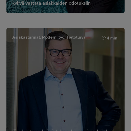
kykyä vastata asiakkaiden odotuksiin
Asiakastarinat, Moderni työ, Tietoturva
4 min