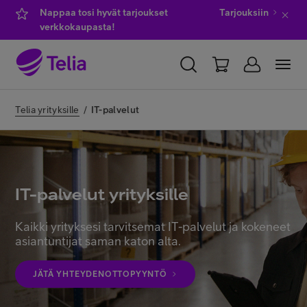
Nappaa tosi hyvät tarjoukset
Tarjouksiin
verkkokaupasta!
YKSITYISILLE
YRITYKSILLE
WHOLESALE
Telia yrityksille
/
IT-palvelut
TELIA FINLAND
Kauppa
IT-palvelut yrityksille
IT-palvelut
Kaikki yrityksesi tarvitsemat IT-palvelut ja kokeneet
asiantuntijat saman katon alta.
Asiakastuki
JÄTÄ YHTEYDENOTTOPYYNTÖ