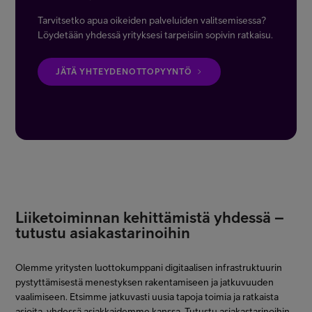
Tarvitsetko apua oikeiden palveluiden valitsemisessa?
Löydetään yhdessä yrityksesi tarpeisiin sopivin ratkaisu.
JÄTÄ YHTEYDENOTTOPYYNTÖ
Liiketoiminnan kehittämistä yhdessä –
tutustu asiakastarinoihin
Olemme yritysten luottokumppani digitaalisen infrastruktuurin
pystyttämisestä menestyksen rakentamiseen ja jatkuvuuden
vaalimiseen. Etsimme jatkuvasti uusia tapoja toimia ja ratkaista
asioita, yhdessä asiakkaidemme kanssa. Tutustu asiakastarinoihin