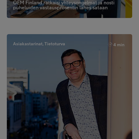
OEM Finland ratkaisi yhteysongelmat ja nosti
puheluiden vastausprosentin lähes sataan
Asiakastarinat, Tietoturva
4 min