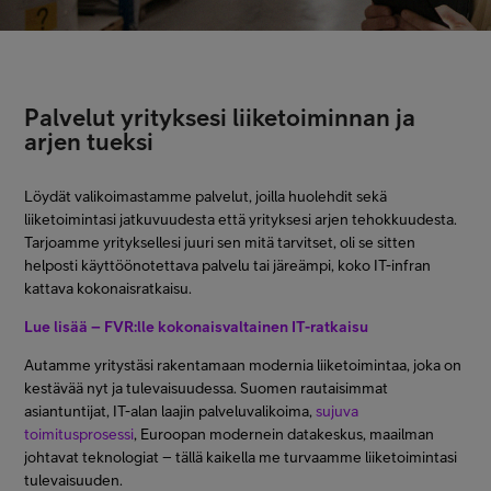
Minun Telia Yrityksille
Inspiroidu
Palvelut yrityksesi liiketoiminnan ja
arjen tueksi
FI
EN
SV
Löydät valikoimastamme palvelut, joilla huolehdit sekä
liiketoimintasi jatkuvuudesta että yrityksesi arjen tehokkuudesta.
Tarjoamme yrityksellesi juuri sen mitä tarvitset, oli se sitten
helposti käyttöönotettava palvelu tai järeämpi, koko IT-infran
kattava kokonaisratkaisu.
Lue lisää – FVR:lle kokonaisvaltainen IT-ratkaisu
Autamme yritystäsi rakentamaan modernia liiketoimintaa, joka on
kestävää nyt ja tulevaisuudessa. Suomen rautaisimmat
asiantuntijat, IT-alan laajin palveluvalikoima,
sujuva
toimitusprosessi
, Euroopan modernein datakeskus, maailman
johtavat teknologiat – tällä kaikella me turvaamme liiketoimintasi
tulevaisuuden.