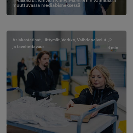
IT-ulkoistus vahvisti Kaleva-konsernin valmiuksia
muuttuvassa mediabisneksessä
Asiakastarinat, Liittymät, Verkko, Vaihdepalvelut
ja tavoitettavuus
4 min