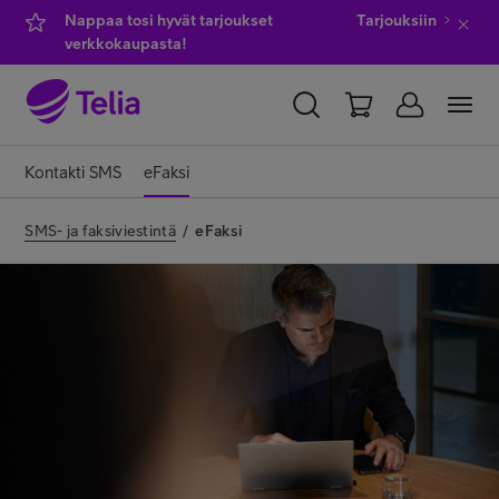
Nappaa tosi hyvät tarjoukset
Tarjouksiin
verkkokaupasta!
YKSITYISILLE
YRITYKSILLE
WHOLESALE
Kontakti SMS
eFaksi
TELIA FINLAND
SMS- ja faksiviestintä
/
eFaksi
Kauppa
IT-palvelut
Asiakastuki