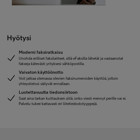
Hyötysi
Moderni faksiratkaisu
Unohda erilliset faksilaitteet, sillä eFaksilla lähetät ja vastaanotat
fakseja kätevästi yrityksesi sähköpostilla.
Vaivaton käyttöönotto
Voit jatkaa olemassa olevien faksinumeroiden käyttöä, jolloin
yhteystietosi säilyvät ennallaan.
Luotettavuutta tiedonsiirtoon
Saat aina tarkan kuittauksen siitä, onko viesti mennyt perille vai ei.
Palvelu tukee kattavasti eri liitetiedostotyyppejä.