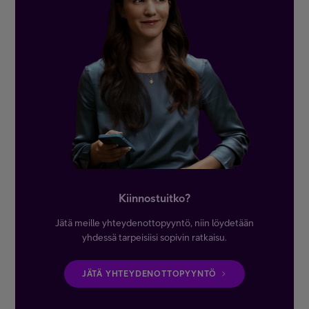
Kiinnostuitko?
Jätä meille yhteydenottopyyntö, niin löydetään
yhdessä tarpeisiisi sopivin ratkaisu.
JÄTÄ YHTEYDENOTTOPYYNTÖ