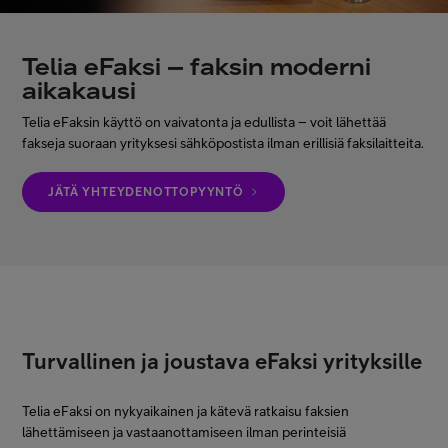
Minun Telia Yrityksille
Telia eFaksi – faksin moderni
aikakausi
Inspiroidu
Telia eFaksin käyttö on vaivatonta ja edullista – voit lähettää
fakseja suoraan yrityksesi sähköpostista ilman erillisiä faksilaitteita.
FI
EN
SV
JÄTÄ YHTEYDENOTTOPYYNTÖ
Turvallinen ja joustava eFaksi yrityksille
Telia eFaksi on nykyaikainen ja kätevä ratkaisu faksien
lähettämiseen ja vastaanottamiseen ilman perinteisiä