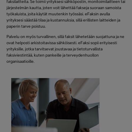
faksilaitteita. Se toimii yrityksesi sähköpostin, monitoimilaitteen tai
järjestelmän kautta, joten voit lähettää fakseja suoraan samoista
työkaluista, joita käytät muutenkin työssäsi. eFaksin avulla
yrityksesi säästää tilaa ja kustannuksia, sillä erillisten laitteiden ja
paperin tarve poistuu.
Palvelu on myös turvallinen, sillä faksit lähetetään suojattuna ja ne
ovat helposti arkistoitavissa sähköisesti. eFaksi sopii erityisesti
yrityksille, jotka tarvitsevat joustavaa ja tietoturvallista
faksiviestintää, kuten pankeille ja terveydenhuollon
organisaatioille.