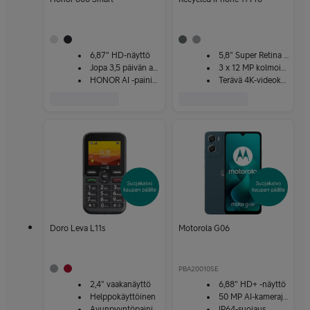
6,87" HD-näyttö
5,8" Super Retina XDR
Jopa 3,5 päivän akun kesto
3 x 12 MP kolmoiskamera
HONOR AI -painike
Terävä 4K-videokuvaus
Doro Leva L11s
Motorola G06
PBA20010SE
2,4" vaakanäyttö
6,88" HD+ -näyttö
Helppokäyttöinen
50 MP AI-kamerajärjestelmä
Avunpyyntöpainike
IP64-suojaus