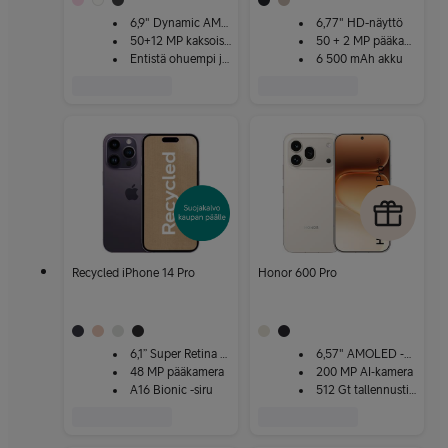
6,9" Dynamic AMOLED
6,77" HD-näyttö
50+12 MP kaksoiskamera
50 + 2 MP pääkamera
Entistä ohuempi ja kevyempi
6 500 mAh akku
Recycled iPhone 14 Pro
Honor 600 Pro
6,1” Super Retina XDR
6,57" AMOLED ‑näyttö
48 MP pääkamera
200 MP AI‑kamera
A16 Bionic -siru
512 Gt tallennustila