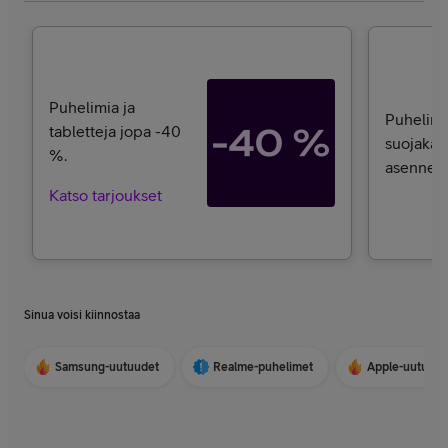
Puhelimia ja
Puhelime
tabletteja jopa -40
suojakal
%.
asennett
Katso tarjoukset
Sinua voisi kiinnostaa
Samsung-uutuudet
Realme-puhelimet
Apple-uutuude