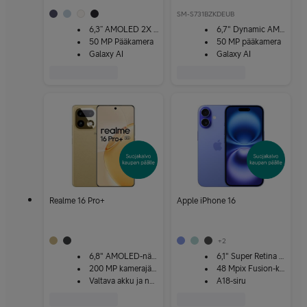
SM-S731BZKDEUB
6,3” AMOLED 2X -näyttö
6,7" Dynamic AMOLED 2X -näyttö
50 MP Pääkamera
50 MP pääkamera
Galaxy AI
Galaxy AI
Realme 16 Pro+
Apple iPhone 16
+
2
6,8" AMOLED-näyttö
6,1" Super Retina XDR
200 MP kamerajärjestelmä
48 Mpix Fusion-kamera
Valtava akku ja nopea lataus
A18-siru