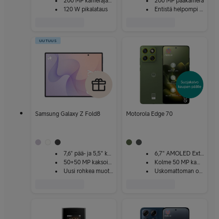
200 MP kamerajärjestelmä
200 MP pääkamera
120 W pikalataus
Entistä helpompi avata
UUTUUS
Samsung Galaxy Z Fold8
Motorola Edge 70
7,6" pää- ja 5,5" kansinäyttö
6,7" AMOLED Extreme -näyttö
50+50 MP kaksoiskamera
Kolme 50 MP kameraa
Uusi rohkea muotoilu
Uskomattoman ohut ja kestävä