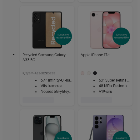
Recycled Samsung Galaxy
Apple iPhone 17e
A33 5G
R/B/SM-A336BZKGEEB
6,4" Infinity-U -näyttö
6,1" Super Retina XDR
Viisi kameraa
48 MPix Fusion-kamera
Nopeat 5G-yhteydet
A19-siru