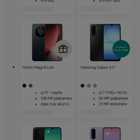
A19-siru
A19 Pro -siru
Honor Magic8 Lite
Samsung Galaxy A17
6,79" -näyttö
6,7" FHD+ 90 Hz -näyttö
108 MP pääkamera
50 MP pääkamera
Jopa 3 pv akun kesto
13 MP etukamera