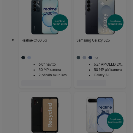
Realme C100 5G
Samsung Galaxy S25
+
2
6,8" näyttö
6,2" AMOLED 2X -näyttö
50 MP kamera
50 MP pääkamera
2 päivän akun kesto
Galaxy AI