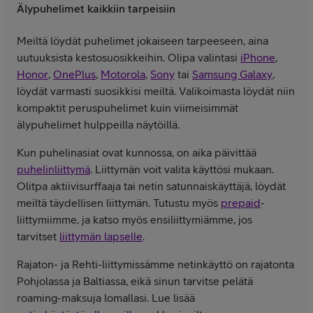
Älypuhelimet kaikkiin tarpeisiin
Meiltä löydät puhelimet jokaiseen tarpeeseen, aina
uutuuksista kestosuosikkeihin. Olipa valintasi
iPhone
,
Honor
,
OnePlus
,
Motorola
,
Sony
tai
Samsung Galaxy
,
löydät varmasti suosikkisi meiltä. Valikoimasta löydät niin
kompaktit peruspuhelimet kuin viimeisimmät
älypuhelimet hulppeilla näytöillä.
Kun puhelinasiat ovat kunnossa, on aika päivittää
puhelinliittymä
. Liittymän voit valita käyttösi mukaan.
Olitpa aktiivisurffaaja tai netin satunnaiskäyttäjä, löydät
meiltä täydellisen liittymän. Tutustu myös
prepaid
-
liittymiimme, ja katso myös ensiliittymiämme, jos
tarvitset
liittymän lapselle
.
Rajaton- ja Rehti-liittymissämme netinkäyttö on rajatonta
Pohjolassa ja Baltiassa, eikä sinun tarvitse pelätä
roaming-maksuja lomallasi. Lue lisää