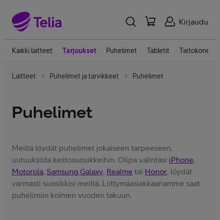
Kirjaudu
Kaikki laitteet
Tarjoukset
Puhelimet
Tabletit
Tietokoneet
Laitteet
Puhelimet ja tarvikkeet
Puhelimet
Puhelimet
Meiltä löydät puhelimet jokaiseen tarpeeseen,
uutuuksista kestosuosikkeihin. Olipa valintasi
iPhone
,
Motorola
,
Samsung Galaxy
,
Realme
tai
Honor
, löydät
varmasti suosikkisi meiltä. Liittymäasiakkaanamme saat
puhelimiin kolmen vuoden takuun.