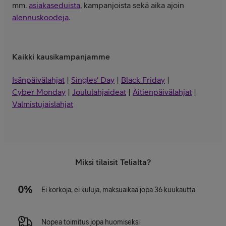
mm.
asiakaseduista
, kampanjoista sekä aika ajoin
alennuskoodeja
.
Kaikki kausikampanjamme
Isänpäivälahjat
|
Singles' Day
|
Black Friday
|
Cyber Monday
|
Joululahjaideat
|
Äitienpäivälahjat
|
Valmistujaislahjat
Miksi tilaisit Telialta?
Ei korkoja, ei kuluja, maksuaikaa jopa 36 kuukautta
Nopea toimitus jopa huomiseksi