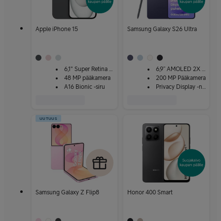
Apple iPhone 15
Samsung Galaxy S26 Ultra
6,1" Super Retina XDR
6,9” AMOLED 2X -näyttö
48 MP pääkamera
200 MP Pääkamera
A16 Bionic -siru
Privacy Display -näyttö
UUTUUS
Samsung Galaxy Z Flip8
Honor 400 Smart