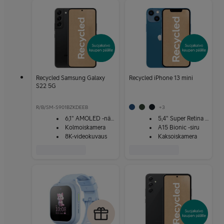
Recycled Samsung Galaxy
Recycled iPhone 13 mini
S22 5G
R/B/SM-S901BZKDEEB
+
3
6,1" AMOLED -näyttö
5,4" Super Retina XDR -näyttö
Kolmoiskamera
A15 Bionic -siru
8K-videokuvaus
Kaksoiskamera