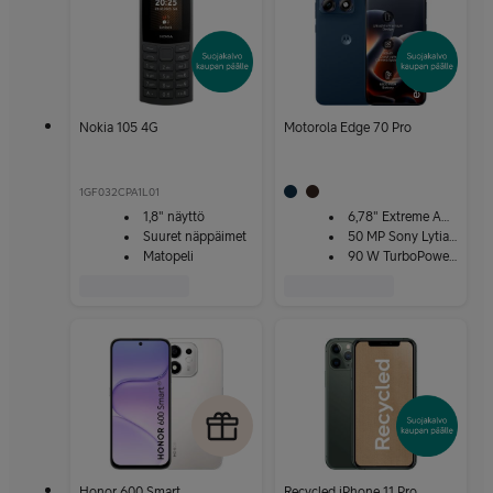
Nokia 105 4G
Motorola Edge 70 Pro
1GF032CPA1L01
1,8" näyttö
6,78" Extreme AMOLED ‑näyttö
Suuret näppäimet
50 MP Sony Lytia 710
Matopeli
90 W TurboPower-lataus
Honor 600 Smart
Recycled iPhone 11 Pro