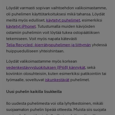
Löydät varmasti sopivan vaihtoehdon valikoimastamme,
oli puhelimen käyttötarkoituksesi mikä tahansa. Löydät
meiltä myös edulliset,
käytetyt puhelimet
, esimerkiksi
käytetyt iPhonet
. Tutustumalla muiden kävijöiden
ostamiin puhelimiin voit löytää tukea ostopäätöksen
tekemiseen. Voit myös napata kätevästi
Telia Recycled -kierrätyspuhelimen ja liittymän
yhdessä
huippuedulliseen yhteishintaan.
Löydät valikoimastamme myös korkean
vedenkestävyysluokituksen (IP68) kännykät
, sekä
koviinkin olosuhteisiin, kuten esimerkiksi patikointiin tai
työmaalle, soveltuvat
iskunkestävät
puhelimet.
Uusi puhelin kaikilla lisukkeilla
Ilo uudesta puhelimesta voi olla lyhytkestoinen, mikäli
suojaamaton puhelin lipeää otteesta. Muista siis suojata