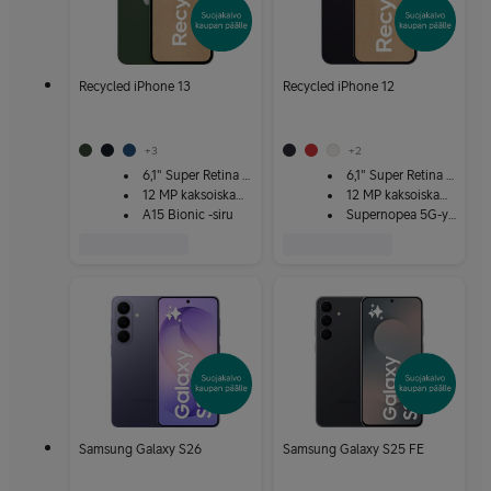
Recycled iPhone 13
Recycled iPhone 12
+
3
+
2
6,1" Super Retina XDR
6,1" Super Retina XDR
12 MP kaksoiskamera
12 MP kaksoiskamera
A15 Bionic -siru
Supernopea 5G-yhteys
Samsung Galaxy S26
Samsung Galaxy S25 FE