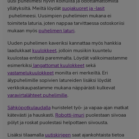
uusi puhelimesi hyvin kolhuilta ja odottamattomilta
yllätyksiltä. Meiltä löydät
suojakuoret ja -lasit
puhelimeesi. Uusimpien puhelimien mukana ei
toimiteta laturia, joten nappaa tarvittaessa ostoskoriisi
mukaan myös
puhelimen laturi
.
Uuden puhelimen kaveriksi kannattaa myös hankkia
laadukkaat
kuulokkeet
, jolloin musiikin kuuntelu
kuulostaa entistä paremmalta. Löydät valikoimastamme
esimerkiksi
langattomat kuulokkeet
sekä
vastamelukuulokkeet
monilta eri merkeiltä. Eri
älypuhelimille sopivien latureiden lisäksi löydät
verkkokaupastamme mukana näppärästi kulkevat
varavirtalähteet puhelimille
.
Sähköpotkulaudalla
huristelet työ- ja vapaa-ajan matkat
kätevästi ja hauskasti.
Robotti-imuri
puolestaan siivoaa
pölyt ja roskat puolestasi helpottaen siivousta.
Lisäksi tilaamalla
uutiskirjeen
saat ajankohtaista tietoa