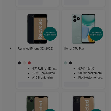
Recycled iPhone SE (2022)
Honor X5c Plus
4,7” Retina HD -näyttö
6,74" näyttö
12 MP laajakulmakamera
50 MP pääkamera
A15 Bionic -siru
Pitkäkestoinen akku