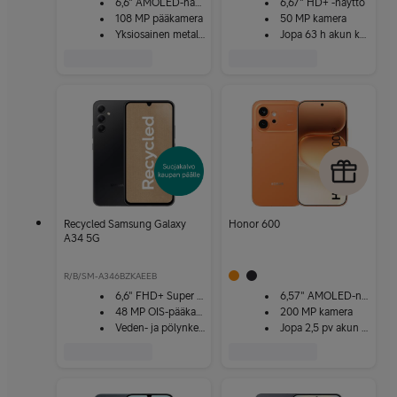
6,6" AMOLED-näyttö
6,67" HD+ -näyttö
108 MP pääkamera
50 MP kamera
Yksiosainen metallirunko
Jopa 63 h akun kesto
Recycled Samsung Galaxy
Honor 600
A34 5G
R/B/SM-A346BZKAEEB
6,6" FHD+ Super AMOLED
6,57" AMOLED-näyttö
48 MP OIS-pääkamera
200 MP kamera
Veden- ja pölynkestävä
Jopa 2,5 pv akun kesto