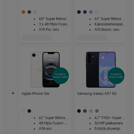
6,9" Super Retina XDR
6,1" Super Retina XDR
3 x 48 Mpix Fusion-kamera
Kaksoiskamerajärjestelmä
A19 Pro -siru
A15 Bionic -siru
Apple iPhone 16e
Samsung Galaxy A57 5G
6,1” Super Retina XDR
6,7" FHD+ Super AMOLED+
48 Mpix Fusion -kamera
50 MP pääkamera
A18-siru
Entistä ohuempi