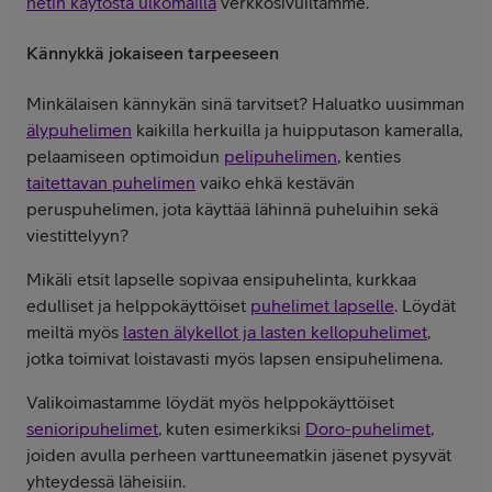
netin käytöstä ulkomailla
verkkosivuiltamme.
Kännykkä jokaiseen tarpeeseen
Minkälaisen kännykän sinä tarvitset? Haluatko uusimman
älypuhelimen
kaikilla herkuilla ja huipputason kameralla,
pelaamiseen optimoidun
pelipuhelimen
, kenties
taitettavan puhelimen
vaiko ehkä kestävän
peruspuhelimen, jota käyttää lähinnä puheluihin sekä
viestittelyyn?
Mikäli etsit lapselle sopivaa ensipuhelinta, kurkkaa
edulliset ja helppokäyttöiset
puhelimet lapselle
. Löydät
meiltä myös
lasten älykellot ja lasten kellopuhelimet
,
jotka toimivat loistavasti myös lapsen ensipuhelimena.
Valikoimastamme löydät myös helppokäyttöiset
senioripuhelimet
, kuten esimerkiksi
Doro-puhelimet
,
joiden avulla perheen varttuneematkin jäsenet pysyvät
yhteydessä läheisiin.