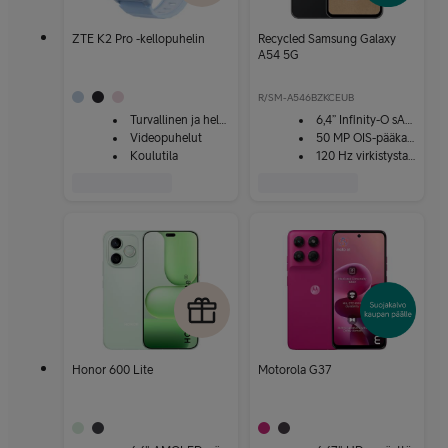
ZTE K2 Pro -kellopuhelin
Recycled Samsung Galaxy
A54 5G
R/SM-A546BZKCEUB
Turvallinen ja helppokäyttöinen
6,4” Infinity-O sAMOLED
Videopuhelut
50 MP OIS-pääkamera
Koulutila
120 Hz virkistystaajuus
Honor 600 Lite
Motorola G37