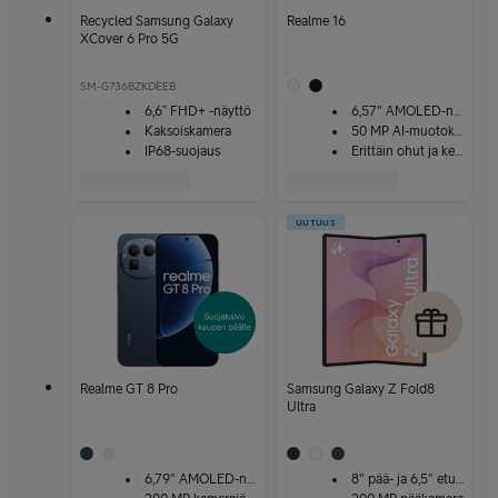
Recycled Samsung Galaxy
Realme 16
XCover 6 Pro 5G
SM-G736BZKDEEB
6,6” FHD+ -näyttö
6,57" AMOLED-näyttö
Kaksoiskamera
50 MP AI-muotokuvakamerat
IP68-suojaus
Erittäin ohut ja kevyt design
UUTUUS
Realme GT 8 Pro
Samsung Galaxy Z Fold8
Ultra
6,79" AMOLED-näyttö
8" pää- ja 6,5" etunäyttö