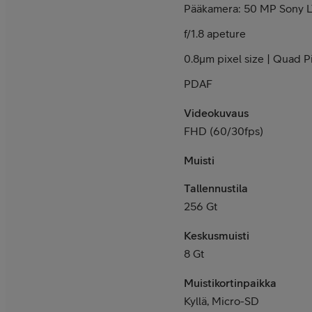
Pääkamera: 50 MP Sony L
f/1.8 apeture
0.8μm pixel size | Quad P
PDAF
Videokuvaus
FHD (60/30fps)
Muisti
Tallennustila
256 Gt
Keskusmuisti
8 Gt
Muistikortinpaikka
Kyllä, Micro-SD