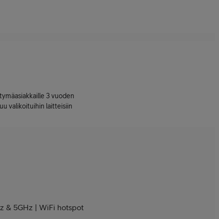
ttymäasiakkaille 3 vuoden
uu valikoituihin laitteisiin
Hz & 5GHz | WiFi hotspot