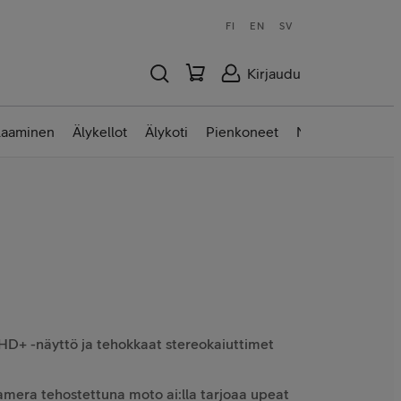
FI
EN
SV
Kirjaudu
laaminen
Älykellot
Älykoti
Pienkoneet
Nettilaitteet
 FHD+ -näyttö ja tehokkaat stereokaiuttimet
mera tehostettuna moto ai:lla tarjoaa upeat