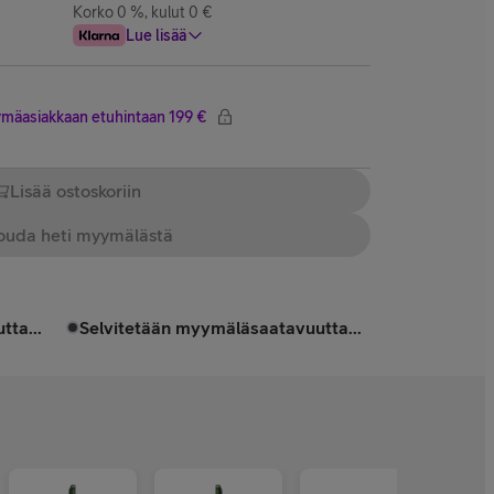
Korko 0 %, kulut 0 €
Lue lisää
ttymäasiakkaan etuhintaan 199 €
Lisää ostoskoriin
uda heti myymälästä
tta...
Selvitetään myymäläsaatavuutta...