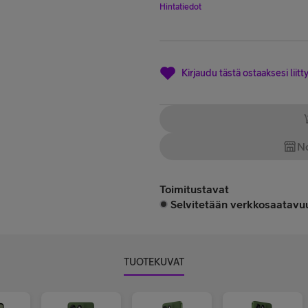
Hinta 249 €
Hintatiedot
Kirjaudu tästä ostaaksesi lii
No
Toimitustavat
Selvitetään verkkosaatavuu
TUOTEKUVAT