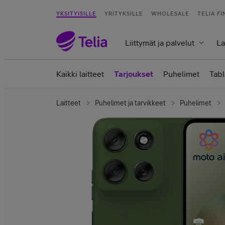
YKSITYISILLE
YRITYKSILLE
WHOLESALE
TELIA F
Liittymät ja palvelut
La
Kaikki laitteet
Tarjoukset
Puhelimet
Tabl
Laitteet
Puhelimet ja tarvikkeet
Puhelimet