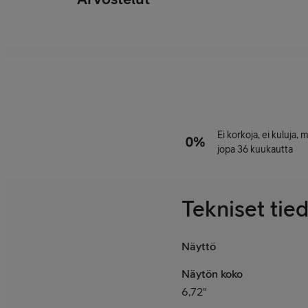
Ei korkoja, ei kuluja,
jopa 36 kuukautta
Tekniset tie
Näyttö
Näytön koko
6,72"