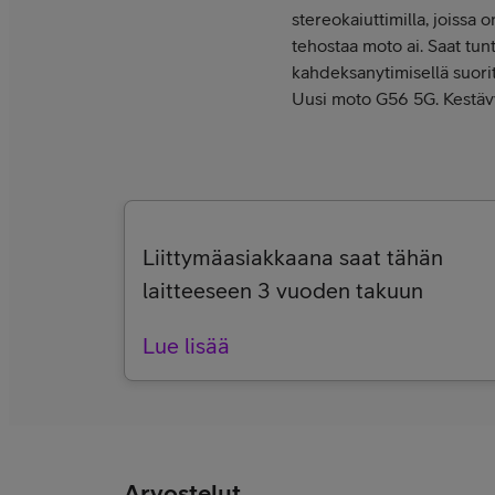
stereokaiuttimilla, joissa
tehostaa moto ai. Saat tu
kahdeksanytimisellä suoritti
Uusi moto G56 5G. Kestävy
Liittymäasiakkaana saat tähän
laitteeseen 3 vuoden takuun
Lue lisää
Arvostelut