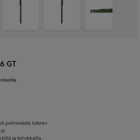
6 GT
ennustila
auti pehmeästä, käteen
 ja
öllä ja tehokkailla