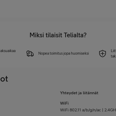
Miksi tilaisit Telialta?
 maksuaikaa
Lii
Nopea toimitus jopa huomiseksi
tak
dot
Yhteydet ja liitännät
WiFi
WiFi 802.11 a/b/g/n/ac | 2.4G