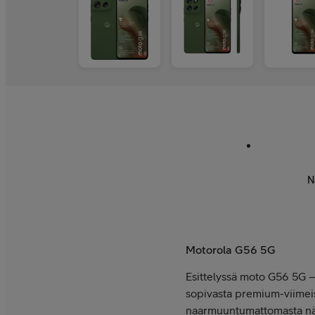
N
Motorola G56 5G
Esittelyssä moto G56 5G –
sopivasta premium-viimeis
naarmuuntumattomasta näyt