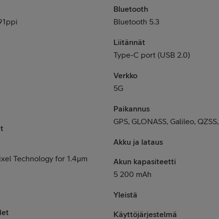
Bluetooth
91ppi
Bluetooth 5.3
Liitännät
Type-C port (USB 2.0)
Verkko
5G
Paikannus
GPS, GLONASS, Galileo, QZSS,
t
Akku ja lataus
ixel Technology for 1.4μm
Akun kapasiteetti
5 200 mAh
Yleistä
det
Käyttöjärjestelmä