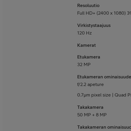
Resoluutio
Full HD+ (2400 x 1080) 3
Virkistystaajuus
120 Hz
Kamerat
Etukamera
32 MP
Etukameran ominaisuude
f/2.2 apeture
0.7μm pixel size | Quad P
Takakamera
50 MP + 8 MP
Takakameran ominaisuu