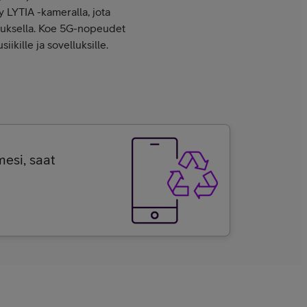
y LYTIA -kameralla, jota
tauksella. Koe 5G-nopeudet
iikille ja sovelluksille.
esi, saat