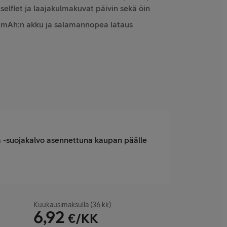
 selfiet ja laajakulmakuvat päivin sekä öin
 mAh:n akku ja salamannopea lataus
ra -suojakalvo asennettuna kaupan päälle
Kuukausimaksulla (36 kk)
6,92
€/KK