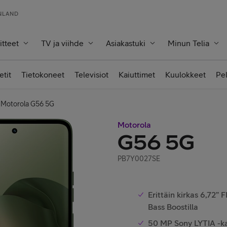
INLAND
itteet
TV ja viihde
Asiakastuki
Minun Telia
etit
Tietokoneet
Televisiot
Kaiuttimet
Kuulokkeet
Pe
Motorola G56 5G
Motorola
G56 5G
PB7Y0027SE
Erittäin kirkas 6,72”
Bass Boostilla
50 MP Sony LYTIA -ka