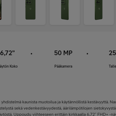
6,72”
50 MP
25
äytön Koko
Pääkamera
Tall
 yhdistelmä kaunista muotoilua ja käytännöllistä kestävyyttä. N
telystä sekä vedenkestävyydestä, äärilämpötilojen sietokyvystä
östä. Uppoudu viihteeseen erittäin kirkkaalla 6,72” FHD+ -näyt