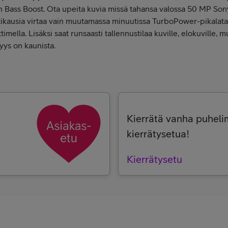
 on Bass Boost. Ota upeita kuvia missä tahansa valossa 50 MP Son
ntikausia virtaa vain muutamassa minuutissa TurboPower-pikala
mella. Lisäksi saat runsaasti tallennustilaa kuville, elokuville, mus
ys on kaunista.
Kierrätä vanha puhelim
kierrätysetua!
Kierrätysetu