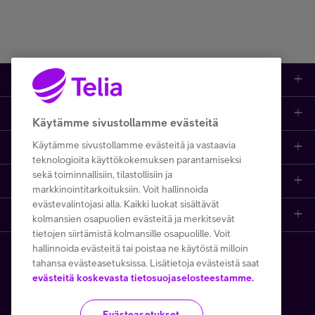
Tuotteet
Asiakastuki
Kauppa
Käytämme sivustollamme evästeitä
Käytämme sivustollamme evästeitä ja vastaavia
Opi ja inspiroidu
Etusivu
IT-palvelut
teknologioita käyttökokemuksen parantamiseksi
sekä toiminnallisiin, tilastollisiin ja
Telia
Kaikki sisällöt
Yhteystiedot
Yrittäjän palvelut
markkinointitarkoituksiin. Voit hallinnoida
evästevalintojasi alla. Kaikki luokat sisältävät
Telia Finland
Telia
Artikkelit
Paikalliset yritysmyyjät
Julkishallinnolle
kolmansien osapuolien evästeitä ja merkitsevät
tietojen siirtämistä kolmansille osapuolille. Voit
hallinnoida evästeitä tai poistaa ne käytöstä milloin
Telia yrityksenä
Telia Cygate
Referenssit
Viat ja häiriöt
Wholesale
tahansa evästeasetuksissa. Lisätietoja evästeistä saat
Copyright Telia Company 2026
evästeitä koskevasta tietosuojaselosteestamme.
Vastuullisuus
Asiakasvinkit
Laskut ja maksaminen
Business
Kaikki hinnat ALV 0 %
Evästeasetukset