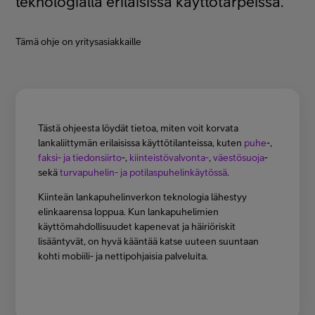
teknologialla erilaisissa käyttötarpeissa.
Minun Telia Yrityksille
Tämä ohje on yritysasiakkaille
Inspiroidu
FI
EN
SV
Tästä ohjeesta löydät tietoa, miten voit korvata
lankaliittymän erilaisissa käyttötilanteissa, kuten
puhe
-,
faksi- ja tiedonsiirto
-,
kiinteistövalvonta-
,
väestösuoja
-
sekä
turvapuhelin- ja potilaspuhelinkäytössä
.
Kiinteän lankapuhelinverkon teknologia lähestyy
elinkaarensa loppua. Kun lankapuhelimien
käyttömahdollisuudet kapenevat ja häiriöriskit
lisääntyvät, on hyvä kääntää katse uuteen suuntaan
kohti mobiili- ja nettipohjaisia palveluita.