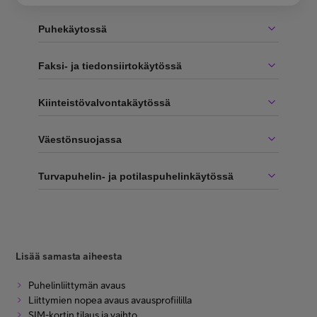
Puhekäytossä
Faksi- ja tiedonsiirtokäytössä
Kiinteistövalvontakäytössä
Väestönsuojassa
Turvapuhelin- ja potilaspuhelinkäytössä
Lisää samasta aiheesta
Puhelinliittymän avaus
Liittymien nopea avaus avausprofiililla
SIM-kortin tilaus ja vaihto