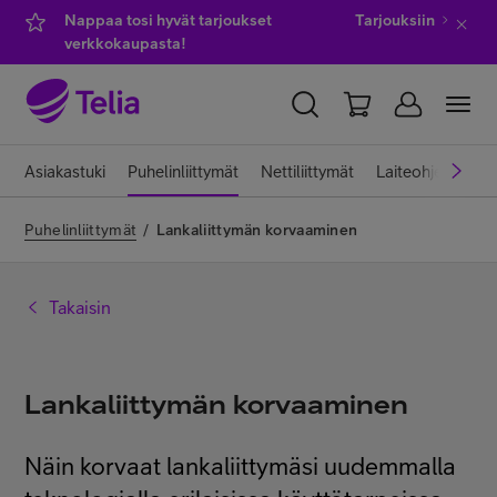
Nappaa tosi hyvät tarjoukset
Tarjouksiin
verkkokaupasta!
YKSITYISILLE
YRITYKSILLE
WHOLESALE
Asiakastuki
Puhelinliittymät
Nettiliittymät
Laiteohjeet
Pa
TELIA FINLAND
Puhelinliittymät
/
Lankaliittymän korvaaminen
Kauppa
Takaisin
IT-palvelut
Lankaliittymän korvaaminen
Asiakastuki
Näin korvaat lankaliittymäsi uudemmalla