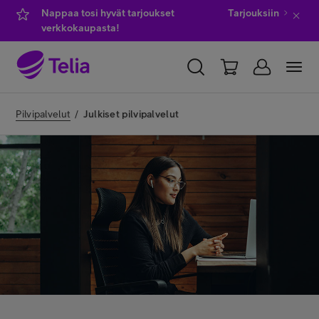
Nappaa tosi hyvät tarjoukset
Tarjouksiin
verkkokaupasta!
YKSITYISILLE
YRITYKSILLE
WHOLESALE
Pilvipalvelut
/
Julkiset pilvipalvelut
TELIA FINLAND
Kauppa
IT-palvelut
Asiakastuki