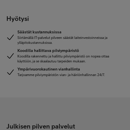
Hyötysi
Säästät kustannuksissa
Siirtämällä IT-palvelut pilveen säästät laiteinvestoinneissa ja
ylläpitokustannuksissa.
Koodilla hallittava pilviympäristö
Koodilla rakennettu ja hallittu pilviympäristö on nopea ottaa
käyttöön, ja se skaalautuu tarpeiden mukaan.
Ympärivuorokautinen vianhallinta
Tarjoamme pilviympäristön vian- ja häiriönhallinnan 24/7.
Julkisen pilven palvelut