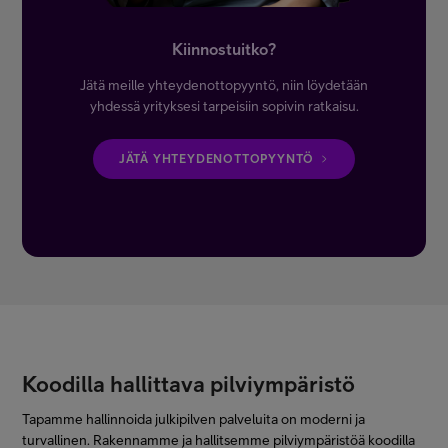
Kiinnostuitko?
Jätä meille yhteydenottopyyntö, niin löydetään
yhdessä yrityksesi tarpeisiin sopivin ratkaisu.
JÄTÄ YHTEYDENOTTOPYYNTÖ
Koodilla hallittava pilviympäristö
Tapamme hallinnoida julkipilven palveluita on moderni ja
turvallinen. Rakennamme ja hallitsemme pilviympäristöä koodilla