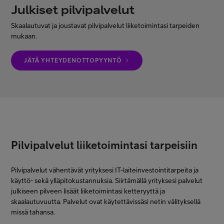
Julkiset pilvipalvelut
Minun Telia Yrityksille
Skaalautuvat ja joustavat pilvipalvelut liiketoimintasi tarpeiden
mukaan.
Inspiroidu
JÄTÄ YHTEYDENOTTOPYYNTÖ
FI
EN
SV
Pilvipalvelut liiketoimintasi tarpeisiin
Pilvipalvelut vähentävät yrityksesi IT-laiteinvestointitarpeita ja
käyttö- sekä ylläpitokustannuksia. Siirtämällä yrityksesi palvelut
julkiseen pilveen lisäät liiketoimintasi ketteryyttä ja
skaalautuvuutta. Palvelut ovat käytettävissäsi netin välityksellä
missä tahansa.