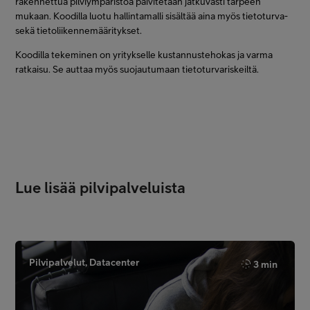
rakennettua pilviympäristöä päivitetään jatkuvasti tarpeen
mukaan. Koodilla luotu hallintamalli sisältää aina myös tietoturva-
sekä tietoliikennemääritykset.
Koodilla tekeminen on yritykselle kustannustehokas ja varma
ratkaisu. Se auttaa myös suojautumaan tietoturvariskeiltä.
Lue lisää pilvipalveluista
Pilvipalvelut, Datacenter
3 min