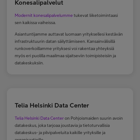
Konesalipalvelut
Modernit konesalipalvelumme
tukevat liiketoimintaasi
sen kaikissa vaiheissa.
Asiantuntijamme auttavat luomaan yrityksellesi kestävän
infrastruktuurin datan säilyttämiseen. Kansainvälisillä
runkoverkoillamme yrityksesi voi rakentaa yhteyksiä
myös eri puolilla maailmaa sijaitseviin toimipisteisiin ja
datakeskuksiin.
Telia Helsinki Data Center
Telia Helsinki Data Center
on Pohjoismaiden suurin avoin
datakeskus, joka tarjoaa joustavia ja tietoturvallisia
datakeskus- ja pilvipalveluita kaikille yrityksille ja
organisaatioille.