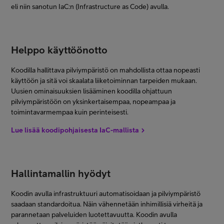
eli niin sanotun IaC:n (Infrastructure as Code) avulla.
Helppo käyttöönotto
Koodilla hallittava pilviympäristö on mahdollista ottaa nopeasti
käyttöön ja sitä voi skaalata liiketoiminnan tarpeiden mukaan.
Uusien ominaisuuksien lisääminen koodilla ohjattuun
pilviympäristöön on yksinkertaisempaa, nopeampaa ja
toimintavarmempaa kuin perinteisesti.
Lue lisää koodipohjaisesta IaC-mallista
Hallintamallin hyödyt
Koodin avulla infrastruktuuri automatisoidaan ja pilviympäristö
saadaan standardoitua. Näin vähennetään inhimillisiä virheitä ja
parannetaan palveluiden luotettavuutta. Koodin avulla