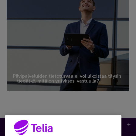
Pilvipalveluiden tietoturvaa ei voi ulkoistaa täysin
– tiedätkö, mitä on yrityksesi vastuulla?
Tuotteet