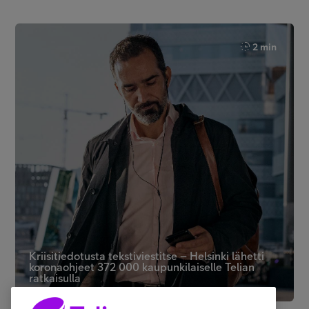
2 min
Kriisitiedotusta tekstiviestitse – Helsinki lähetti
koronaohjeet 372 000 kaupunkilaiselle Telian
ratkaisulla