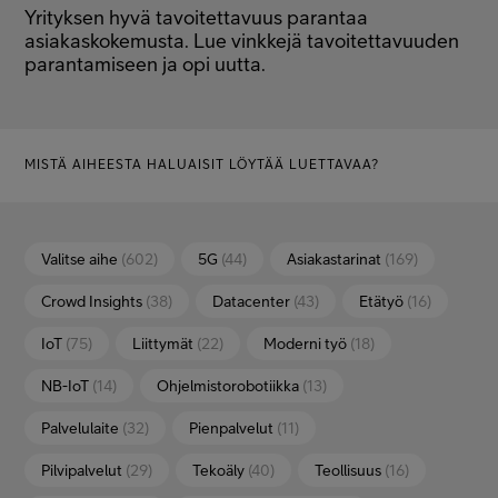
Yrityksen hyvä tavoitettavuus parantaa
Minun Telia Yrityksille
asiakaskokemusta. Lue vinkkejä tavoitettavuuden
parantamiseen ja opi uutta.
Inspiroidu
MISTÄ AIHEESTA HALUAISIT LÖYTÄÄ LUETTAVAA?
FI
EN
SV
Valitse aihe
(602)
5G
(44)
Asiakastarinat
(169)
Crowd Insights
(38)
Datacenter
(43)
Etätyö
(16)
IoT
(75)
Liittymät
(22)
Moderni työ
(18)
NB-IoT
(14)
Ohjelmistorobotiikka
(13)
Palvelulaite
(32)
Pienpalvelut
(11)
Pilvipalvelut
(29)
Tekoäly
(40)
Teollisuus
(16)