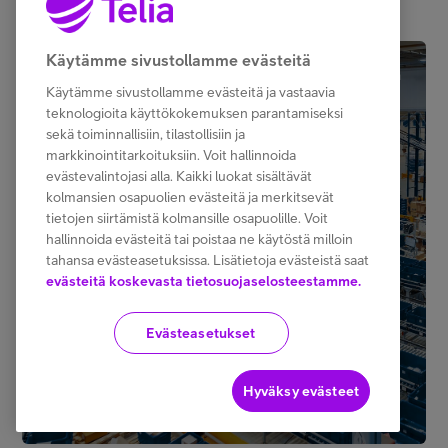
Käytämme sivustollamme evästeitä
3 min
Käytämme sivustollamme evästeitä ja vastaavia
teknologioita käyttökokemuksen parantamiseksi
sekä toiminnallisiin, tilastollisiin ja
markkinointitarkoituksiin. Voit hallinnoida
evästevalintojasi alla. Kaikki luokat sisältävät
kolmansien osapuolien evästeitä ja merkitsevät
tietojen siirtämistä kolmansille osapuolille. Voit
hallinnoida evästeitä tai poistaa ne käytöstä milloin
tahansa evästeasetuksissa. Lisätietoja evästeistä saat
evästeitä koskevasta tietosuojaselosteestamme.
Evästeasetukset
Hyväksy evästeet
Monipuoliset ICT-palvelut kehittävät Etola-
yhtiöiden toimintaa