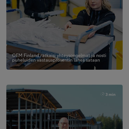
OEM Finland ratkaisi yhteysongelmat ja nosti
puheluiden vastausprosentin lähes sataan
3 min