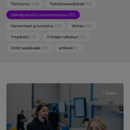
Tietoturva
(108)
Toimistosovellukset
(18)
Vaihdepalvelut ja tavoitettavuus
(37)
Varmenteet ja tunnistus
(24)
Verkko
(50)
Ympäristö
(13)
Yrittäjän ratkaisut
(52)
Vinkit asiakkaalle
(55)
artikkeli
(1)
4 min