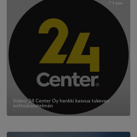
1 min
Video: 24 Center Oy hankki kasvua tukevan
soittojärjestelmän