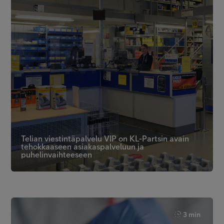
Telian viestintäpalvelu VIP on KL-Partsin avain
tehokkaaseen asiakaspalveluun ja
puhelinvaihteeseen
3 min