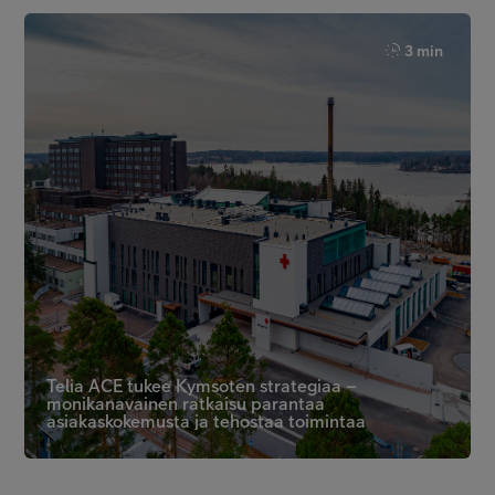
3 min
Telia ACE tukee Kymsoten strategiaa –
monikanavainen ratkaisu parantaa
asiakaskokemusta ja tehostaa toimintaa