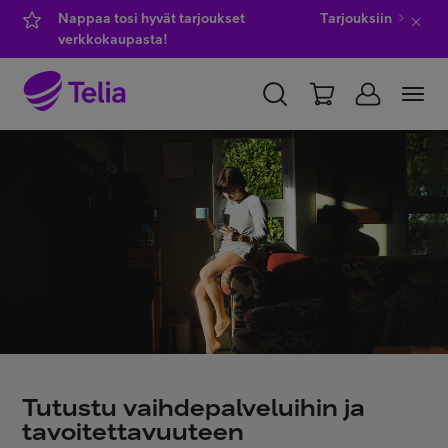
Nappaa tosi hyvät tarjoukset
Tarjouksiin
verkkokaupasta!
YKSITYISILLE
YRITYKSILLE
WHOLESALE
TELIA FINLAND
Kauppa
IT-palvelut
Asiakastuki
Tutustu vaihdepalveluihin ja
tavoitettavuuteen