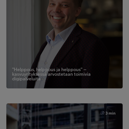
”Helppous, helppous ja helppous” –
kasvuyrityksessä arvostetaan toimivia
digipalveluita
3 min