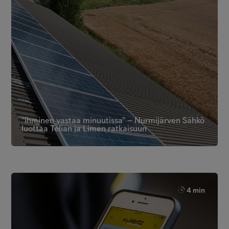
"Ihminen vastaa minuutissa” – Nurmijärven Sähkö
luottaa Telian ja Limen ratkaisuun
4 min