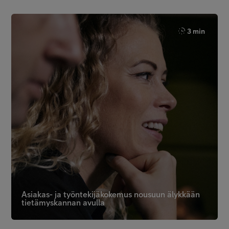
3 min
Asiakas- ja työntekijäkokemus nousuun älykkään
tietämyskannan avulla