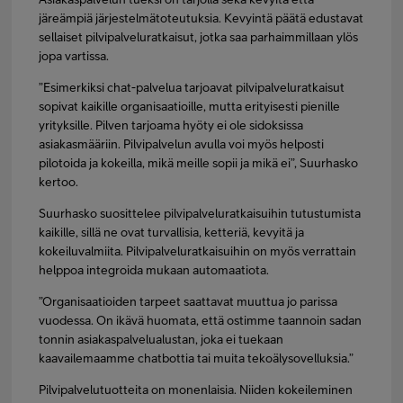
järeämpiä järjestelmätoteutuksia. Kevyintä päätä edustavat
sellaiset pilvipalveluratkaisut, jotka saa parhaimmillaan ylös
jopa vartissa.
”Esimerkiksi chat-palvelua tarjoavat pilvipalveluratkaisut
sopivat kaikille organisaatioille, mutta erityisesti pienille
yrityksille. Pilven tarjoama hyöty ei ole sidoksissa
asiakasmääriin. Pilvipalvelun avulla voi myös helposti
pilotoida ja kokeilla, mikä meille sopii ja mikä ei”, Suurhasko
kertoo.
Suurhasko suosittelee pilvipalveluratkaisuihin tutustumista
kaikille, sillä ne ovat turvallisia, ketteriä, kevyitä ja
kokeiluvalmiita. Pilvipalveluratkaisuihin on myös verrattain
helppoa integroida mukaan automaatiota.
”Organisaatioiden tarpeet saattavat muuttua jo parissa
vuodessa. On ikävä huomata, että ostimme taannoin sadan
tonnin asiakaspalvelualustan, joka ei tuekaan
kaavailemaamme chatbottia tai muita tekoälysovelluksia.”
Pilvipalvelutuotteita on monenlaisia. Niiden kokeileminen