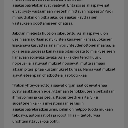
asiakaspalvelukanavat vaativat. Entä jos asiakaspalvelijat
eivät pysty vastaamaan viesteihin riittävän nopeasti? Puoli
minuuttiakin on pitkä aika, jos asiakas käyttää sen
vastauksen odottamiseen chatissa.
Jakolan mielestä huoli on oikeutettu. Asiakaspalvelu on
usein äärirajoillaan jo nykyisten kanavien kanssa. Jokainen
lisäkanava kasvattaa aina myös yhteydenottojen määrää, ja
jokaisessa uudessa kanavassa pitäisi osata toimia kyseiseen
kanavaan sopivalla tavalla. Asiakkaiden tehokkuus-,
nopeus- ja laatuvaatimukset nousevat, mutta samaan
aikaan pitäisi pitää kustannukset kurissa. Nämä vaatimukset
ajavat eteenpäin chatbotteja ja robotiikkaa.
”Paljon yhteydenottoja saavat organisaatiot eivät enää
pysty asiakkaiden edellyttämään tehokkuuteen pelkästään
ihmisvoimin ja käsipelillä. Kapasiteetti ei riitä. Siksi
suosittelen kaikkia investoimaan sellaisiin
asiakaspalveluratkaisuihin, joihin on helppo tuoda mukaan
tekoälyä, automaatiota ja robotiikkaa – tietoturvaa
unohtamatta”, Jakola pohtii.