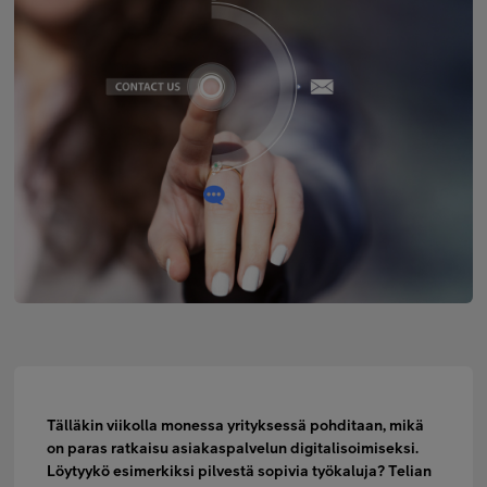
Minun Telia Yrityksille
Inspiroidu
FI
EN
SV
Tälläkin viikolla monessa yrityksessä pohditaan, mikä
on paras ratkaisu asiakaspalvelun digitalisoimiseksi.
Löytyykö esimerkiksi pilvestä sopivia työkaluja? Telian