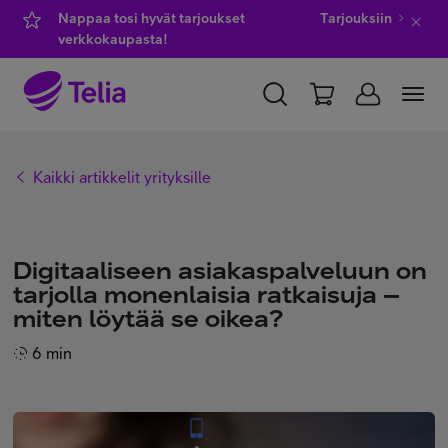
Nappaa tosi hyvät tarjoukset
Tarjouksiin
verkkokaupasta!
YKSITYISILLE
YRITYKSILLE
WHOLESALE
Kaikki artikkelit yrityksille
TELIA FINLAND
Kauppa
Digitaaliseen asiakaspalveluun on
tarjolla monenlaisia ratkaisuja –
miten löytää se oikea?
IT-palvelut
6 min
Asiakastuki