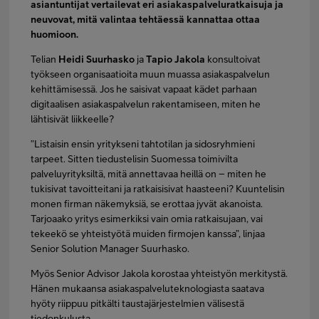
asiantuntijat vertailevat eri asiakaspalveluratkaisuja ja
neuvovat, mitä valintaa tehtäessä kannattaa ottaa
huomioon.
Telian
Heidi Suurhasko
ja
Tapio Jakola
konsultoivat
työkseen organisaatioita muun muassa asiakaspalvelun
kehittämisessä. Jos he saisivat vapaat kädet parhaan
digitaalisen asiakaspalvelun rakentamiseen, miten he
lähtisivät liikkeelle?
”Listaisin ensin yritykseni tahtotilan ja sidosryhmieni
tarpeet. Sitten tiedustelisin Suomessa toimivilta
palveluyrityksiltä, mitä annettavaa heillä on – miten he
tukisivat tavoitteitani ja ratkaisisivat haasteeni? Kuuntelisin
monen firman näkemyksiä, se erottaa jyvät akanoista.
Tarjoaako yritys esimerkiksi vain omia ratkaisujaan, vai
tekeekö se yhteistyötä muiden firmojen kanssa”, linjaa
Senior Solution Manager Suurhasko.
Myös Senior Advisor Jakola korostaa yhteistyön merkitystä.
Hänen mukaansa asiakaspalveluteknologiasta saatava
hyöty riippuu pitkälti taustajärjestelmien välisestä
tiedonkulusta.