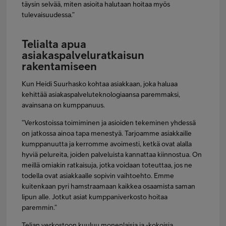
täysin selvää, miten asioita halutaan hoitaa myös
tulevaisuudessa.”
Telialta apua
asiakaspalveluratkaisun
rakentamiseen
Kun Heidi Suurhasko kohtaa asiakkaan, joka haluaa
kehittää asiakaspalveluteknologiaansa paremmaksi,
avainsana on kumppanuus.
”Verkostoissa toimiminen ja asioiden tekeminen yhdessä
on jatkossa ainoa tapa menestyä. Tarjoamme asiakkaille
kumppanuutta ja kerromme avoimesti, ketkä ovat alalla
hyviä pelureita, joiden palveluista kannattaa kiinnostua. On
meillä omiakin ratkaisuja, jotka voidaan toteuttaa, jos ne
todella ovat asiakkaalle sopivin vaihtoehto. Emme
kuitenkaan pyri hamstraamaan kaikkea osaamista saman
lipun alle. Jotkut asiat kumppaniverkosto hoitaa
paremmin.”
Telian verkostoon kuuluu monenlaisia ja -kokoisia