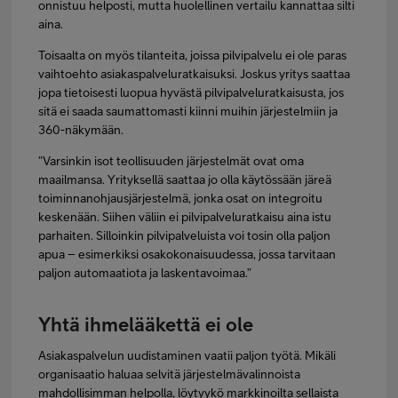
onnistuu helposti, mutta huolellinen vertailu kannattaa silti
aina.
Toisaalta on myös tilanteita, joissa pilvipalvelu ei ole paras
vaihtoehto asiakaspalveluratkaisuksi. Joskus yritys saattaa
jopa tietoisesti luopua hyvästä pilvipalveluratkaisusta, jos
sitä ei saada saumattomasti kiinni muihin järjestelmiin ja
360-näkymään.
”Varsinkin isot teollisuuden järjestelmät ovat oma
maailmansa. Yrityksellä saattaa jo olla käytössään järeä
toiminnanohjausjärjestelmä, jonka osat on integroitu
keskenään. Siihen väliin ei pilvipalveluratkaisu aina istu
parhaiten. Silloinkin pilvipalveluista voi tosin olla paljon
apua – esimerkiksi osakokonaisuudessa, jossa tarvitaan
paljon automaatiota ja laskentavoimaa.”
Yhtä ihmelääkettä ei ole
Asiakaspalvelun uudistaminen vaatii paljon työtä. Mikäli
organisaatio haluaa selvitä järjestelmävalinnoista
mahdollisimman helpolla, löytyykö markkinoilta sellaista