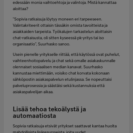
edessään monia vaihtoehtoja ja valintoja. Mistä kannattaa
aloittaa?
”Sopivia ratkaisuja löytyy moneen eri tarpeeseen.
Valintakriteerit ottaisin tässäkin omista tavoitteista ja
asiakkaiden tarpeista. Työkalujen tarkastelun aloittaisin
chat-ratkaisusta, oli sitten kyseessä pk-yritys tai iso
organisaatio”, Suurhasko sanoo.
Usein pienelle yritykselle riittää, että käytössä ovat puhelut,
vaihteenhoitopalvelu ja chat sekä omalle asiakaskunnalle
olennaiset sosiaalisen median kanavat. Suurhasko
kannustaa miettimään, voisiko chat korvata kokonaan
sähköpostin asiakaspalvelun etulinjassa. Se nopeuttaisi
palveluprosessia ja säästäisi sekä kustannuksia että
asiakaspalvelijan aikaa.
Lisää tehoa tekoälystä ja
automaatiosta
Sopivia ratkaisuja etsivät yritykset saattavat kantaa huolta
mahdollisista lisäresursseista, joita uudet