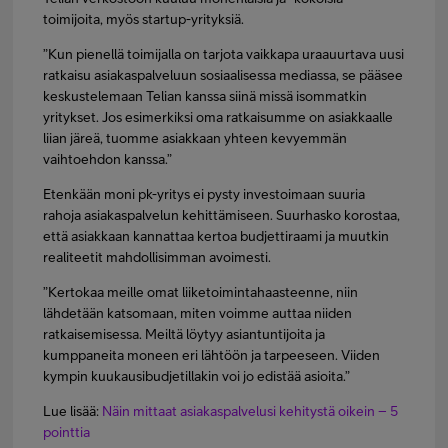
toimijoita, myös startup-yrityksiä.
”Kun pienellä toimijalla on tarjota vaikkapa uraauurtava uusi
ratkaisu asiakaspalveluun sosiaalisessa mediassa, se pääsee
keskustelemaan Telian kanssa siinä missä isommatkin
yritykset. Jos esimerkiksi oma ratkaisumme on asiakkaalle
liian järeä, tuomme asiakkaan yhteen kevyemmän
vaihtoehdon kanssa.”
Etenkään moni pk-yritys ei pysty investoimaan suuria
rahoja asiakaspalvelun kehittämiseen. Suurhasko korostaa,
että asiakkaan kannattaa kertoa budjettiraami ja muutkin
realiteetit mahdollisimman avoimesti.
”Kertokaa meille omat liiketoimintahaasteenne, niin
lähdetään katsomaan, miten voimme auttaa niiden
ratkaisemisessa. Meiltä löytyy asiantuntijoita ja
kumppaneita moneen eri lähtöön ja tarpeeseen. Viiden
kympin kuukausibudjetillakin voi jo edistää asioita.”
Lue lisää:
Näin mittaat asiakaspalvelusi kehitystä oikein – 5
pointtia