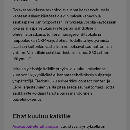
”Asiakaspalvelussa teknologiavalinnat keskittyvät usein
kahteen asiaan: käytössä oleviin palvelukanaviin ja
asiakaspalvelijan työpöytään. Yrityksellä voi olla käytössään
joka asiakaspalvelukanavalle paras mahdollinen
ohjelmistoratkaisu, tuliterä managerointityökalu ja
huippuluokan CRM-järjestelmä. Todellista hyötyä niistä
saadaan kuitenkin vasta, kun ne pelaavat saumattomasti
yhteen. Vain silloin asiakkuudesta voi luoda 360 asteen
näkymän.”
Jakolan yleisohje kaikille yrityksille kuuluu: rajapinnat
kuntoon! Nykypäivänä ei kannata tehdä täysin suljettuja
ympäristöjä. Tiedonkulku esimerkiksi contact center- ja
CRM-järjestelmien välillä pitää saada saumattomaksi, jotta
asiakkaalle voidaan tarjota paras mahdollinen
palvelukokemus.
Chat kuuluu kaikille
Asiakaspalveluratkaisujaan
uudistavalla yrityksellä on