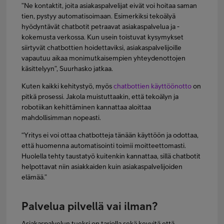
”Ne kontaktit, joita asiakaspalvelijat eivät voi hoitaa saman
tien, pystyy automatisoimaan. Esimerkiksi tekoälyä
hyödyntävät chatbotit petraavat asiakaspalvelua ja -
kokemusta verkossa. Kun usein toistuvat kysymykset
siirtyvät chatbottien hoidettaviksi, asiakaspalvelijoille
vapautuu aikaa monimutkaisempien yhteydenottojen
käsittelyyn”, Suurhasko jatkaa.
Kuten kaikki kehitystyö, myös
chatbottien käyttöönotto
on
pitkä prosessi. Jakola muistuttaakin, että tekoälyn ja
robotiikan kehittäminen kannattaa aloittaa
mahdollisimman nopeasti.
“Yritys ei voi ottaa chatbotteja tänään käyttöön ja odottaa,
että huomenna automatisointi toimii moitteettomasti.
Huolella tehty taustatyö kuitenkin kannattaa, sillä chatbotit
helpottavat niin asiakkaiden kuin asiakaspalvelijoiden
elämää.”
Palvelua pilvellä vai ilman?
Asiakaspalvelun tueksi on tarjolla sekä kevyitä että