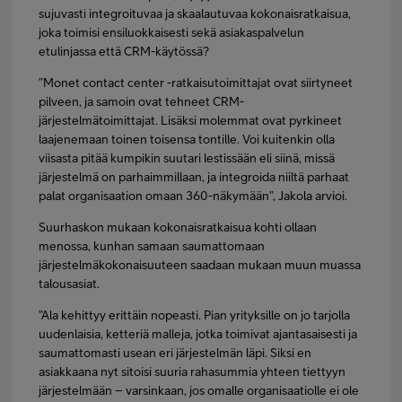
sujuvasti integroituvaa ja skaalautuvaa kokonaisratkaisua,
joka toimisi ensiluokkaisesti sekä asiakaspalvelun
etulinjassa että CRM-käytössä?
”Monet contact center -ratkaisutoimittajat ovat siirtyneet
pilveen, ja samoin ovat tehneet CRM-
järjestelmätoimittajat. Lisäksi molemmat ovat pyrkineet
laajenemaan toinen toisensa tontille. Voi kuitenkin olla
viisasta pitää kumpikin suutari lestissään eli siinä, missä
järjestelmä on parhaimmillaan, ja integroida niiltä parhaat
palat organisaation omaan 360-näkymään”, Jakola arvioi.
Suurhaskon mukaan kokonaisratkaisua kohti ollaan
menossa, kunhan samaan saumattomaan
järjestelmäkokonaisuuteen saadaan mukaan muun muassa
talousasiat.
”Ala kehittyy erittäin nopeasti. Pian yrityksille on jo tarjolla
uudenlaisia, ketteriä malleja, jotka toimivat ajantasaisesti ja
saumattomasti usean eri järjestelmän läpi. Siksi en
asiakkaana nyt sitoisi suuria rahasummia yhteen tiettyyn
järjestelmään – varsinkaan, jos omalle organisaatiolle ei ole