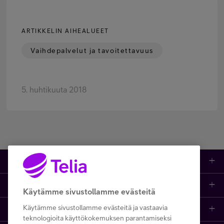
ARTIKKELIN AIHEALUEET
Vaihdepalvelut ja tavoitettavuus
5. huhtikuuta 2018
Tuotteet
Asiakastuki
Kauppa
Käytämme sivustollamme evästeitä
Käytämme sivustollamme evästeitä ja vastaavia
Opi ja inspiroidu
Etusivu
IT-palvelut
teknologioita käyttökokemuksen parantamiseksi