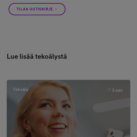
TILAA UUTISKIRJE
Lue lisää tekoälystä
Tekoäly
3 min