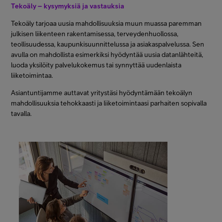
Tekoäly – kysymyksiä ja vastauksia
Tekoäly tarjoaa uusia mahdollisuuksia muun muassa paremman
julkisen liikenteen rakentamisessa, terveydenhuollossa,
teollisuudessa, kaupunkisuunnittelussa ja asiakaspalvelussa. Sen
avulla on mahdollista esimerkiksi hyödyntää uusia datanlähteitä,
luoda yksilöity palvelukokemus tai synnyttää uudenlaista
liiketoimintaa.
Asiantuntijamme auttavat yritystäsi hyödyntämään tekoälyn
mahdollisuuksia tehokkaasti ja liiketoimintaasi parhaiten sopivalla
tavalla.