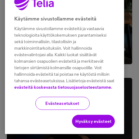
Käytämme sivustollamme evästeitä
Käytämme sivustollamme evästeitä ja vastaavia
teknologioita käyttökokemuksen parantamiseksi
sekä toiminnallisiin, tilastollisiin ja
markkinointitarkoituksiin. Voit hallinnoida
Älykaupunkien menestysresepti: Luovuus, rohkeus
ja yhteistyö
evästevalintojasi alla. Kaikki luokat sisältävät
kolmansien osapuolien evästeitä ja merkitsevät
tietojen siirtämistä kolmansille osapuolille. Voit
hallinnoida evästeitä tai poistaa ne käytöstä milloin
tahansa evästeasetuksissa. Lisätietoja evästeistä saat
evästeitä koskevasta tietosuojaselosteestamme.
Tekoäly
5 min
Evästeasetukset
Hyväksy evästeet