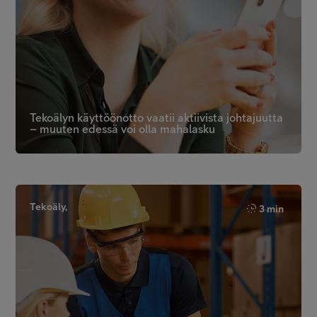
Tekoälyn käyttöönotto vaatii aktiivista johtajuutta
– muuten edessä voi olla mahalasku
Tekoäly,
3 min