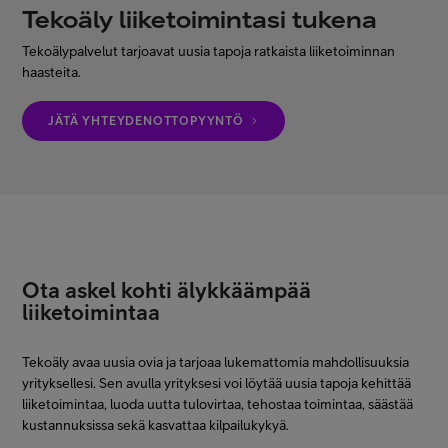
Tekoäly liiketoimintasi tukena
Minun Telia Yrityksille
Tekoälypalvelut tarjoavat uusia tapoja ratkaista liiketoiminnan
haasteita.
Inspiroidu
JÄTÄ YHTEYDENOTTOPYYNTÖ
FI
EN
SV
Ota askel kohti älykkäämpää
liiketoimintaa
Tekoäly avaa uusia ovia ja tarjoaa lukemattomia mahdollisuuksia
yrityksellesi. Sen avulla yrityksesi voi löytää uusia tapoja kehittää
liiketoimintaa, luoda uutta tulovirtaa, tehostaa toimintaa, säästää
kustannuksissa sekä kasvattaa kilpailukykyä.