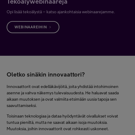
Tekoälywebinaareja
Opi lisää tekoälystä – katso ajankohtaisia webinaarejamme.
WEBINAAREIHIN
Oletko sinäkin innovaattori?
Innovaattorit ovat edelläkävijöitä, joita yhdistää intohimoinen
asenne ja vahva näkemys tulevaisuudesta. He haluavat saada
aikaan muutoksen ja ovat valmiita etsimään uusia tapoja sen
saavuttamiseksi.
Toisinaan teknologiaa ja dataa hyödyntävät oivallukset voivat
tuntua pieniltä, mutta ne saavat aikaan isoja muutoksia.
Muutoksia, joihin innovaattorit ovat rohkeasti uskoneet.