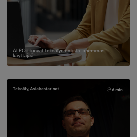
AI PC:t tuovat tekoälyn entistä lähemmäs
käyttäjää
Tekoäly, Asiakastarinat
6 min