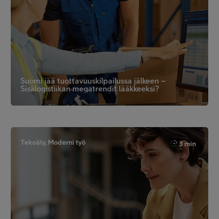
Suomi jää tuottavuuskilpailussa jälkeen –
Sisälogistiikan megatrendit lääkkeeksi?
Tekoäly, Moderni työ
3 min