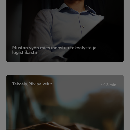
Mustan vyön mies innostuu tekoälystä ja
logistiikasta
Tekoäly, Pilvipalvelut
3 min