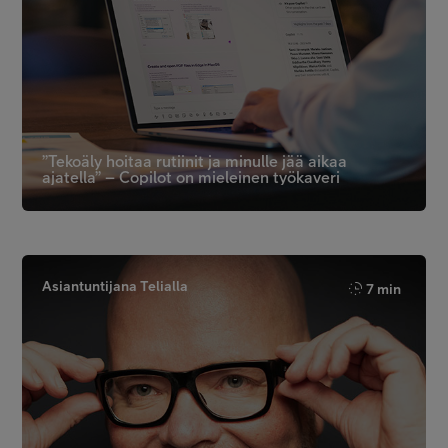
”Tekoäly hoitaa rutiinit ja minulle jää aikaa
ajatella” – Copilot on mieleinen työkaveri
Asiantuntijana Telialla
7 min