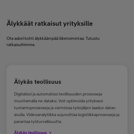
Älykkäät ratkaisut yrityksille
Ota askel kohti älykkäämpää liiketoimintaa. Tutustu
ratkaisuihimme.
Älykäs teollisuus
Digitalisoi ja automatisoi teollisuuden prosesseja
muuttamalla ne dataksi. Voit optimoida yrityksesi
tuotantoprosesseja ja varmistaa työnjäljen laadun datan
avulla. Videoanalytiikka sujuvoittaa logistiikkaprosesseja ja
parantaa työturvallisuutta.
Älykäs teollisuus