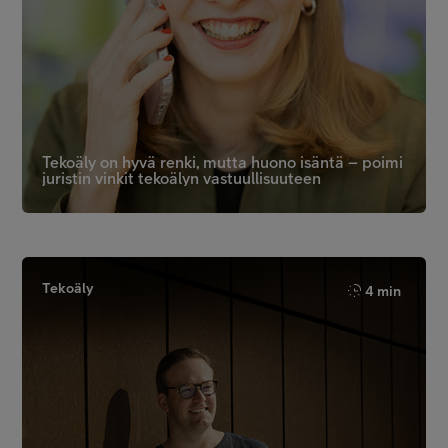
Tekoäly on hyvä renki, mutta huono isäntä – poimi
juristin vinkit tekoälyn vastuullisuuteen
Tekoäly
4 min