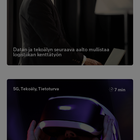
Datan ja tekoälyn seuraava aalto mullistaa
logistiikan kenttätyön
5G, Tekoäly, Tietoturva
7 min