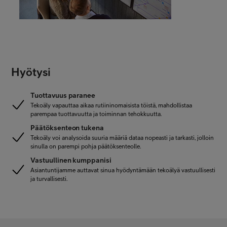
Hyötysi
Tuottavuus paranee
Tekoäly vapauttaa aikaa rutiininomaisista töistä, mahdollistaa
parempaa tuottavuutta ja toiminnan tehokkuutta.
Päätöksenteon tukena
Tekoäly voi analysoida suuria määriä dataa nopeasti ja tarkasti, jolloin
sinulla on parempi pohja päätöksenteolle.
Vastuullinen kumppanisi
Asiantuntijamme auttavat sinua hyödyntämään tekoälyä vastuullisesti
ja turvallisesti.