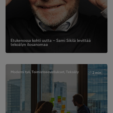
Etukenossa kohti uutta – Sami Sikilä levittää
tekoälyn ilosanomaa
Moderni työ, Toimistosovellukset, Tekoäly
2 min