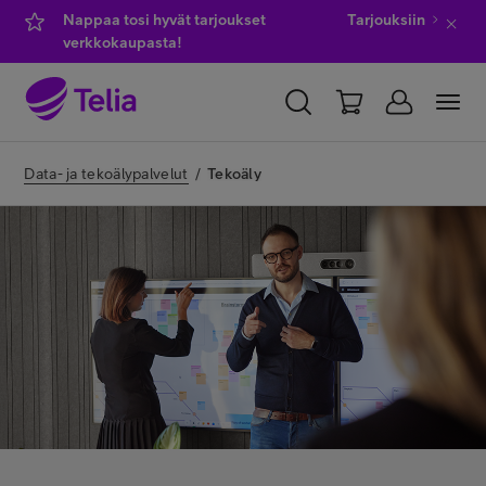
Nappaa tosi hyvät tarjoukset
Tarjouksiin
verkkokaupasta!
YKSITYISILLE
YRITYKSILLE
WHOLESALE
Data- ja tekoälypalvelut
/
Tekoäly
TELIA FINLAND
Kauppa
IT-palvelut
Asiakastuki