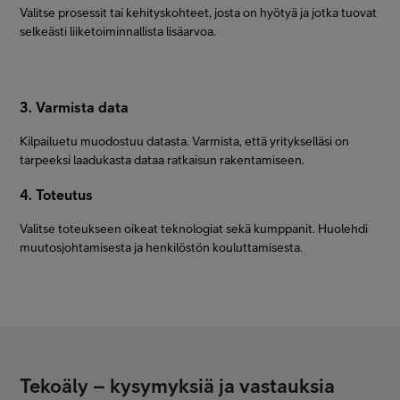
Valitse prosessit tai kehityskohteet, josta on hyötyä ja jotka tuovat
selkeästi liiketoiminnallista lisäarvoa.
3. Varmista data
Kilpailuetu muodostuu datasta. Varmista, että yritykselläsi on
tarpeeksi laadukasta dataa ratkaisun rakentamiseen.
4. Toteutus
Valitse toteukseen oikeat teknologiat sekä kumppanit. Huolehdi
muutosjohtamisesta ja henkilöstön kouluttamisesta.
Tekoäly – kysymyksiä ja vastauksia