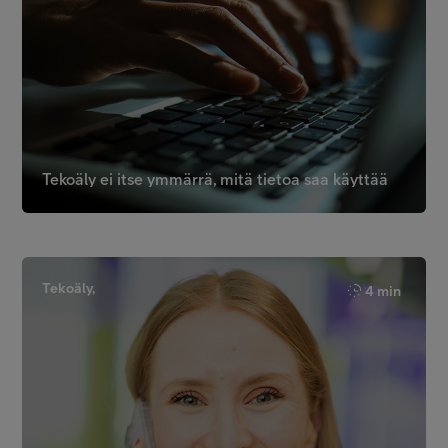
Tekoäly ei itse ymmärrä, mitä tietoa saa käyttää
Tekoäly,
4 min