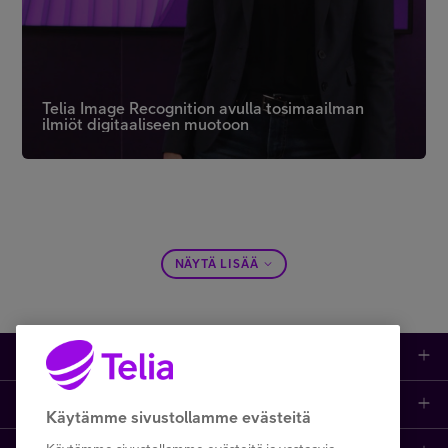
Telia Image Recognition avulla tosimaailman
ilmiöt digitaaliseen muotoon
NÄYTÄ LISÄÄ
Tuotteet
Asiakastuki
Kauppa
Käytämme sivustollamme evästeitä