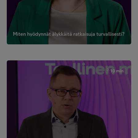
Miten hyödynnät älykkäitä ratkaisuja turvallisesti?
10 min