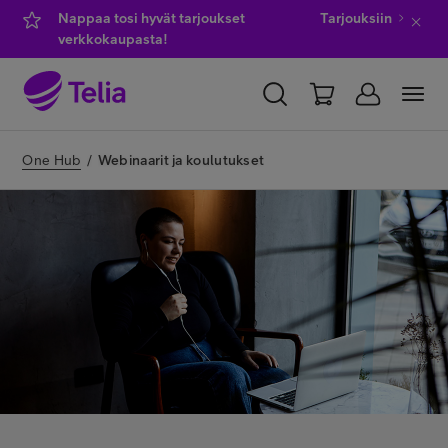
Nappaa tosi hyvät tarjoukset
Tarjouksiin
verkkokaupasta!
YKSITYISILLE
YRITYKSILLE
WHOLESALE
One Hub
/
Webinaarit ja koulutukset
TELIA FINLAND
Kauppa
IT-palvelut
Asiakastuki