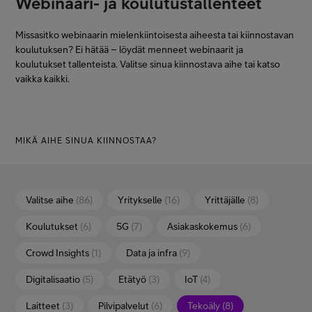
Webinaari- ja koulutustallenteet
Missasitko webinaarin mielenkiintoisesta aiheesta tai kiinnostavan
koulutuksen? Ei hätää – löydät menneet webinaarit ja
koulutukset tallenteista. Valitse sinua kiinnostava aihe tai katso
vaikka kaikki.
MIKÄ AIHE SINUA KIINNOSTAA?
Valitse aihe
(86)
Yritykselle
(16)
Yrittäjälle
(8)
Koulutukset
(6)
5G
(7)
Asiakaskokemus
(6)
Crowd Insights
(1)
Data ja infra
(9)
Digitalisaatio
(5)
Etätyö
(3)
IoT
(4)
Laitteet
(3)
Pilvipalvelut
(6)
Tekoäly
(8)