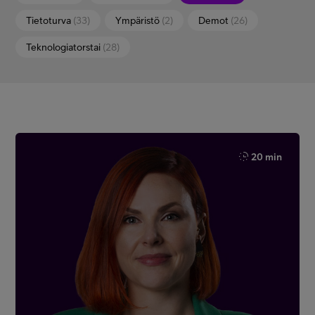
Tietoturva
(33)
Ympäristö
(2)
Demot
(26)
Teknologiatorstai
(28)
20 min