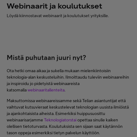
Webinaarit ja koulutukset
Minun Telia Yrityksille
Löydä kiinnostavat webinaarit ja koulutukset yrityksille.
Inspiroidu
FI
EN
SV
Mistä puhutaan juuri nyt?
Ota hetki omaa aikaa ja sukella mukaan mielenkiintoisiin
teknologia-alan keskusteluihin. Ilmoittaudu tuleviin webinaareihin
ja inspiroidu jo pidetyistä webinaareista
katsomalla
webinaaritallenteita
.
Maksuttomissa webinaareissamme sekä Telian asiantuntijat että
vaihtuvat kutsuvieraat keskustelevat teknologian uusista ilmiöistä
ja ajankohtaisista aiheista. Esimerkiksi huippusuosittu
webinaarisarjamme
Teknologiatorstai
opettaa sinulle kaiken
olellisen tietoturvasta. Koulutuksista sen sijaan saat käytännön
tason oppeja esimerkiksi tietyn palvelun käyttöön.