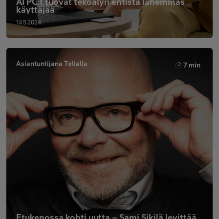
AI PC:t tuovat tekoälyn entistä lähemmäs
käyttäjää
14.5.2024
Asiantuntijana Telialla
7 min
Etukenossa kohti uutta – Sami Sikilä levittää