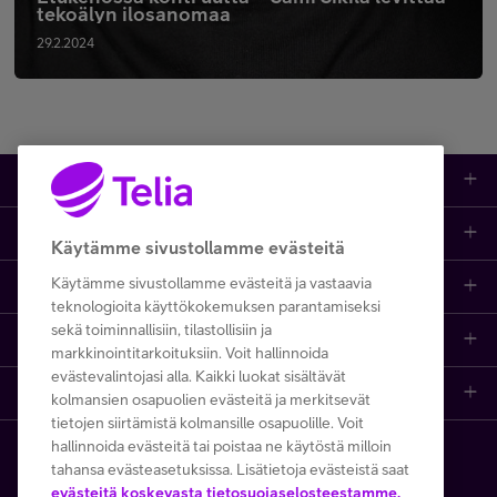
tekoälyn ilosanomaa
29.2.2024
Tuotteet
Asiakastuki
Kauppa
Käytämme sivustollamme evästeitä
Käytämme sivustollamme evästeitä ja vastaavia
Opi ja inspiroidu
Etusivu
IT-palvelut
teknologioita käyttökokemuksen parantamiseksi
sekä toiminnallisiin, tilastollisiin ja
Telia
Kaikki sisällöt
Yhteystiedot
Yrittäjän palvelut
markkinointitarkoituksiin. Voit hallinnoida
evästevalintojasi alla. Kaikki luokat sisältävät
Telia Finland
Telia
Artikkelit
Paikalliset yritysmyyjät
Julkishallinnolle
kolmansien osapuolien evästeitä ja merkitsevät
tietojen siirtämistä kolmansille osapuolille. Voit
hallinnoida evästeitä tai poistaa ne käytöstä milloin
Telia yrityksenä
Telia Cygate
Referenssit
Viat ja häiriöt
Wholesale
tahansa evästeasetuksissa. Lisätietoja evästeistä saat
Copyright Telia Company 2026
evästeitä koskevasta tietosuojaselosteestamme.