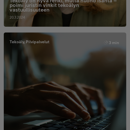
Tekoäly on hyvä renki, mutta huono isäntä –
poimi juristin vinkit tekoälyn
vastuullisuuteen
20.3.2024
Tekoäly, Pilvipalvelut
3 min