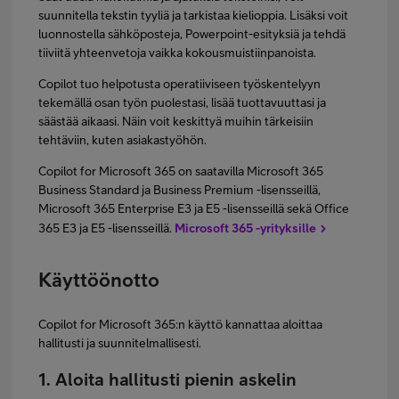
suunnitella tekstin tyyliä ja tarkistaa kielioppia. Lisäksi voit
luonnostella sähköposteja, Powerpoint-esityksiä ja tehdä
tiiviitä yhteenvetoja vaikka kokousmuistiinpanoista.
Copilot tuo helpotusta operatiiviseen työskentelyyn
tekemällä osan työn puolestasi, lisää tuottavuuttasi ja
säästää aikaasi. Näin voit keskittyä muihin tärkeisiin
tehtäviin, kuten asiakastyöhön.
Copilot for Microsoft 365 on saatavilla Microsoft 365
Business Standard ja Business Premium -lisensseillä,
Microsoft 365 Enterprise E3 ja E5 -lisensseillä sekä Office
365 E3 ja E5 -lisensseillä.
Microsoft 365 -yrityksille
Käyttöönotto
Copilot for Microsoft 365:n käyttö kannattaa aloittaa
hallitusti ja suunnitelmallisesti.
1. Aloita hallitusti pienin askelin