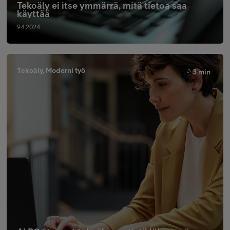
Tekoäly ei itse ymmärrä, mitä tietoa saa
käyttää
9.4.2024
Tekoäly, Moderni työ
3 min