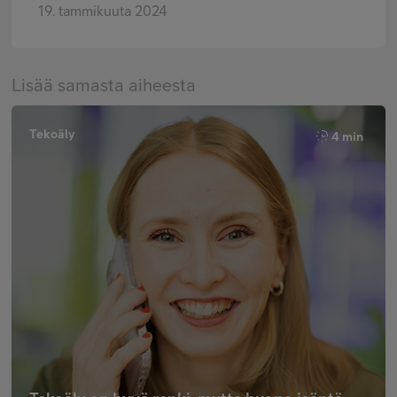
19. tammikuuta 2024
Lisää samasta aiheesta
Tekoäly
4 min