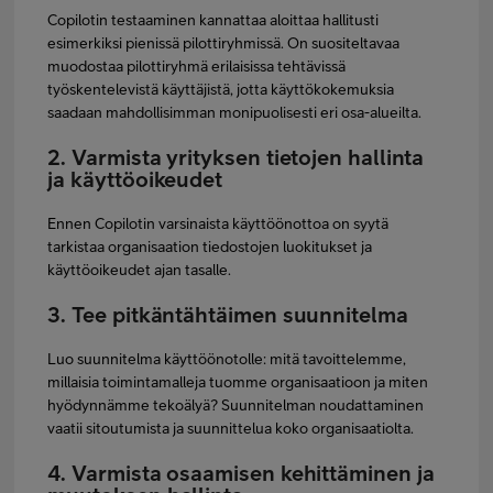
Copilotin testaaminen kannattaa aloittaa hallitusti
esimerkiksi pienissä pilottiryhmissä. On suositeltavaa
muodostaa pilottiryhmä erilaisissa tehtävissä
työskentelevistä käyttäjistä, jotta käyttökokemuksia
saadaan mahdollisimman monipuolisesti eri osa-alueilta.
2. Varmista yrityksen tietojen hallinta
ja käyttöoikeudet
Ennen Copilotin varsinaista käyttöönottoa on syytä
tarkistaa organisaation tiedostojen luokitukset ja
käyttöoikeudet ajan tasalle.
3. Tee pitkäntähtäimen suunnitelma
Luo suunnitelma käyttöönotolle: mitä tavoittelemme,
millaisia toimintamalleja tuomme organisaatioon ja miten
hyödynnämme tekoälyä? Suunnitelman noudattaminen
vaatii sitoutumista ja suunnittelua koko organisaatiolta.
4. Varmista osaamisen kehittäminen ja