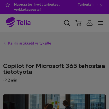
Nappaa tosi hyvät tarjoukset
Tarjouksiin
verkkokaupasta!
YKSITYISILLE
YRITYKSILLE
WHOLESALE
Kaikki artikkelit yrityksille
TELIA FINLAND
Kauppa
Copilot for Microsoft 365 tehostaa
tietotyötä
IT-palvelut
2 min
Asiakastuki