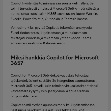
Copilot hyödyntää toiminnassaan suuria kielimalleja. Se
toimii turvallisesti yrityksesi Microsoft 365 -ympäristössä ja
auttaa sinua suosittujen M365-sovellusten, kuten Wordin,
Excelin, PowerPointin, Outlookin ja Teamsin kanssa.
Voit esimerkiksi pyytää Copilotia tekemään analyyseja
Excel-tiedostostasi, kirjoittamaan ja muokkaamaan
tekstejäsi Wordissa ja tekemään yhteenvedon Teams-
kokousten sisällöistä. Kätevää, eikö?
Miksi hankkia Copilot for Microsoft
365?
Copilot for Microsoft 365 -tekoälyavustaja tehostaa
työskentelyäsi entisestään. Se integroituu saumattomasti
Microsoft 365 -sovelluksiin toimien virtuaaliassistenttinasi
vastaamalla kysymyksiisi ja tarjoamalla apua erilaisiin
ongelmatilanteisiin.
Copilot toimii hyvänä apuna esimerkiksi kirjoittamisessa.
Saat uusia näkökulmia ja ajatuksia teksteihisi, voit