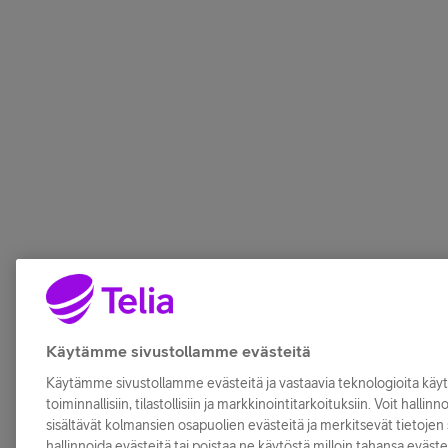
Käytämme sivustollamme evästeitä
Käytämme sivustollamme evästeitä ja vastaavia teknologioita kä
toiminnallisiin, tilastollisiin ja markkinointitarkoituksiin. Voit hallin
sisältävät kolmansien osapuolien evästeitä ja merkitsevät tietojen s
hallinnoida evästeitä tai poistaa ne käytöstä milloin tahansa eväste