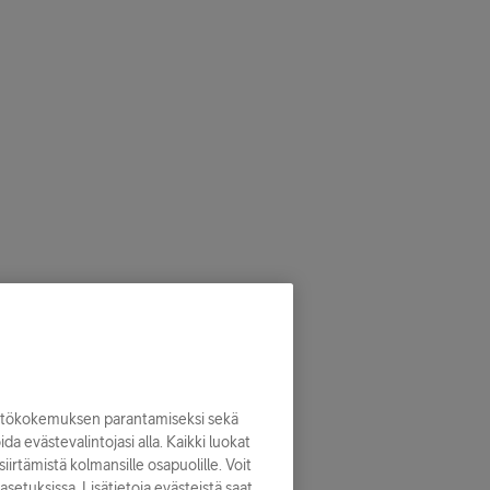
yttökokemuksen parantamiseksi sekä
noida evästevalintojasi alla. Kaikki luokat
iirtämistä kolmansille osapuolille. Voit
asetuksissa. Lisätietoja evästeistä saat