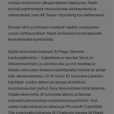
nostaa resoluution alkuperäiseen laatuunsa. Nauti
entistä paremmasta resoluutiosta, kirkkaudesta ja
selkeydestä, joita 4K Super Upscaling tuo laitteeseesi.
Eloisat värit ja kirkkaus nostavat näytön resoluution
uusiin ulottuuvuksiin. Nauti korkeasta kuvanlaadusta
terävämmällä kontrastilla.
Käytä televisiota helposti AI Magic Remote -
kaukosäätimellä – lisälaitteita ei tarvita! Siinä on
liikkeentunnistin ja vieritysrulla, ja voit osoittaa ja
klikata sillä kuten ilmassa käytettävällä hiirellä tai antaa
sille äänikomentoja. LG AI Voice ID tunnistaa jokaisen
käyttäjän uniikin äänen ja tarjoaa yksilöllisiä
suosituksia, kun puhut. Kysy televisioltasi mitä tahansa.
Sisäänrakennettu AI tunnistaa äänesi ja tarjoaa
nopeasti personoituja suosituksia pyyntöihisi. Voit
saada lisää tuloksia ja ratkaisuja Microsoft Copilotilla
Ole vuorovaikutuksessa AI Chatbotin kanssa AI Magic