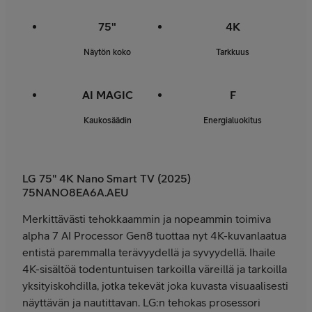
75"
4K
Näytön koko
Tarkkuus
AI MAGIC
F
Kaukosäädin
Energialuokitus
LG 75" 4K Nano Smart TV (2025)
75NANO8EA6A.AEU
Merkittävästi tehokkaammin ja nopeammin toimiva
alpha 7 AI Processor Gen8 tuottaa nyt 4K-kuvanlaatua
entistä paremmalla terävyydellä ja syvyydellä. Ihaile
4K-sisältöä todentuntuisen tarkoilla väreillä ja tarkoilla
yksityiskohdilla, jotka tekevät joka kuvasta visuaalisesti
näyttävän ja nautittavan. LG:n tehokas prosessori