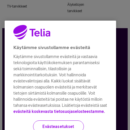
Älykellojen
TV-tarvikkeet
tarvikkeet
Tietosuoja ja -turva
Käytämme sivustollamme evästeitä
Käytämme sivustollamme evästeitä ja vastaavia
Tilauksen peruuttaminen
teknologioita käyttökokemuksen parantamiseksi
sekä toiminnallisiin, tilastollisiin ja
Käyttöehdot
markkinointitarkoituksiin. Voit hallinnoida
evästevalintojasi alla. Kaikki luokat sisältävät
Evästeiden käyttö
kolmansien osapuolien evästeitä ja merkitsevät
tietojen siirtämistä kolmansille osapuolille. Voit
Toimitusehdot ja palvelukuvaukset
hallinnoida evästeitä tai poistaa ne käytöstä milloin
tahansa evästeasetuksissa. Lisätietoja evästeistä saat
evästeitä koskevasta tietosuojaselosteestamme.
Kaikki hinnat ALV
25,5
%
Evästeasetukset