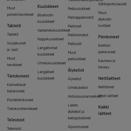
Sähköpotkulaudat
Kuulokkeet
Muut
Pelikuulokkeet
Muut
puhelintarvikkeet
Bluetooth-
Pelinäppäimistöt
älykodin
kuulokkeet
Tabletit
tuotteet
Pelihiiret
Vastamelukuulokkeet
Tabletit
Pelihiirimatot
Pienkoneet
Nappikuulokkeet
Suojakuoret
Pelituolit
Keittiön
Langattomat
ja -lasit
pienkoneet
Muut
kuulokkeet
Muut
pelituotteet
Kauneus ja
Urheilukuulokkeet
tarvikkeet
terveys
Älykellot
Langalliset
Tietokoneet
Nettilaitteet
kuulokkeet
Älykellot
Kannettavat
Reitittimet
Urheilukellot
tietokoneet
Mesh-laitteet
Aktiivisuusrannekkeet
Pöytätietokoneet
Lasten
Kaikki
Tietokonetarvikkeet
älykellot ja
laitteet
kellopuhelimet
Televisiot
Älysormukset
Televisiot