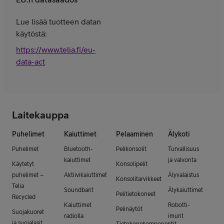
Lue lisää tuotteen datan
käytöstä:
https://www.telia.fi/eu-
data-act
Laitekauppa
Puhelimet
Kaiuttimet
Pelaaminen
Älykoti
Puhelimet
Bluetooth-
Pelikonsolit
Turvallisuus
kaiuttimet
ja valvonta
Käytetyt
Konsolipelit
puhelimet –
Aktiivikaiuttimet
Älyvalaistus
Konsolitarvikkeet
Telia
Soundbarit
Älykaiuttimet
Pelitietokoneet
Recycled
Kaiuttimet
Robotti-
Pelinäytöt
Suojakuoret
radiolla
imurit
ja suojalasit
Tietokonekomponentit