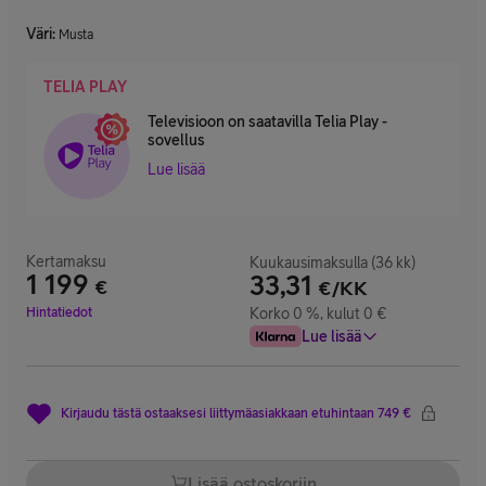
Väri
:
Musta
TELIA PLAY
Televisioon on saatavilla Telia Play -
sovellus
Lue lisää
Kertamaksu
Kuukausimaksulla (36 kk)
1 199
33,31
€
€/KK
Hinta 1 199 €
Hintatiedot
Korko 0 %, kulut 0 €
Lue lisää
Kirjaudu tästä ostaaksesi liittymäasiakkaan etuhintaan 749 €
Lisää ostoskoriin