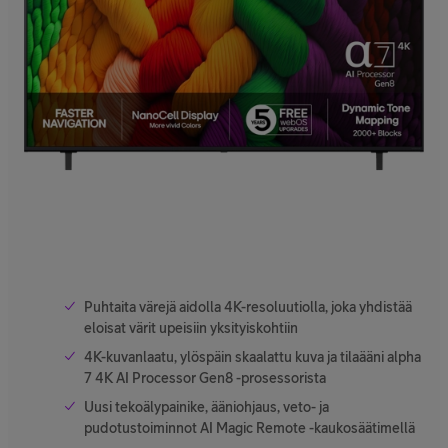
Puhtaita värejä aidolla 4K-resoluutiolla, joka yhdistää
eloisat värit upeisiin yksityiskohtiin
4K-kuvanlaatu, ylöspäin skaalattu kuva ja tilaääni alpha
7 4K AI Processor Gen8 -prosessorista
Uusi tekoälypainike, ääniohjaus, veto- ja
pudotustoiminnot AI Magic Remote -kaukosäätimellä