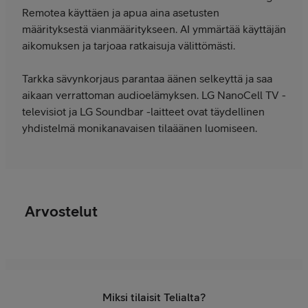
Remotea käyttäen ja apua aina asetusten
määrityksestä vianmääritykseen. AI ymmärtää käyttäjän
aikomuksen ja tarjoaa ratkaisuja välittömästi.
Tarkka sävynkorjaus parantaa äänen selkeyttä ja saa
aikaan verrattoman audioelämyksen. LG NanoCell TV -
televisiot ja LG Soundbar -laitteet ovat täydellinen
yhdistelmä monikanavaisen tilaäänen luomiseen.
Arvostelut
Miksi tilaisit Telialta?