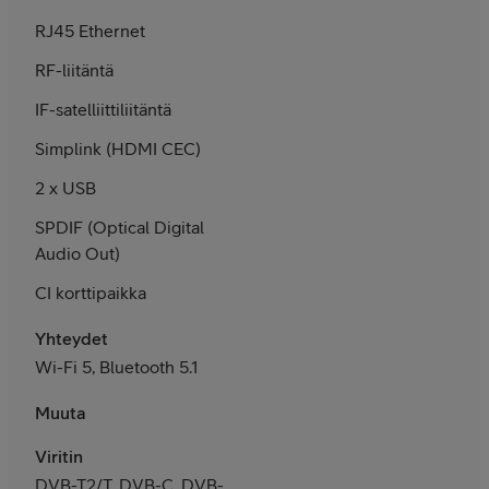
RJ45 Ethernet
RF-liitäntä
IF-satelliittiliitäntä
Simplink (HDMI CEC)
2 x USB
SPDIF (Optical Digital
Audio Out)
CI korttipaikka
Yhteydet
Wi-Fi 5, Bluetooth 5.1
Muuta
Viritin
DVB-T2/T, DVB-C, DVB-