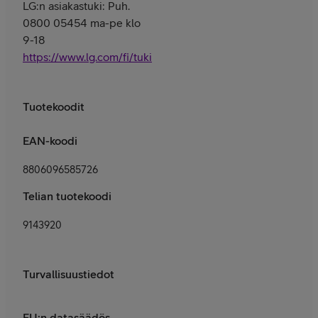
LG:n asiakastuki: Puh.
0800 05454 ma-pe klo
9-18
https://www.lg.com/fi/tuki
Tuotekoodit
EAN-koodi
8806096585726
Telian tuotekoodi
9143920
Turvallisuustiedot
EU:n datasäädös