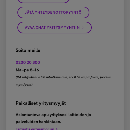
JÄTÄ YHTEYDENOTTOPYYNTÖ
AVAA CHAT YRITYSMYYNTIIN
Soita meille
0200 20 300
Ma–pe 8–16
(94 snt/puhelu + 54 snt/alkava min, alv 0 % +mpm/pvm, jonotus
mpm/pvm)
Paikalliset yritysmyyjät
Asiantunteva apu yrityksesi laitteiden ja
palveluiden hankintaan.
Tutustu yritysmyyjiin