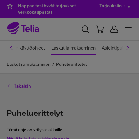
Nappaa tosi hyvät tarjoukset
Tarjouksiin
verkkokaupasta!
YKSITYISILLE
YRITYKSILLE
WHOLESALE
lveluiden käyttöohjeet
Laskut ja maksaminen
Asiointipalvelut
TELIA FINLAND
Laskut ja maksaminen
/
Puheluerittelyt
Kauppa
Takaisin
IT-palvelut
Puheluerittelyt
Asiakastuki
Tämä ohje on yritysasiakkaille.
Näytä kuluttaja-asiakkaiden ohje.