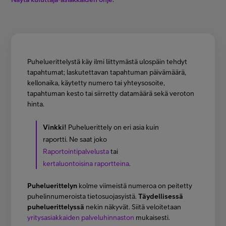
Minun Telia Yrityksille
Inspiroidu
Puheluerittelystä käy ilmi liittymästä ulospäin tehdyt
tapahtumat; laskutettavan tapahtuman päivämäärä,
FI
EN
SV
kellonaika, käytetty numero tai yhteysosoite,
tapahtuman kesto tai siirretty datamäärä sekä veroton
hinta.
Vinkki!
Puheluerittely on eri asia kuin
raportti. Ne saat joko
Raportointipalvelusta
tai
kertaluontoisina raportteina
.
Puheluerittelyn
kolme viimeistä numeroa on peitetty
puhelinnumeroista tietosuojasyistä.
Täydellisessä
puheluerittelyssä
nekin näkyvät. Siitä veloitetaan
yritysasiakkaiden palveluhinnaston
mukaisesti.