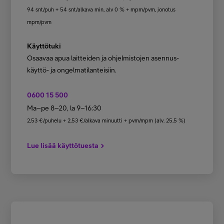
94 snt/puh + 54 snt/alkava min, alv 0 % + mpm/pvm, jonotus
mpm/pvm
Käyttötuki
Osaavaa apua laitteiden ja ohjelmistojen asennus-
käyttö- ja ongelmatilanteisiin.
0600 15 500
Ma–pe 8–20, la 9–16:30
2,53 €/puhelu + 2,53 €/alkava minuutti + pvm/mpm (alv. 25,5 %)
Lue lisää käyttötuesta