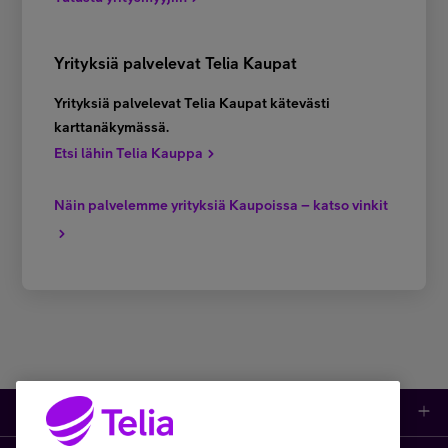
Yrityksiä palvelevat Telia Kaupat
Yrityksiä palvelevat Telia Kaupat kätevästi
karttanäkymässä.
Etsi lähin Telia Kauppa
Näin palvelemme yrityksiä Kaupoissa – katso vinkit
Tuotteet