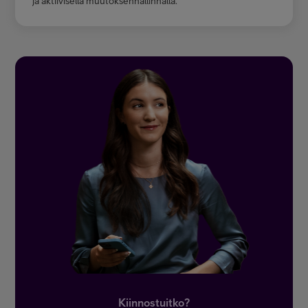
ja aktiivisella muutoksenhallinnalla.
Kiinnostuitko?