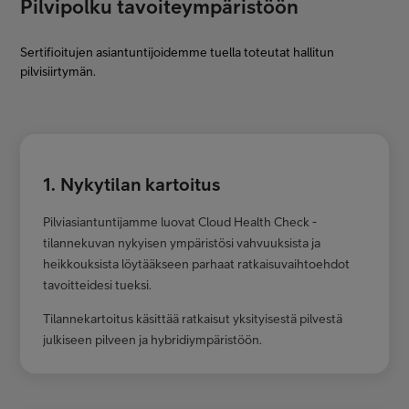
Pilvipolku tavoiteympäristöön
Sertifioitujen asiantuntijoidemme tuella toteutat hallitun
pilvisiirtymän.
1. Nykytilan kartoitus
Pilviasiantuntijamme luovat Cloud Health Check -
tilannekuvan nykyisen ympäristösi vahvuuksista ja
heikkouksista löytääkseen parhaat ratkaisuvaihtoehdot
tavoitteidesi tueksi.
Tilannekartoitus käsittää ratkaisut yksityisestä pilvestä
julkiseen pilveen ja hybridiympäristöön.