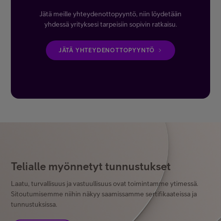
Jätä meille yhteydenottopyyntö, niin löydetään
yhdessä yrityksesi tarpeisiin sopivin ratkaisu.
JÄTÄ YHTEYDENOTTOPYYNTÖ
Telialle myönnetyt tunnustukset
Laatu, turvallisuus ja vastuullisuus ovat toimintamme ytimessä.
Sitoutumisemme niihin näkyy saamissamme sertifikaateissa ja
tunnustuksissa.