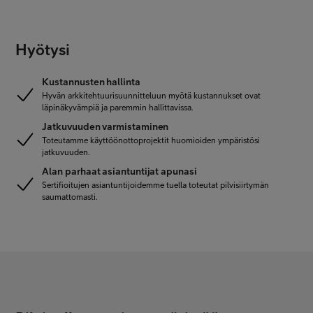
Hyötysi
Kustannusten hallinta
Hyvän arkkitehtuurisuunnitteluun myötä kustannukset ovat
läpinäkyvämpiä ja paremmin hallittavissa.
Jatkuvuuden varmistaminen
Toteutamme käyttöönottoprojektit huomioiden ympäristösi
jatkuvuuden.
Alan parhaat asiantuntijat apunasi
Sertifioitujen asiantuntijoidemme tuella toteutat pilvisiirtymän
saumattomasti.