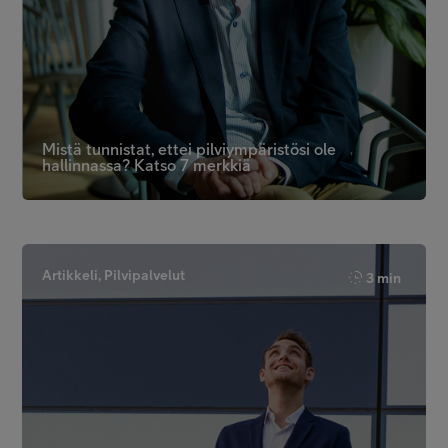
Mistä tunnistat, ettei pilviympäristösi ole
hallinnassa? Katso 7 merkkiä
Artikkeli, Pilvipalvelut
3 min