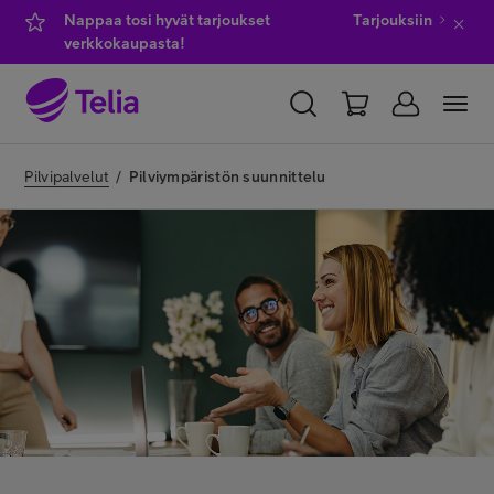
Nappaa tosi hyvät tarjoukset
Tarjouksiin
verkkokaupasta!
YKSITYISILLE
YRITYKSILLE
WHOLESALE
Pilvipalvelut
/
Pilviympäristön suunnittelu
TELIA FINLAND
Kauppa
IT-palvelut
Asiakastuki