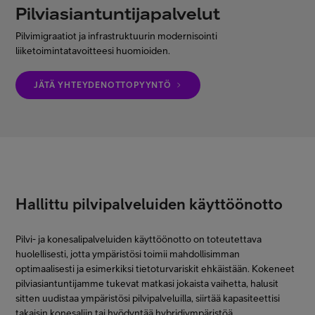
Pilviasiantuntijapalvelut
Minun Telia Yrityksille
Pilvimigraatiot ja infrastruktuurin modernisointi
liiketoimintatavoitteesi huomioiden.
Inspiroidu
JÄTÄ YHTEYDENOTTOPYYNTÖ
FI
EN
SV
Hallittu pilvipalveluiden käyttöönotto
Pilvi- ja konesalipalveluiden käyttöönotto on toteutettava
huolellisesti, jotta ympäristösi toimii mahdollisimman
optimaalisesti ja esimerkiksi tietoturvariskit ehkäistään. Kokeneet
pilviasiantuntijamme tukevat matkasi jokaista vaihetta, halusit
sitten uudistaa ympäristösi pilvipalveluilla, siirtää kapasiteettisi
takaisin konesaliin tai hyödyntää hybridiympäristöä.