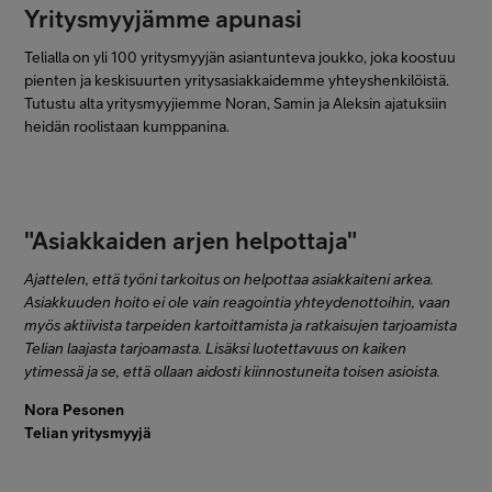
Yritysmyyjämme apunasi
Telialla on yli 100 yritysmyyjän asiantunteva joukko, joka koostuu
pienten ja keskisuurten yritysasiakkaidemme yhteyshenkilöistä.
Tutustu alta yritysmyyjiemme Noran, Samin ja Aleksin ajatuksiin
heidän roolistaan kumppanina.
"Asiakkaiden arjen helpottaja"
Ajattelen, että työni tarkoitus on helpottaa asiakkaiteni arkea.
Asiakkuuden hoito ei ole vain reagointia yhteydenottoihin, vaan
myös aktiivista tarpeiden kartoittamista ja ratkaisujen tarjoamista
Telian laajasta tarjoamasta. Lisäksi luotettavuus on kaiken
ytimessä ja se, että ollaan aidosti kiinnostuneita toisen asioista.
Nora Pesonen
Telian yritysmyyjä