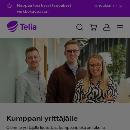
Nappaa tosi hyvät tarjoukset
Tarjouksiin
verkkokaupasta!
YKSITYISILLE
YRITYKSILLE
WHOLESALE
TELIA FINLAND
Kauppa
IT-palvelut
Asiakastuki
Kumppani yrittäjälle
Olemme yrittäjälle luotettava kumppani, joka on tukena