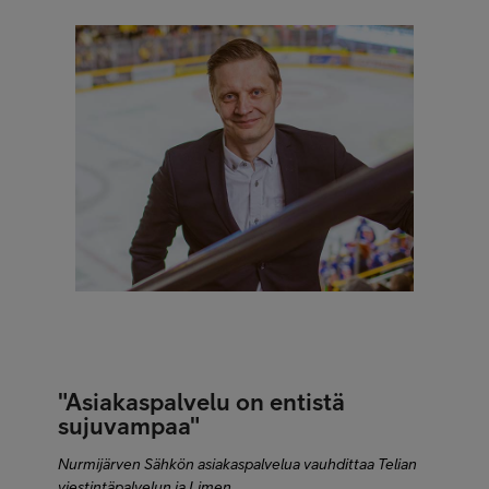
"Asiakaspalvelu on entistä
sujuvampaa"
Nurmijärven Sähkön asiakaspalvelua vauhdittaa Telian
viestintäpalvelun ja Limen