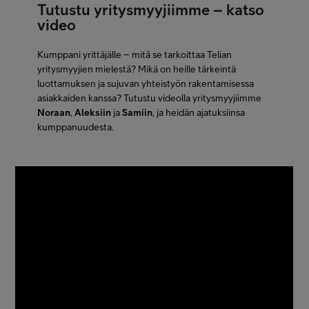
Tutustu yritysmyyjiimme – katso
video
Kumppani yrittäjälle – mitä se tarkoittaa Telian
yritysmyyjien mielestä? Mikä on heille tärkeintä
luottamuksen ja sujuvan yhteistyön rakentamisessa
asiakkaiden kanssa? Tutustu videolla yritysmyyjiimme
Noraan
,
Aleksiin
ja
Samiin
, ja heidän ajatuksiinsa
kumppanuudesta.