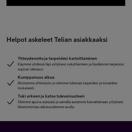
Helpot askeleet Telian asiakkaaksi
Yhteydenotto ja tarpeidesi kartoittaminen
Käymme yhdessä läpi yrityksesi nykytilanteen ja löydämme tarpeisiisi
sopivat ratkaisut.
Kumppanuus alkaa
Aloitamme yhteistyön ja olemme tukenasi tarpeidesi ja toiveidesi
mukaisesti.
Tuki arkeen ja katse tulevaisuuteen
Olemme apuna arjessasi ja samalla autamme kasvattamaan yrityksesi
liiketoimintaa ratkaisuidemme avulla.