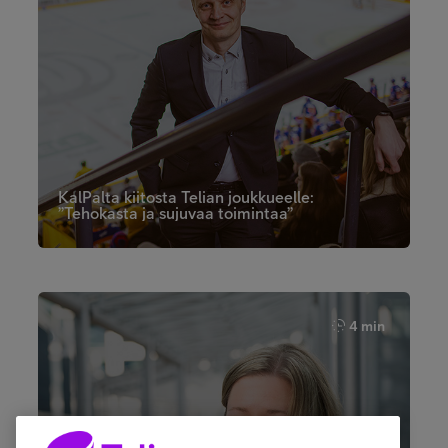
KalPalta kiitosta Telian joukkueelle:
”Tehokasta ja sujuvaa toimintaa”
4 min