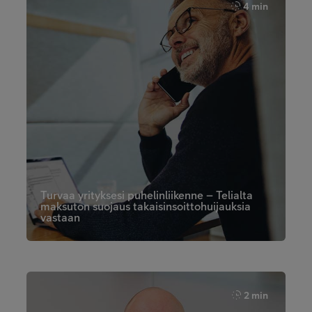
4 min
Turvaa yrityksesi puhelinliikenne – Telialta
maksuton suojaus takaisinsoittohuijauksia
vastaan
2 min