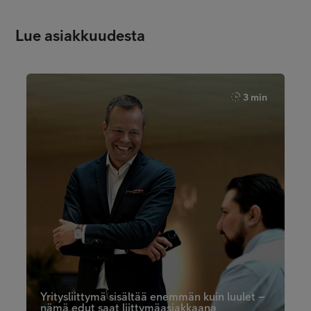
Lue asiakkuudesta
3 min
Yritysliittymä sisältää enemmän kuin luulet –
nämä edut saat liittymäasiakkaana