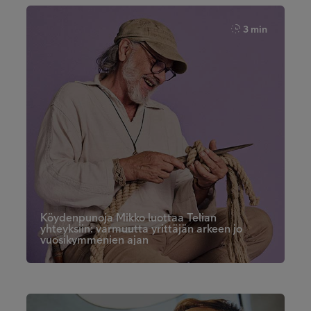
3 min
Köydenpunoja Mikko luottaa Telian
yhteyksiin: varmuutta yrittäjän arkeen jo
vuosikymmenien ajan