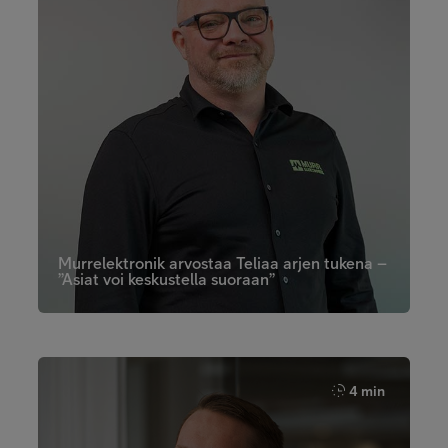
Murrelektronik arvostaa Teliaa arjen tukena –
”Asiat voi keskustella suoraan”
4 min