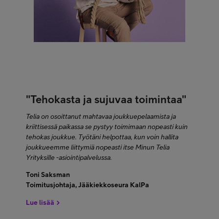
"Tehokasta ja sujuvaa toimintaa"
Telia on osoittanut mahtavaa joukkuepelaamista ja
kriittisessä paikassa se pystyy toimimaan nopeasti kuin
tehokas joukkue. Työtäni helpottaa, kun voin hallita
joukkueemme liittymiä nopeasti itse Minun Telia
Yrityksille -asiointipalvelussa.
Toni Saksman
Toimitusjohtaja, Jääkiekkoseura KalPa
Lue lisää