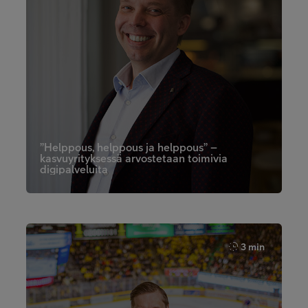
”Helppous, helppous ja helppous” –
kasvuyrityksessä arvostetaan toimivia
digipalveluita
3 min