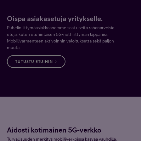
Oispa asiakasetuja yritykselle.
Puhelinliittymäasiakkaanamme saat useita rahanarvoisia
etuja, kuten etuhintaisen 5G-nettiliittymän läppäriisi,
Mobiilivarmenteen aktivoinnin veloituksetta sekä paljon
muuta.
TUTUSTU ETUIHIN
Aidosti kotimainen 5G-verkko
Turvallisuuden merkitys mobiiliverkoissa kasvaa vauhdilla.