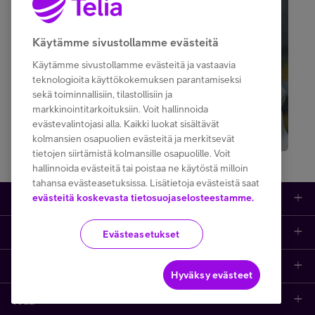
Käytämme sivustollamme evästeitä
Käytämme sivustollamme evästeitä ja vastaavia
teknologioita käyttökokemuksen parantamiseksi
sekä toiminnallisiin, tilastollisiin ja
markkinointitarkoituksiin. Voit hallinnoida
Asiantuntijan vinkit: Näin valitset yrityksellesi
evästevalintojasi alla. Kaikki luokat sisältävät
parhaan liittymäpaketin
kolmansien osapuolien evästeitä ja merkitsevät
tietojen siirtämistä kolmansille osapuolille. Voit
hallinnoida evästeitä tai poistaa ne käytöstä milloin
tahansa evästeasetuksissa. Lisätietoja evästeistä saat
evästeitä koskevasta tietosuojaselosteestamme.
Tuotteet
Asiakastuki
Kauppa
Evästeasetukset
Opi ja inspiroidu
Etusivu
IT-palvelut
Hyväksy evästeet
Telia
Kaikki sisällöt
Yhteystiedot
Yrittäjän palvelut