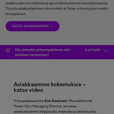
asiakkuuden eri vaiheissa ja apuna liiketoiminnan kasvattamisessa.
Minun Telia Yrityksille
Tutustu asiakkaidemme kokemuksiin ja Telian yritysmyyjien rooliin
kumppanina.
Inspiroidu
KATSO ASIAKASVIDEO
FI
EN
SV
Ota yhteyttä yritysmyyjiimme, niin
Lue lisää
jutellaan tarpeistasi!
Asiakkaamme kokemuksia –
katso video
Yritysasiakkaamme
Kim Koskinen
, Murrelektronik
Power Oy:n Managing Director, arvostaa
asiakkaanamme helppoutta, nopeutta ja aktiivisuutta.