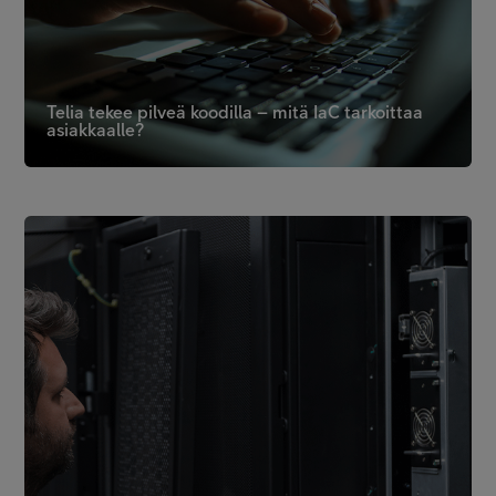
Telia tekee pilveä koodilla – mitä IaC tarkoittaa
asiakkaalle?