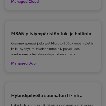
Managed Cloud
M365-pilviympäristön tuki ja hallinta
Olemme apunasi, jotta saat Microsoft 365 -ympäristöstäsi
kaikki hyödyt irti. Huolehdimme pilvipalveluidesi
ajantasaisesta tietoturvasta ja hallinnoinnista.
Managed 365
Hybridipilvellä saumaton IT-infra
Hybridipilvi yhdistää julkipilven ja yksityisen pilviratkaisun