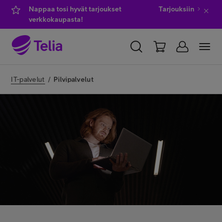
Nappaa tosi hyvät tarjoukset
Tarjouksiin
verkkokaupasta!
YKSITYISILLE
YRITYKSILLE
WHOLESALE
IT-palvelut
/
Pilvipalvelut
TELIA FINLAND
Kauppa
IT-palvelut
Asiakastuki