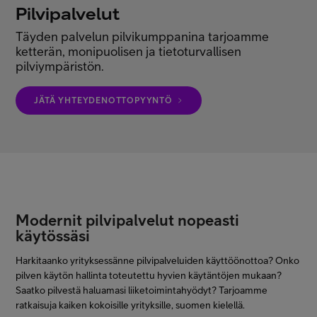
Pilvipalvelut
Minun Telia Yrityksille
Täyden palvelun pilvikumppanina tarjoamme
ketterän, monipuolisen ja tietoturvallisen
Inspiroidu
pilviympäristön.
JÄTÄ YHTEYDENOTTOPYYNTÖ
FI
EN
SV
Modernit pilvipalvelut nopeasti
käytössäsi
Harkitaanko yrityksessänne pilvipalveluiden käyttöönottoa? Onko
pilven käytön hallinta toteutettu hyvien käytäntöjen mukaan?
Saatko pilvestä haluamasi liiketoimintahyödyt? Tarjoamme
ratkaisuja kaiken kokoisille yrityksille, suomen kielellä.