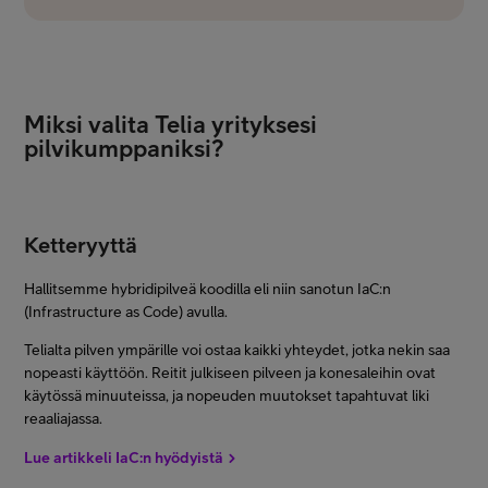
Miksi valita Telia yrityksesi
pilvikumppaniksi?
Ketteryyttä
Hallitsemme hybridipilveä koodilla eli niin sanotun IaC:n
(Infrastructure as Code) avulla.
Telialta pilven ympärille voi ostaa kaikki yhteydet, jotka nekin saa
nopeasti käyttöön. Reitit julkiseen pilveen ja konesaleihin ovat
käytössä minuuteissa, ja nopeuden muutokset tapahtuvat liki
reaaliajassa.
Lue artikkeli IaC:n hyödyistä