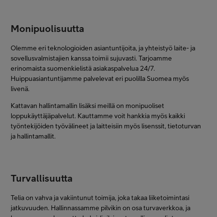
Monipuolisuutta
Olemme eri teknologioiden asiantuntijoita, ja yhteistyö laite- ja
sovellusvalmistajien kanssa toimii sujuvasti. Tarjoamme
erinomaista suomenkielistä asiakaspalvelua 24/7.
Huippuasiantuntijamme palvelevat eri puolilla Suomea myös
livenä.
Kattavan hallintamallin lisäksi meillä on monipuoliset
loppukäyttäjäpalvelut. Kauttamme voit hankkia myös kaikki
työntekijöiden työvälineet ja laitteisiin myös lisenssit, tietoturvan
ja hallintamallit.
Turvallisuutta
Telia on vahva ja vakiintunut toimija, joka takaa liiketoimintasi
jatkuvuuden. Hallinnassamme pilvikin on osa turvaverkkoa, ja