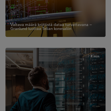
Valtava määrä kriittistä dataa turvattavana –
Granlund luottaa Telian konesaliin
4 min