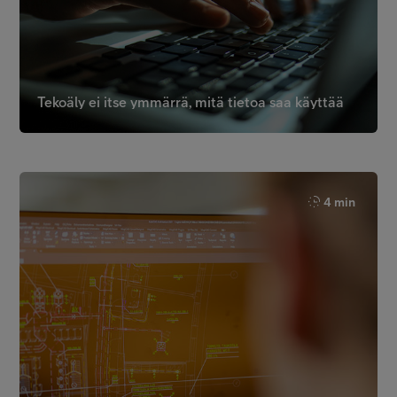
Tekoäly ei itse ymmärrä, mitä tietoa saa käyttää
4 min