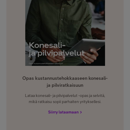
Opas kustannustehokkaaseen konesali-
ja pilviratkaisuun
Lataa konesali- ja pilvipalvelut -opas ja selvitä,
mikä ratkaisu sopii parhaiten yrityksellesi.
Siirry lataamaan