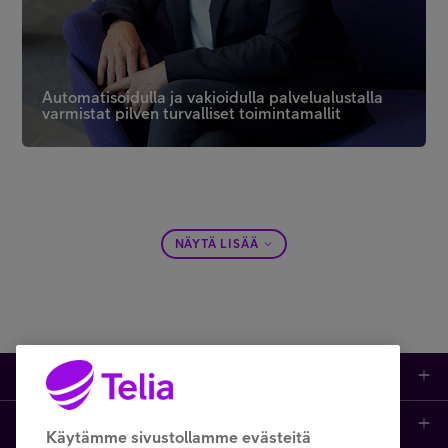
Automatisoidulla ja vakioidulla palvelualustalla
varmistat pilven turvalliset toimintamallit
NÄYTÄ LISÄÄ
Tuotteet
Asiakastuki
Kauppa
Käytämme sivustollamme evästeitä