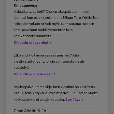
Kirjautuneena
Haluatko apua heti? Chat-asiakaspalvelumme on
apunasi, kun olet kirjautuneena Minun Telia Yrityksille -
asiointipalveluun tai voit myös tunnistautua suoraan
chat-palveluun mobiilivarmenteella tai
verkkopankkitunnuksilla.
Kirjaudu ja avaa chat
Etkö ehdi hoitamaan asiaasi juuri nyt? Jätä
viesti kirjautuneena, jolloin voit seurata viestisi
käsittelyä.
Kirjaudu ja lähetä viesti
Asiakaspalvelumme kirjallinen viestintä on keskitetty
Minun Telia Yrityksille -asiointipalveluun. Tämän vuoksi
.
käytössämme ei ole sähköpostia
Lue lisää
Chat: Arkisin 8–16