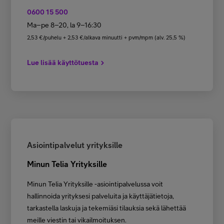
0600 15 500
Ma–pe 8–20, la 9–16:30
2,53 €/puhelu + 2,53 €/alkava minuutti + pvm/mpm (alv. 25,5 %)
Lue lisää käyttötuesta
Asiointipalvelut yrityksille
Minun Telia Yrityksille
Minun Telia Yrityksille -asiointipalvelussa voit
hallinnoida yrityksesi palveluita ja käyttäjätietoja,
tarkastella laskuja ja tekemiäsi tilauksia sekä lähettää
meille viestin tai vikailmoituksen.