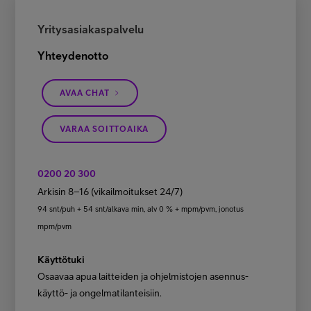
Yritysasiakaspalvelu
Yhteydenotto
AVAA CHAT
VARAA SOITTOAIKA
0200 20 300
Arkisin 8–16 (vikailmoitukset 24/7)
94 snt/puh + 54 snt/alkava min, alv 0 % + mpm/pvm, jonotus
mpm/pvm
Käyttötuki
Osaavaa apua laitteiden ja ohjelmistojen asennus-
käyttö- ja ongelmatilanteisiin.