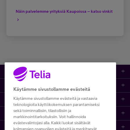
Näin palvelemme yrityksiä Kaupoissa – katso vinkit
Tuotteet
Asiakastuki
Kauppa
Käytämme sivustollamme evästeitä
Käytämme sivustollamme evästeitä ja vastaavia
Opi ja inspiroidu
Etusivu
IT-palvelut
teknologioita käyttökokemuksen parantamiseksi
sekä toiminnallisiin, tilastollisiin ja
Telia
Kaikki sisällöt
Yhteystiedot
Yrittäjän palvelut
markkinointitarkoituksiin. Voit hallinnoida
evästevalintojasi alla. Kaikki luokat sisältävät
Telia Finland
Telia
Artikkelit
Paikalliset yritysmyyjät
Julkishallinnolle
kolmansien osapuolien evästeitä ja merkitsevät