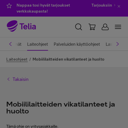
Nappaa tosi hyvät tarjoukset
Tarjouksiin
verkkokaupasta!
YKSITYISILLE
YRITYKSILLE
WHOLESALE
ettiliittymät
Laiteohjeet
Palveluiden käyttöohjeet
Laskut ja 
TELIA FINLAND
Laiteohjeet
/
Mobiililaitteiden vikatilanteet ja huolto
Kauppa
Takaisin
IT-palvelut
Mobiililaitteiden vikatilanteet ja
huolto
Asiakastuki
Tämä ohje on yritysasiakkaille.