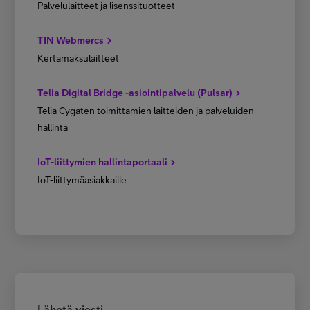
Palvelulaitteet ja lisenssituotteet
TIN Webmercs
Kertamaksulaitteet
Telia Digital Bridge -asiointipalvelu (Pulsar)
Telia Cygaten toimittamien laitteiden ja palveluiden
hallinta
IoT-liittymien hallintaportaali
IoT-liittymäasiakkaille
Lähetä viesti