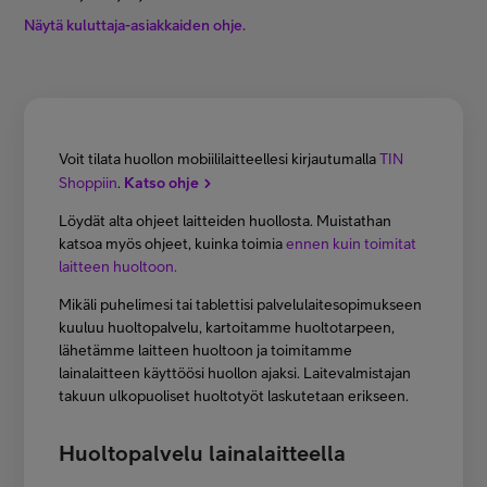
Minun Telia Yrityksille
Näytä kuluttaja-asiakkaiden ohje.
Inspiroidu
Voit tilata huollon mobiililaitteellesi kirjautumalla
TIN
FI
EN
SV
Shoppiin
.
Katso ohje
Löydät alta ohjeet laitteiden huollosta. Muistathan
katsoa myös ohjeet, kuinka toimia
ennen kuin toimitat
laitteen huoltoon.
Mikäli puhelimesi tai tablettisi palvelulaitesopimukseen
kuuluu huoltopalvelu, kartoitamme huoltotarpeen,
lähetämme laitteen huoltoon ja toimitamme
lainalaitteen käyttöösi huollon ajaksi. Laitevalmistajan
takuun ulkopuoliset huoltotyöt laskutetaan erikseen.
Huoltopalvelu lainalaitteella