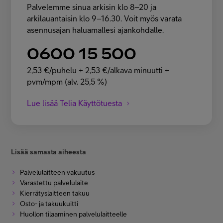
Palvelemme sinua arkisin klo 8–20 ja
arkilauantaisin klo 9–16.30. Voit myös varata
asennusajan haluamallesi ajankohdalle.
0600 15 500
2,53 €/puhelu + 2,53 €/alkava minuutti +
pvm/mpm (alv. 25,5 %)
Lue lisää Telia Käyttötuesta
Lisää samasta aiheesta
Palvelulaitteen vakuutus
Varastettu palvelulaite
Kierrätyslaitteen takuu
Osto- ja takuukuitti
Huollon tilaaminen palvelulaitteelle