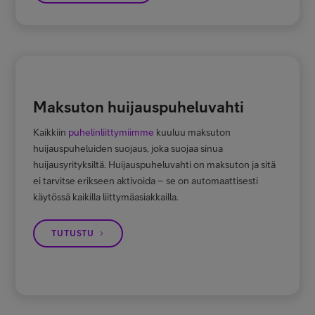
Maksuton huijauspuheluvahti
Kaikkiin
puhelinliittymiimme
kuuluu maksuton
huijauspuheluiden suojaus, joka suojaa sinua
huijausyrityksiltä. Huijauspuheluvahti on maksuton ja sitä
ei tarvitse erikseen aktivoida – se on automaattisesti
käytössä kaikilla liittymäasiakkailla.
TUTUSTU