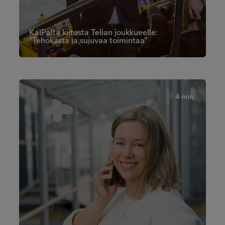
KalPalta kiitosta Telian joukkueelle:
”Tehokasta ja sujuvaa toimintaa”
4 min