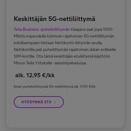
Keskittäjän 5G-nettiliittymä
Telia Business -puhelinliittymän
tilaajana saat jopa 1000
Mbit/s nopeudella toimivan rajattoman 5G-nettiliittymän
edullisempaan hintaan Nettikortti-liittymän avulla.
Nettikortilla jaat puheliittymäsi rajattoman datan erilliselle
SIM-kortille. Ota tämä keskittäjän etuliittymä käyttöön
Minun Telia Yrityksille -asiointipalvelussa.
alk. 12,95 €/kk
Ilman puhelinliittymää 5G-nettiliittymä alk. 31,95 €/kk
HYÖDYNNÄ ETU