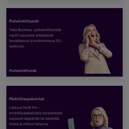
Puhelinliittymät
Telia Business -puhelinliittymillä
nautit sujuvasta yhteydestä
turvallisessa ja kotimaisessa 5G-
verkossa.
Puhelinliittymät
Mobiililaajakaistat
Liikkuva Netti Pro -
mobiililaajakaistalla työskentelet
sujuvasti läppärillä tai tabletilla
missä ja milloin tahansa.