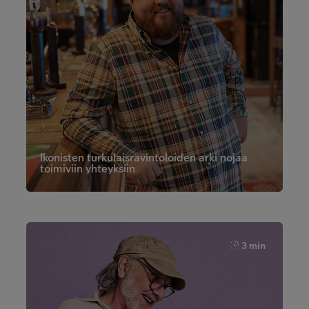
Ikonisten turkulaisravintoloiden arki nojaa
toimiviin yhteyksiin
3 min