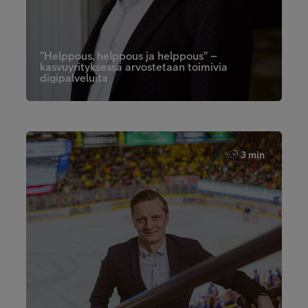
”Helppous, helppous ja helppous” –
kasvuyrityksessä arvostetaan toimivia
digipalveluita
3 min