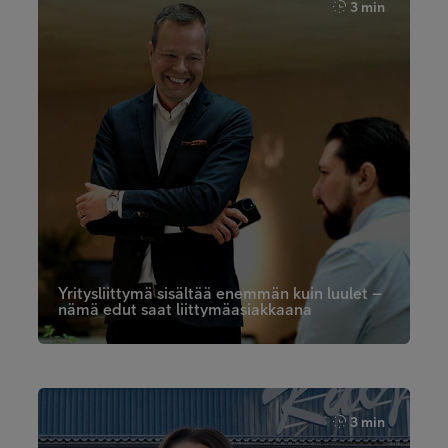
3 min
Yritysliittymä sisältää enemmän kuin luulet –
nämä edut saat liittymäasiakkaana
3 min