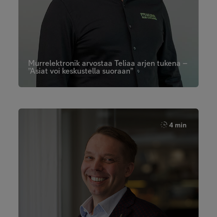
Murrelektronik arvostaa Teliaa arjen tukena –
”Asiat voi keskustella suoraan”
4 min