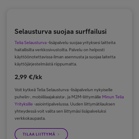
Selausturva suojaa surffailusi
Telia Selausturva
-lisäpalvelu suojaa yrityksesi laitteita
haitallisilta verkkosivustoilta. Palvelu on helposti
käyttöönotettavissa ilman asennusta ja suojaa laitetta
käyttöjärjestelmästä riippumatta.
2,99 €/kk
Voit kytkeä Telia Selausturva -lisäpalvelun nykyiselle
puhelin-, mobiililaajakaista-, ja M2M-liittymälle
Minun Telia
Yrityksille
-asiointipalvelussa. Uuden liittymätilauksen
yhteydessä voit valita sen liittymäsi lisäpalveluksi
verkkokaupasta.
TILAA LIITTYMÄ