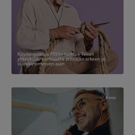
Köydenpunoja Mikko luottaa Telian
yhteyksiin: varmuutta yrittäjän arkeen jo
vuosikymmenien ajan
4 min