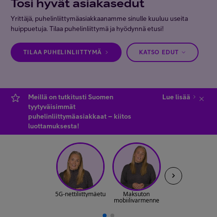
Tosi hyvät asiakasedut
Minun Telia Yrityksille
Yrittäjä, puhelinliittymäasiakkaanamme sinulle kuuluu useita
huippuetuja. Tilaa puhelinliittymä ja hyödynnä etusi!
Inspiroidu
TILAA PUHELINLIITTYMÄ
KATSO EDUT
FI
EN
SV
Meillä on tutkitusti Suomen
Lue lisää
tyytyväisimmät
puhelinliittymäasiakkaat – kiitos
luottamuksesta!