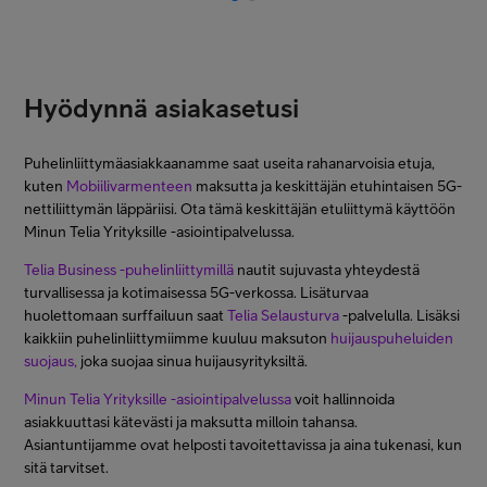
Hyödynnä asiakasetusi
Puhelinliittymäasiakkaanamme saat useita rahanarvoisia etuja,
kuten
Mobiilivarmenteen
maksutta ja keskittäjän etuhintaisen 5G-
nettiliittymän läppäriisi. Ota tämä keskittäjän etuliittymä käyttöön
Minun Telia Yrityksille -asiointipalvelussa.
Telia Business -puhelinliittymillä
nautit sujuvasta yhteydestä
turvallisessa ja kotimaisessa 5G-verkossa. Lisäturvaa
huolettomaan surffailuun saat
Telia Selausturva
-palvelulla. Lisäksi
kaikkiin puhelinliittymiimme kuuluu maksuton
huijauspuheluiden
suojaus,
joka suojaa sinua huijausyrityksiltä.
Minun Telia Yrityksille -asiointipalvelussa
voit hallinnoida
asiakkuuttasi kätevästi ja maksutta milloin tahansa.
Asiantuntijamme ovat helposti tavoitettavissa ja aina tukenasi, kun
sitä tarvitset.