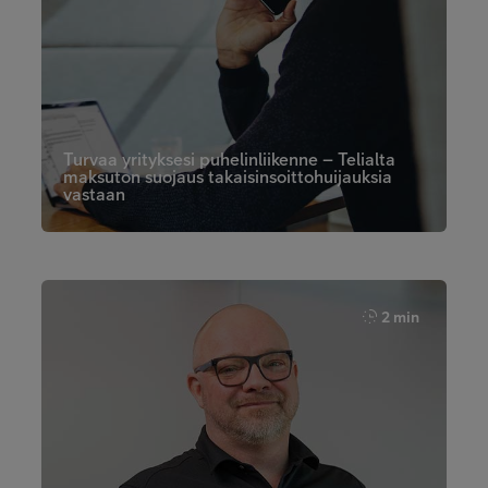
Turvaa yrityksesi puhelinliikenne – Telialta
maksuton suojaus takaisinsoittohuijauksia
vastaan
2 min