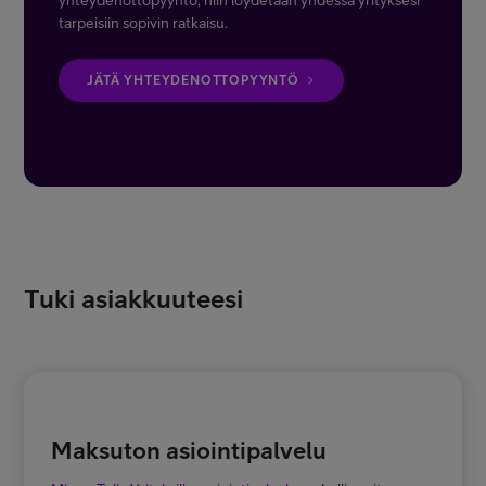
yhteydenottopyyntö, niin löydetään yhdessä yrityksesi
tarpeisiin sopivin ratkaisu.
JÄTÄ YHTEYDENOTTOPYYNTÖ
Tuki asiakkuuteesi
Maksuton asiointipalvelu