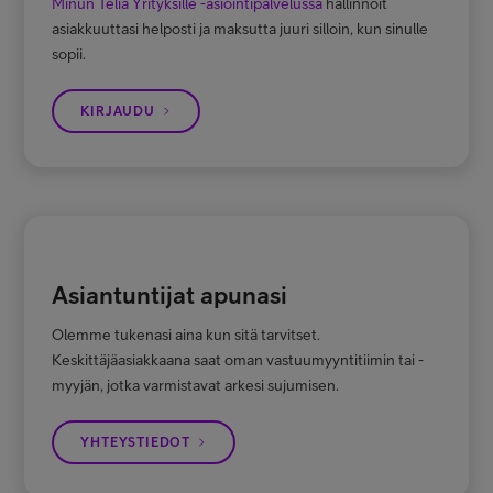
Minun Telia Yrityksille -asiointipalvelussa
hallinnoit
asiakkuuttasi helposti ja maksutta juuri silloin, kun sinulle
sopii.
KIRJAUDU
Asiantuntijat apunasi
Olemme tukenasi aina kun sitä tarvitset.
Keskittäjäasiakkaana saat oman vastuumyyntitiimin tai -
myyjän, jotka varmistavat arkesi sujumisen.
YHTEYSTIEDOT