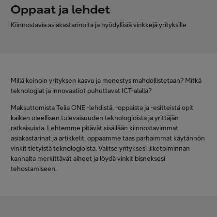
Oppaat ja lehdet
Minun Telia Yrityksille
Kiinnostavia asiakastarinoita ja hyödyllisiä vinkkejä yrityksille
Inspiroidu
FI
EN
SV
Millä keinoin yrityksen kasvu ja menestys mahdollistetaan? Mitkä
teknologiat ja innovaatiot puhuttavat ICT-alalla?
Maksuttomista Telia ONE -lehdistä, -oppaista ja -esitteistä opit
kaiken oleellisen tulevaisuuden teknologioista ja yrittäjän
ratkaisuista. Lehtemme pitävät sisällään kiinnostavimmat
asiakastarinat ja artikkelit, oppaamme taas parhaimmat käytännön
vinkit tietyistä teknologioista. Valitse yrityksesi liiketoiminnan
kannalta merkittävät aiheet ja löydä vinkit bisneksesi
tehostamiseen.