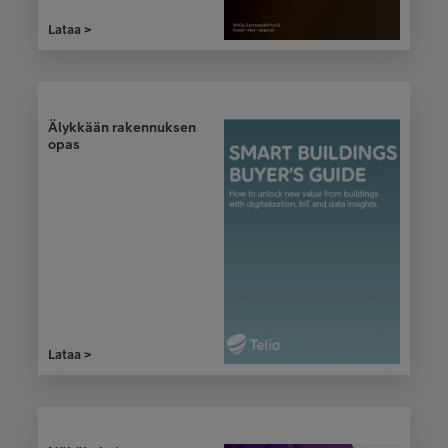
Lataa >
Telia ONE -yrittäjälehti
2019
Älykkään rakennuksen
opas
Lataa >
Telia ONE -lehti
1/2019
Lataa >
Lataa >