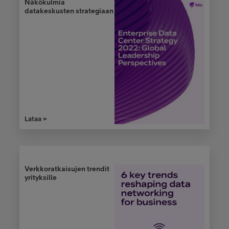
Näkökulmia
datakeskusten strategiaan
Telia ONE -lehti
1/2018
Lataa >
Lataa >
Verkkoratkaisujen trendit
yrityksille