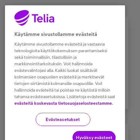
SD-WAN
Tietoturvatutkimus 2023
Käytämme sivustollamme evästeitä
Käytämme sivustollamme evästeitä ja vastaavia
Lataa >
teknologioita käyttökokemuksen parantamiseksi
sekä toiminnallisiin, tilastollisiin ja
markkinointitarkoituksiin. Voit hallinnoida
evästevalintojasi alla. Kaikki luokat sisältävät
kolmansien osapuolien evästeitä ja merkitsevät
Liikkuva Yritysverkko
tietojen siirtämistä kolmansille osapuolille. Voit
hallinnoida evästeitä tai poistaa ne käytöstä milloin
tahansa evästeasetuksissa. Lisätietoja evästeistä saat
Lataa >
evästeitä koskevasta tietosuojaselosteestamme.
Evästeasetukset
Lataa >
Hyväksy evästeet
ICT-tutkimus 2019