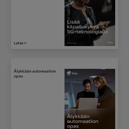
Telia ONE -yrittäjälehti
1/2020
Lataa >
Lataa >
Älykkään automaation
opas
Telia ONE -lehti
2/2019
Lataa >