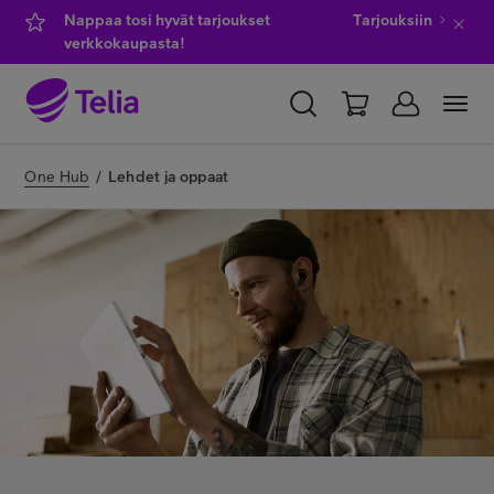
Nappaa tosi hyvät tarjoukset
Tarjouksiin
verkkokaupasta!
YKSITYISILLE
YRITYKSILLE
WHOLESALE
One Hub
/
Lehdet ja oppaat
TELIA FINLAND
Kauppa
IT-palvelut
Asiakastuki