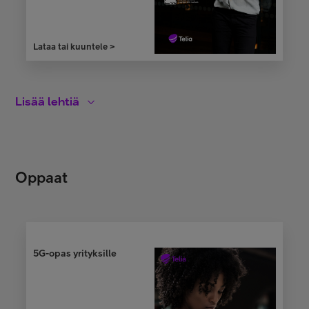
Lataa tai kuuntele >
Lisää lehtiä
Oppaat
Telia ONE -lehti
1/2020
5G-opas yrityksille
Lataa >