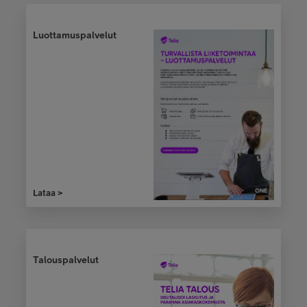
Luottamuspalvelut
Lataa >
Nettiliittymäopas
Lataa >
Lataa >
Talouspalvelut