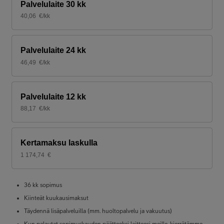
Palvelulaite 30 kk
40,06
€/kk
Palvelulaite 24 kk
46,49
€/kk
Palvelulaite 12 kk
88,17
€/kk
Kertamaksu laskulla
1 174,74
€
36 kk sopimus
Kiinteät kuukausimaksut
Täydennä lisäpalveluilla (mm. huoltopalvelu ja vakuutus)
Kun palautat sopimuskauden päätteeksi laitteesi meille, kierrätämme