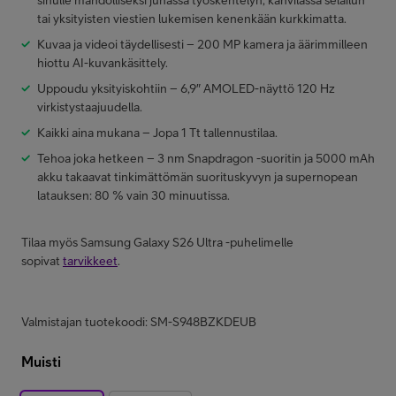
sinulle mahdolliseksi junassa työskentelyn, kahvilassa selailun
tai yksityisten viestien lukemisen kenenkään kurkkimatta.
Kuvaa ja videoi täydellisesti – 200 MP kamera ja äärimmilleen
hiottu AI-kuvankäsittely.
Uppoudu yksityiskohtiin – 6,9″ AMOLED-näyttö 120 Hz
virkistystaajuudella.
Kaikki aina mukana – Jopa 1 Tt tallennustilaa.
Tehoa joka hetkeen – 3 nm Snapdragon -suoritin ja 5000 mAh
akku takaavat tinkimättömän suorituskyvyn ja supernopean
latauksen: 80 % vain 30 minuutissa.
Tilaa myös Samsung Galaxy S26 Ultra -puhelimelle
sopivat
tarvikkeet
.
Valmistajan tuotekoodi: SM-S948BZKDEUB
Muisti