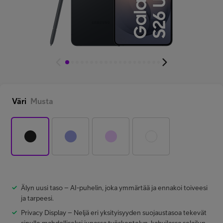
Minun Telia Yrityksille
Inspiroidu
FI
EN
SV
Väri
Musta
Älyn uusi taso – AI-puhelin, joka ymmärtää ja ennakoi toiveesi
ja tarpeesi.
Privacy Display – Neljä eri yksityisyyden suojaustasoa tekevät