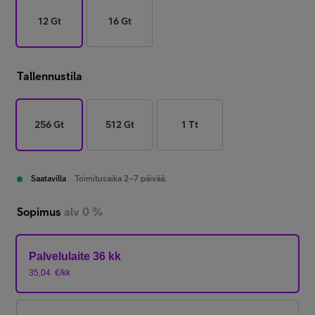
12 Gt
16 Gt
Tallennustila
256 Gt
512 Gt
1 Tt
Saatavilla
Toimitusaika 2–7 päivää.
Sopimus
alv 0 %
Palvelulaite 36 kk
35,04
€/kk