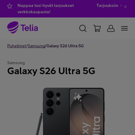
Nappaa tosi hyvät tarjoukset
Tarjouksiin
verkkokaupasta!
YKSITYISILLE
Puhelimet
/
Samsung
YRITYKSILLE
/
Galaxy S26 Ultra 5G
WHOLESALE
TELIA FINLAND
Samsung
Galaxy S26 Ultra 5G
Kauppa
IT-palvelut
Asiakastuki