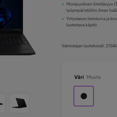
Monipuolinen liitettävyys (
työympäristöihin ilman lisäla
Yritystason tietoturva ja k
luotettava käyttö
Valmistajan tuotekoodi: 21
Väri
Musta