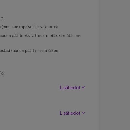
ut
a (mm. huoltopalvelu ja vakuutus)
uden päätteeksi laitteesi meille, kierrätämme
ustasi kauden päättymisen jälkeen
 %
Lisätiedot
Lisätiedot