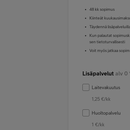
48 kk sopimus
Kiinteät kuukausimaks
Täydennä lisäpalveluill
Kun palautat sopimuska
sen tietoturvallisesti
Voit myös jatkaa sopim
Lisäpalvelut
alv 0
Laitevakuutus
1,25 €/kk
Huoltopalvelu
1 €/kk