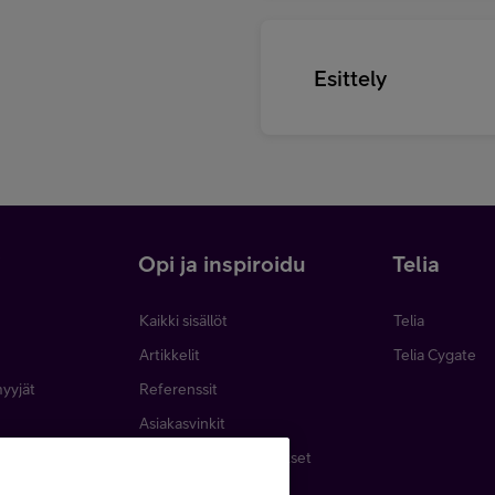
Esittely
i
Opi ja inspiroidu
Telia
Kaikki sisällöt
Telia
Artikkelit
Telia Cygate
myyjät
Referenssit
Asiakasvinkit
minen
Webinaarit ja koulutukset
inta
Podcastit