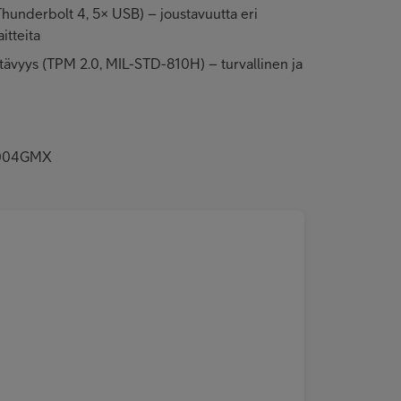
Thunderbolt 4, 5× USB) – joustavuutta eri
itteita
estävyys (TPM 2.0, MIL-STD-810H) – turvallinen ja
SA004GMX