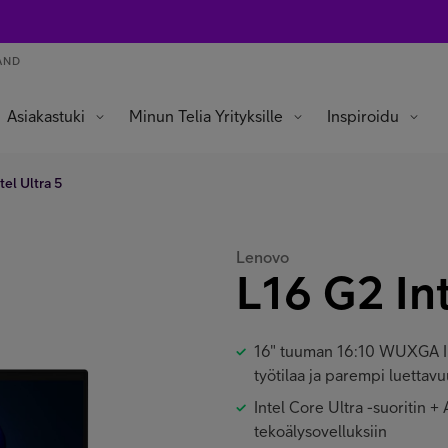
AND
Asiakastuki
Minun Telia Yrityksille
Inspiroidu
tel Ultra 5
Lenovo
L16 G2 Int
16" tuuman 16:10 WUXGA IP
työtilaa ja parempi luettav
Intel Core Ultra -suoritin +
tekoälysovelluksiin