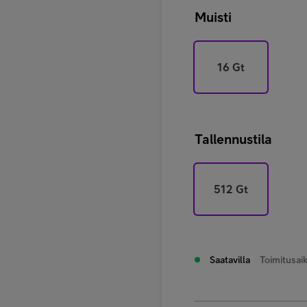
Muisti
16 Gt
Tallennustila
512 Gt
Saatavilla
Toimitusaik