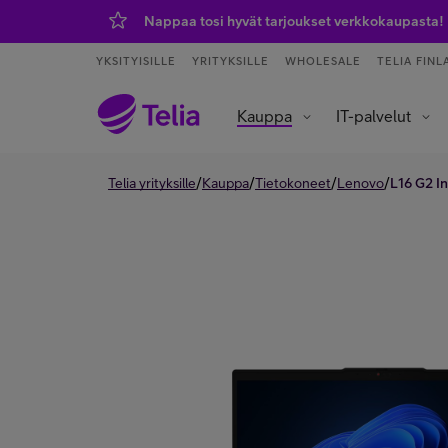
Nappaa tosi hyvät tarjoukset verkkokaupasta!
YKSITYISILLE
YRITYKSILLE
WHOLESALE
TELIA FINL
Kauppa
IT-palvelut
Tietoliikenneverkot ja yhteydet
Asiakaspalvelu ja puhelinvaihde
Data- ja tekoälypalvelut
IoT – esineiden internet
/
/
/
/
Telia yrityksille
Kauppa
Tietokoneet
Lenovo
L16 G2 In