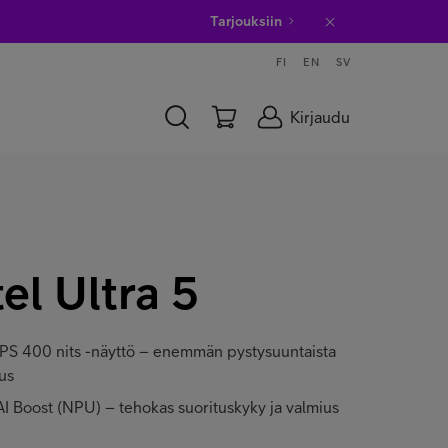
Tarjouksiin
FI
EN
SV
Kirjaudu
el Ultra 5
S 400 nits -näyttö – enemmän pystysuuntaista
uus
 AI Boost (NPU) – tehokas suorituskyky ja valmius