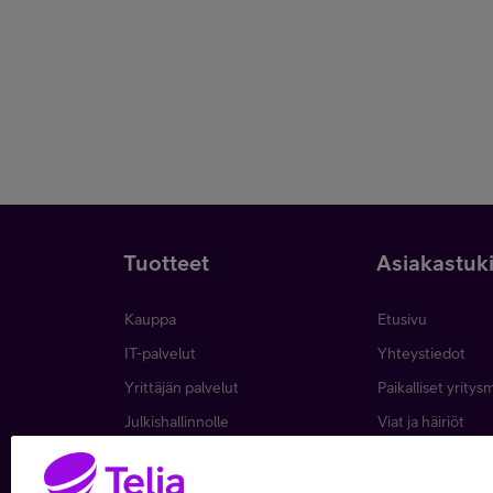
Tuotteet
Asiakastuk
Kauppa
Etusivu
IT-palvelut
Yhteystiedot
Yrittäjän palvelut
Paikalliset yritys
Julkishallinnolle
Viat ja häiriöt
Wholesale
Laskut ja maksa
Business
Asiakkuuden hall