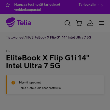
Nappaa tosi hyvät tarjoukset
Tarjouksiin
verkkokaupasta!
YKSITYISILLE
Tietokoneet
/
HP
/
YRITYKSILLE
EliteBook X Flip G1i 14" Intel Ultra 7 5G
WHOLESALE
TELIA FINLAND
HP
EliteBook X Flip G1i 14"
Kauppa
Intel Ultra 7 5G
IT-palvelut
Myynti loppunut
Tämä tuote ei ole enää saatavilla.
Asiakastuki