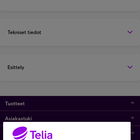
Tekniset tiedot
Esittely
Tuotteet
Asiakastuki
Kauppa
Opi ja inspiroidu
Etusivu
IT-palvelut