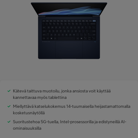
Minun Telia Yrityksille
Inspiroidu
FI
EN
SV
Kätevä taittuva muotoilu, jonka ansiosta voit käyttää
kannettavaa myös tablettina
Miellyttävä katselukokemus 14-tuumaisella heijastamattomalla
kosketusnäytöllä
Suoritustehoa 5G-tuella, Intel-prosessorilla ja edistyneillä AI-
ominaisuuksilla